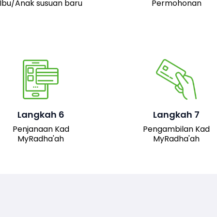
Ibu/Anak susuan baru
Permohonan
Pemohon boleh hadir 
pejabat JAIS untuk
mengambil kad fizika
Setelah permohonan
MyRadha’ah. Selain itu
luluskan, kad MyRadha’ah
pemohon juga boleh me
Langkah 6
Langkah 7
akan dijana.
turun versi digital kad me
Penjanaan Kad
Pengambilan Kad
sistem untuk
MyRadha'ah
MyRadha'ah
kemudahan akses.