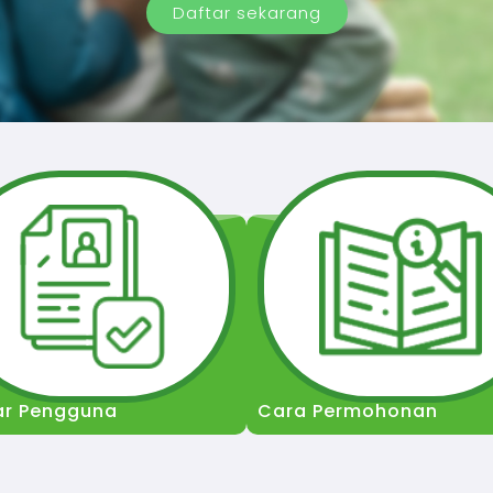
Daftar sekarang
ar Pengguna
Cara Permohonan