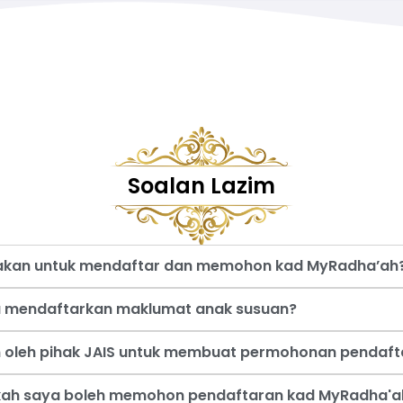
Soalan Lazim
nakan untuk mendaftar dan memohon kad MyRadha’ah
a mendaftarkan maklumat anak susuan?
an oleh pihak JAIS untuk membuat permohonan pendaf
akah saya boleh memohon pendaftaran kad MyRadha'a