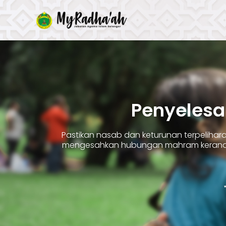
Skip
to
content
Penyelesa
Pastikan nasab dan keturunan terpelih
mengesahkan hubungan mahram kerana 