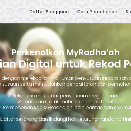
Daftar Pengguna
Cara Pemohonan
So
Perkenalkan MyRadha’ah
ian Digital untuk Rekod 
ara dengan merekodkan maklumat penyusuan secara sah
susuan serta memudahkan pendaftaran dan permohonan
✓ Rekodkan maklumat penyusuan dengan mudah
✓ Tentukan status mahram dengan tepat
✓ Permohonan kad MyRadha’ah lebih pantas dan selama
Daftar sekarang dan lindungi hak keturunan anda hari ini!