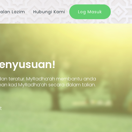
alan Lazim
Hubungi Kami
Log Masuk
Penyusuan!
 dan teratur. MyRadha’ah membantu anda
 kad MyRadha’ah secara dalam talian.
t