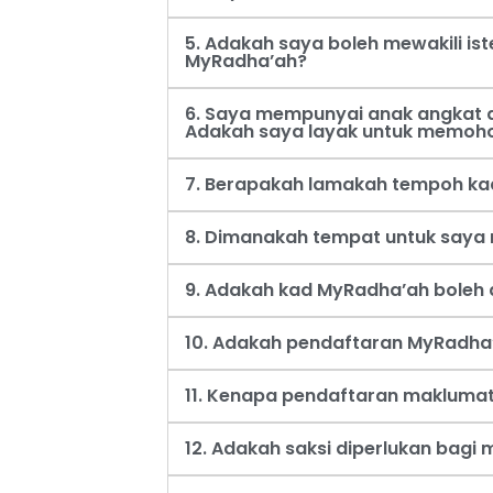
5. Adakah saya boleh mewakili i
MyRadha’ah?
6. Saya mempunyai anak angkat d
Adakah saya layak untuk memoh
7. Berapakah lamakah tempoh ka
8. Dimanakah tempat untuk say
9. Adakah kad MyRadha’ah boleh d
10. Adakah pendaftaran MyRadha’
11. Kenapa pendaftaran maklumat
12. Adakah saksi diperlukan bag