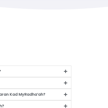
?
taran Kad MyRadha’ah?
h?