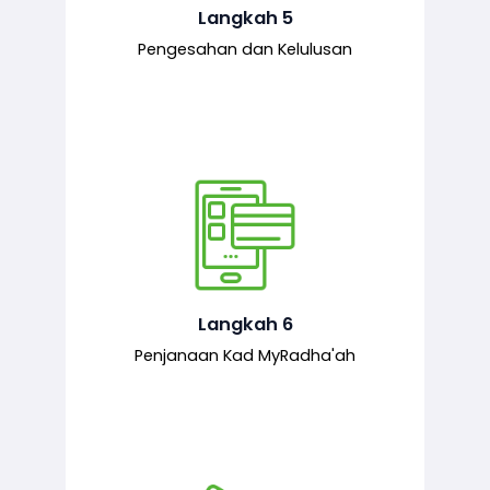
mematuhi syarat ditetapkan.
Langkah 5
Pengesahan dan Kelulusan
Setelah permohonan diluluskan, kad
MyRadha’ah akan dijana.
Langkah 6
Penjanaan Kad MyRadha'ah