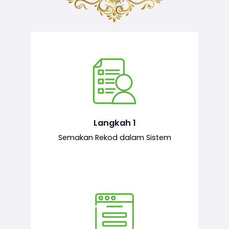
Semakan ke atas sejarah permohonan
yang pernah dibuat oleh pemohon,
iaitu maklumat terdahulu.
Langkah 1
Semakan Rekod dalam Sistem