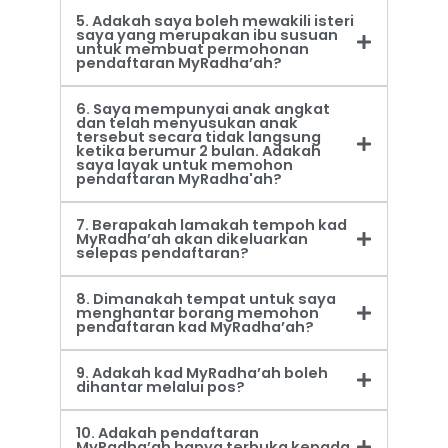
5. Adakah saya boleh mewakili isteri
saya yang merupakan ibu susuan
untuk membuat permohonan
pendaftaran MyRadha’ah?
6. Saya mempunyai anak angkat
dan telah menyusukan anak
tersebut secara tidak langsung
ketika berumur 2 bulan. Adakah
saya layak untuk memohon
pendaftaran MyRadha'ah?
7. Berapakah lamakah tempoh kad
MyRadha’ah akan dikeluarkan
selepas pendaftaran?
8. Dimanakah tempat untuk saya
menghantar borang memohon
pendaftaran kad MyRadha’ah?
9. Adakah kad MyRadha’ah boleh
dihantar melalui pos?
10. Adakah pendaftaran
MyRadha’ah hanya terbuka kepada