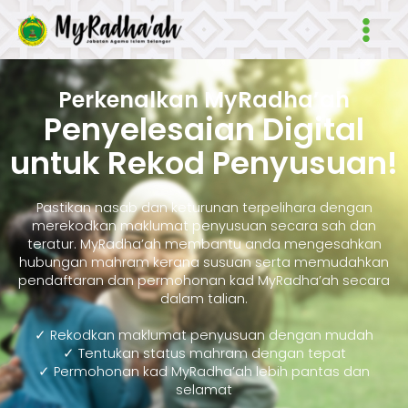
Skip
Main
to
Men
content
Perkenalkan MyRadha’ah
Penyelesaian Digital
untuk Rekod Penyusuan!
Pastikan nasab dan keturunan terpelihara dengan
merekodkan maklumat penyusuan secara sah dan
teratur. MyRadha’ah membantu anda mengesahkan
hubungan mahram kerana susuan serta memudahkan
pendaftaran dan permohonan kad MyRadha’ah secara
dalam talian.
✓ Rekodkan maklumat penyusuan dengan mudah
✓ Tentukan status mahram dengan tepat
✓ Permohonan kad MyRadha’ah lebih pantas dan
selamat