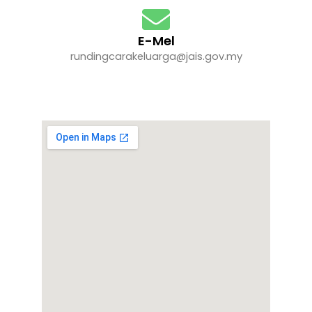
E-Mel
rundingcarakeluarga@jais.gov.my