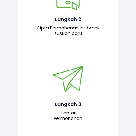
Pemohon mengisi borang
permohonan bagi pendaftaran
hubungan ibu atau anak susuan yang
baharu melalui sistem.
Langkah 2
Cipta Permohonan Ibu/Anak
susuan baru
Permohonan yang lengkap dihantar
untuk proses semakan dan
pengesahan oleh pegawai
bertanggungjawab.
Langkah 3
Hantar
Permohonan