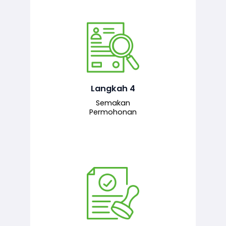
Pegawai penyemak menyemak
maklumat yang dikemukakan. Jika
semua maklumat adalah lengkap dan
tepat, permohonan akan dihantar
kepada pegawai pelulus untuk
Langkah 4
tindakan seterusnya.
Semakan
Permohonan
Pegawai pelulus menilai permohonan
dan memberi pengesahan serta
kelulusan akhir sekiranya semuanya