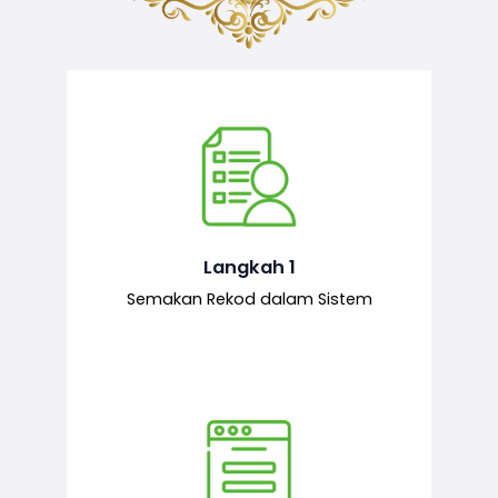
Semakan ke atas sejarah permohonan
yang pernah dibuat oleh pemohon,
iaitu maklumat terdahulu.
Langkah 1
Semakan Rekod dalam Sistem