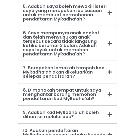
5. Adakah saya boleh mewakili isteri
saya yang merupakan ibu susuan
untuk membuat permohonan
pendaftaran MyRadha’ah?
6. Saya mempunyai anak angkat
dan telah menyusukan anak
tersebut secara tidak langsung
ketika berumur 2 bulan. Adakah
saya layak untuk memohon
pendaftaran MyRadha'ah?
7. Berapakah lamakah tempoh kad
MyRadha’ah akan dikeluarkan
selepas pendaftaran?
8. Dimanakah tempat untuk saya
menghantar borang memohon
pendaftaran kad MyRadha’ah?
9. Adakah kad MyRadha’ah boleh
dihantar melalui pos?
10. Adakah pendaftaran
MyRadha’ah hanya terbuka kepada