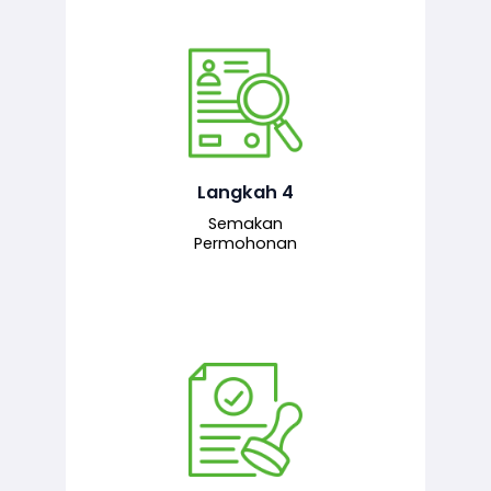
Pegawai penyemak menyemak
maklumat yang dikemukakan. Jika
semua maklumat adalah lengkap dan
tepat, permohonan akan dihantar
kepada pegawai pelulus untuk
Langkah 4
tindakan seterusnya.
Semakan
Permohonan
Pegawai pelulus menilai permohonan
dan memberi pengesahan serta
kelulusan akhir sekiranya semuanya