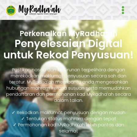
Skip
Main
to
Men
content
Perkenalkan MyRadha’ah
Penyelesaian Digital
untuk Rekod Penyusuan!
Pastikan nasab dan keturunan terpelihara dengan
merekodkan maklumat penyusuan secara sah dan
teratur. MyRadha’ah membantu anda mengesahkan
hubungan mahram kerana susuan serta memudahkan
pendaftaran dan permohonan kad MyRadha’ah secara
dalam talian.
✓ Rekodkan maklumat penyusuan dengan mudah
✓ Tentukan status mahram dengan tepat
✓ Permohonan kad MyRadha’ah lebih pantas dan
selamat