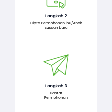
Pemohon mengisi borang
permohonan bagi pendaftaran
hubungan ibu atau anak susuan yang
baharu melalui sistem.
Langkah 2
Cipta Permohonan Ibu/Anak
susuan baru
Permohonan yang lengkap dihantar
untuk proses semakan dan
pengesahan oleh pegawai
bertanggungjawab.
Langkah 3
Hantar
Permohonan