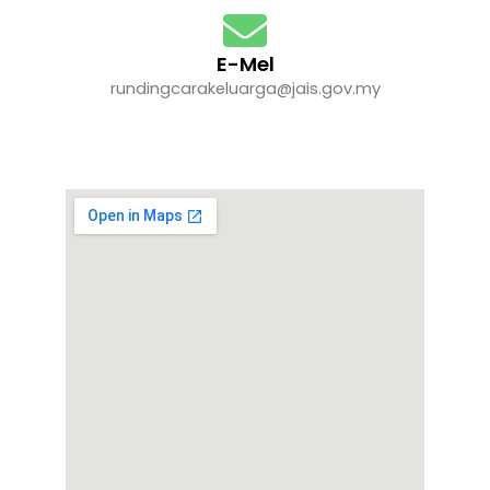
E-Mel
rundingcarakeluarga@jais.gov.my