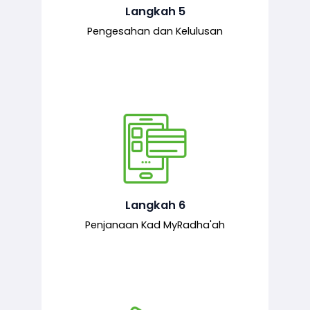
mematuhi syarat ditetapkan.
Langkah 5
Pengesahan dan Kelulusan
Setelah permohonan diluluskan, kad
MyRadha’ah akan dijana.
Langkah 6
Penjanaan Kad MyRadha'ah