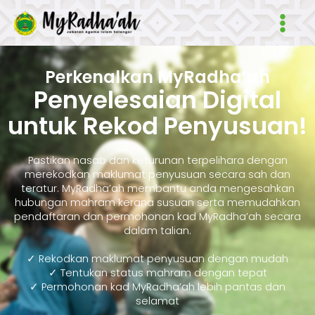
Skip
Main
to
Men
content
Perkenalkan MyRadha’ah
Penyelesaian Digital
untuk Rekod Penyusuan!
Pastikan nasab dan keturunan terpelihara dengan
merekodkan maklumat penyusuan secara sah dan
teratur. MyRadha’ah membantu anda mengesahkan
hubungan mahram kerana susuan serta memudahkan
pendaftaran dan permohonan kad MyRadha’ah secara
dalam talian.
✓ Rekodkan maklumat penyusuan dengan mudah
✓ Tentukan status mahram dengan tepat
✓ Permohonan kad MyRadha’ah lebih pantas dan
selamat