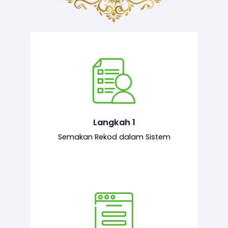
Semakan ke atas sejarah permohonan
yang pernah dibuat oleh pemohon,
iaitu maklumat terdahulu.
Langkah 1
Semakan Rekod dalam Sistem