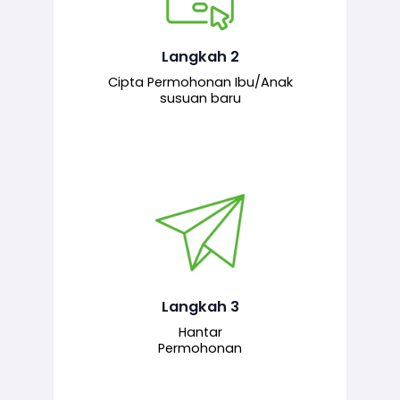
Pemohon mengisi borang
permohonan bagi pendaftaran
hubungan ibu atau anak susuan yang
baharu melalui sistem.
Langkah 2
Cipta Permohonan Ibu/Anak
susuan baru
Permohonan yang lengkap dihantar
untuk proses semakan dan
pengesahan oleh pegawai
bertanggungjawab.
Langkah 3
Hantar
Permohonan