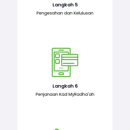
mematuhi syarat ditetapkan.
Langkah 5
Pengesahan dan Kelulusan
Setelah permohonan diluluskan, kad
MyRadha’ah akan dijana.
Langkah 6
Penjanaan Kad MyRadha'ah