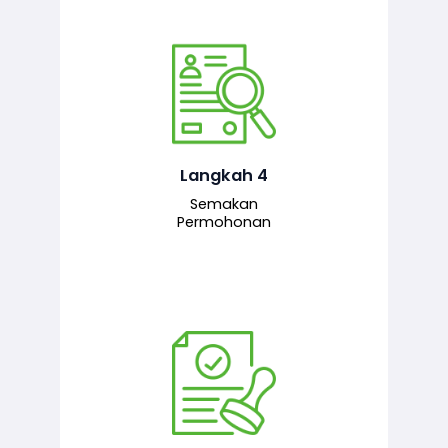
Pegawai penyemak menyemak
maklumat yang dikemukakan. Jika
semua maklumat adalah lengkap dan
tepat, permohonan akan dihantar
kepada pegawai pelulus untuk
Langkah 4
tindakan seterusnya.
Semakan
Permohonan
Pegawai pelulus menilai permohonan
dan memberi pengesahan serta
kelulusan akhir sekiranya semuanya