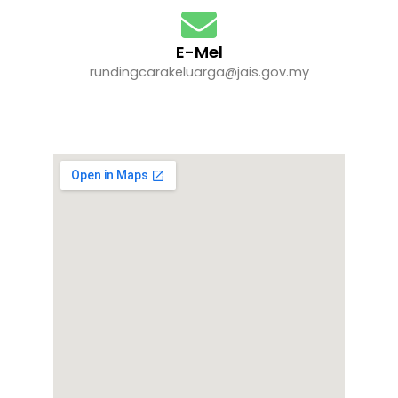
E-Mel
rundingcarakeluarga@jais.gov.my