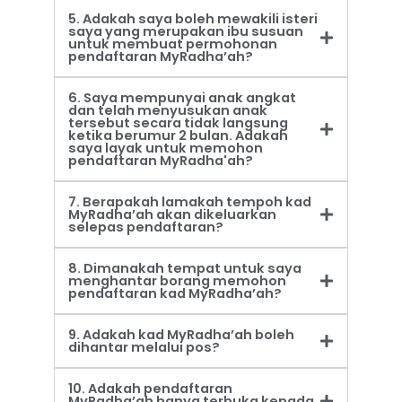
5. Adakah saya boleh mewakili isteri
saya yang merupakan ibu susuan
untuk membuat permohonan
pendaftaran MyRadha’ah?
6. Saya mempunyai anak angkat
dan telah menyusukan anak
tersebut secara tidak langsung
ketika berumur 2 bulan. Adakah
saya layak untuk memohon
pendaftaran MyRadha'ah?
7. Berapakah lamakah tempoh kad
MyRadha’ah akan dikeluarkan
selepas pendaftaran?
8. Dimanakah tempat untuk saya
menghantar borang memohon
pendaftaran kad MyRadha’ah?
9. Adakah kad MyRadha’ah boleh
dihantar melalui pos?
10. Adakah pendaftaran
MyRadha’ah hanya terbuka kepada