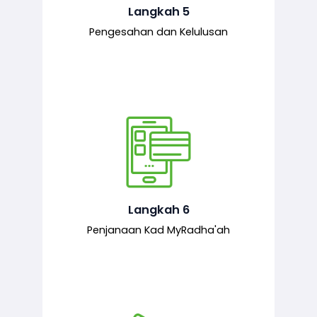
mematuhi syarat ditetapkan.
Langkah 5
Pengesahan dan Kelulusan
Setelah permohonan diluluskan, kad
MyRadha’ah akan dijana.
Langkah 6
Penjanaan Kad MyRadha'ah