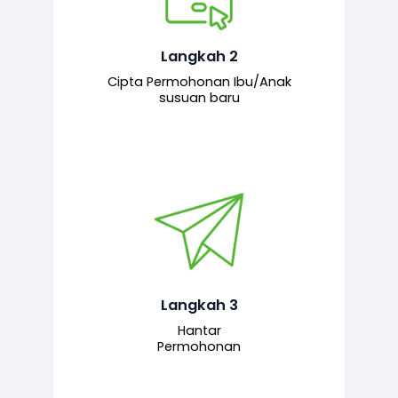
Pemohon mengisi borang
permohonan bagi pendaftaran
hubungan ibu atau anak susuan yang
baharu melalui sistem.
Langkah 2
Cipta Permohonan Ibu/Anak
susuan baru
Permohonan yang lengkap dihantar
untuk proses semakan dan
pengesahan oleh pegawai
bertanggungjawab.
Langkah 3
Hantar
Permohonan