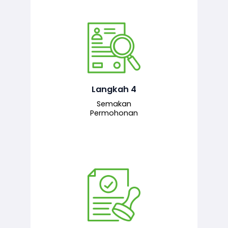
Pegawai penyemak menyemak
maklumat yang dikemukakan. Jika
semua maklumat adalah lengkap dan
tepat, permohonan akan dihantar
kepada pegawai pelulus untuk
Langkah 4
tindakan seterusnya.
Semakan
Permohonan
Pegawai pelulus menilai permohonan
dan memberi pengesahan serta
kelulusan akhir sekiranya semuanya