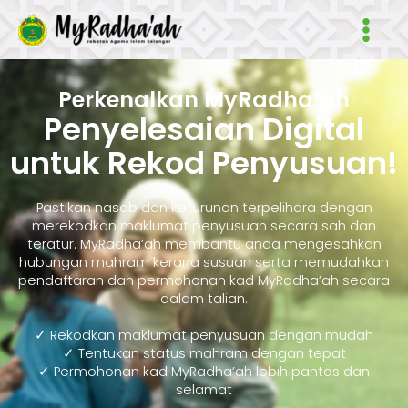
Skip
Main
to
Men
content
Perkenalkan MyRadha’ah
Penyelesaian Digital
untuk Rekod Penyusuan!
Pastikan nasab dan keturunan terpelihara dengan
merekodkan maklumat penyusuan secara sah dan
teratur. MyRadha’ah membantu anda mengesahkan
hubungan mahram kerana susuan serta memudahkan
pendaftaran dan permohonan kad MyRadha’ah secara
dalam talian.
✓ Rekodkan maklumat penyusuan dengan mudah
✓ Tentukan status mahram dengan tepat
✓ Permohonan kad MyRadha’ah lebih pantas dan
selamat