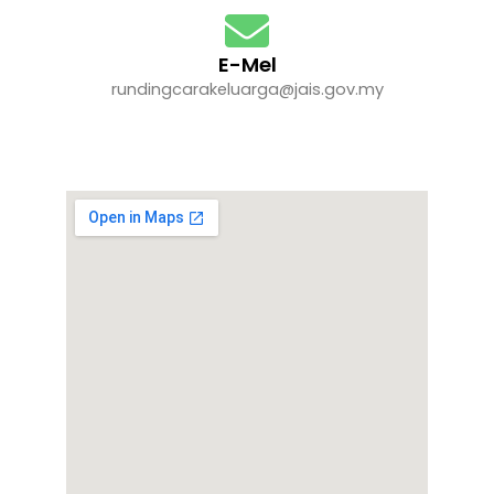
E-Mel
rundingcarakeluarga@jais.gov.my