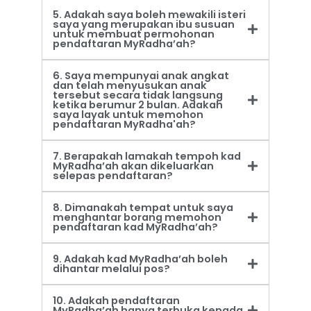
5. Adakah saya boleh mewakili isteri
saya yang merupakan ibu susuan
untuk membuat permohonan
pendaftaran MyRadha’ah?
6. Saya mempunyai anak angkat
dan telah menyusukan anak
tersebut secara tidak langsung
ketika berumur 2 bulan. Adakah
saya layak untuk memohon
pendaftaran MyRadha'ah?
7. Berapakah lamakah tempoh kad
MyRadha’ah akan dikeluarkan
selepas pendaftaran?
8. Dimanakah tempat untuk saya
menghantar borang memohon
pendaftaran kad MyRadha’ah?
9. Adakah kad MyRadha’ah boleh
dihantar melalui pos?
10. Adakah pendaftaran
MyRadha’ah hanya terbuka kepada