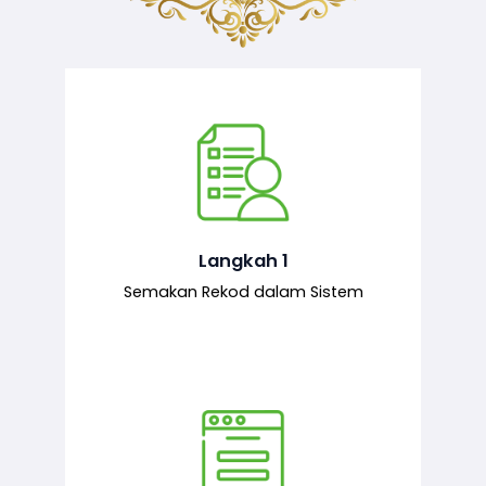
Semakan ke atas sejarah permohonan
yang pernah dibuat oleh pemohon,
iaitu maklumat terdahulu.
Langkah 1
Semakan Rekod dalam Sistem