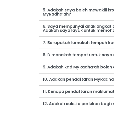
5. Adakah saya boleh mewakili i
MyRadha’ah?
6. Saya mempunyai anak angkat d
Adakah saya layak untuk memoh
7. Berapakah lamakah tempoh ka
8. Dimanakah tempat untuk say
9. Adakah kad MyRadha’ah boleh d
10. Adakah pendaftaran MyRadha’
11. Kenapa pendaftaran maklumat
12. Adakah saksi diperlukan bag