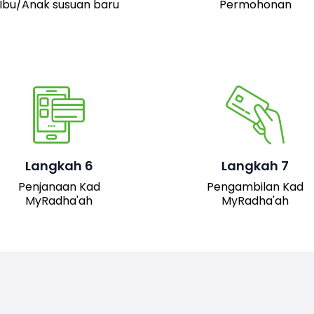
Ibu/Anak susuan baru
Permohonan
Pemohon boleh hadir 
pejabat JAIS untuk
mengambil kad fizika
Setelah permohonan
MyRadha’ah. Selain itu
luluskan, kad MyRadha’ah
pemohon juga boleh me
Langkah 6
Langkah 7
akan dijana.
turun versi digital kad me
Penjanaan Kad
Pengambilan Kad
sistem untuk
MyRadha'ah
MyRadha'ah
kemudahan akses.