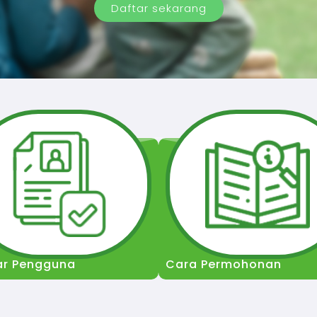
Daftar sekarang
ar Pengguna
Cara Permohonan