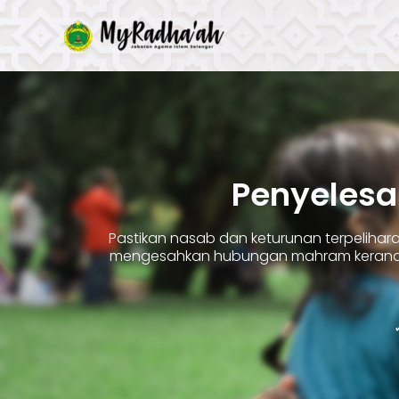
Skip
to
content
Penyelesa
Pastikan nasab dan keturunan terpelih
mengesahkan hubungan mahram kerana 