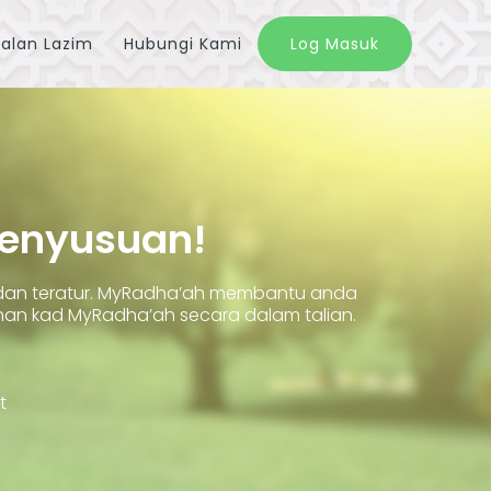
alan Lazim
Hubungi Kami
Log Masuk
Penyusuan!
 dan teratur. MyRadha’ah membantu anda
 kad MyRadha’ah secara dalam talian.
t