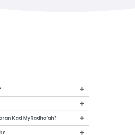
?
taran Kad MyRadha’ah?
h?