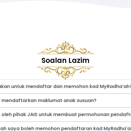
Soalan Lazim
nakan untuk mendaftar dan memohon kad MyRadha’ah
a mendaftarkan maklumat anak susuan?
an oleh pihak JAIS untuk membuat permohonan pendaf
akah saya boleh memohon pendaftaran kad MyRadha'a