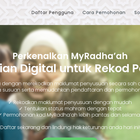
Daftar Pengguna
Cara Pemohonan
So
Perkenalkan MyRadha’ah
ian Digital untuk Rekod 
ara dengan merekodkan maklumat penyusuan secara sah
susuan serta memudahkan pendaftaran dan permohonan
✓ Rekodkan maklumat penyusuan dengan mudah
✓ Tentukan status mahram dengan tepat
✓ Permohonan kad MyRadha’ah lebih pantas dan selama
Daftar sekarang dan lindungi hak keturunan anda hari ini!