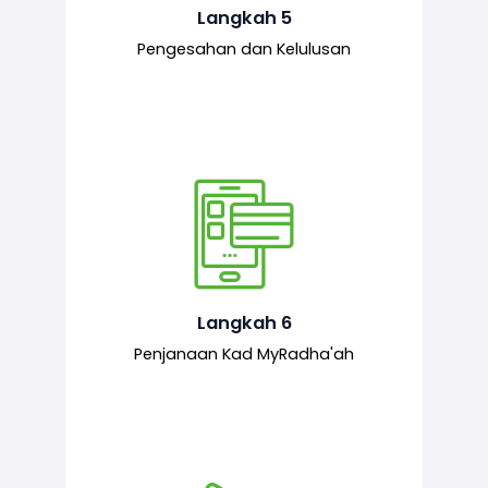
mematuhi syarat ditetapkan.
Langkah 5
Pengesahan dan Kelulusan
Setelah permohonan diluluskan, kad
MyRadha’ah akan dijana.
Langkah 6
Penjanaan Kad MyRadha'ah