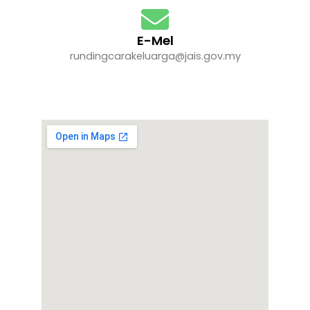
E-Mel
rundingcarakeluarga@jais.gov.my