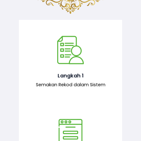
Semakan ke atas sejarah permohonan
yang pernah dibuat oleh pemohon,
iaitu maklumat terdahulu.
Langkah 1
Semakan Rekod dalam Sistem