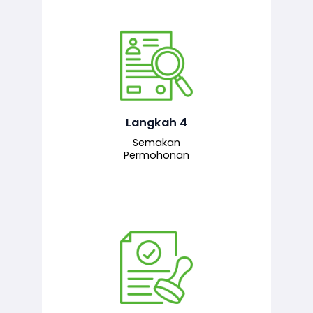
Pegawai penyemak menyemak
maklumat yang dikemukakan. Jika
semua maklumat adalah lengkap dan
tepat, permohonan akan dihantar
kepada pegawai pelulus untuk
Langkah 4
tindakan seterusnya.
Semakan
Permohonan
Pegawai pelulus menilai permohonan
dan memberi pengesahan serta
kelulusan akhir sekiranya semuanya