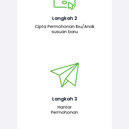
Pemohon mengisi borang
permohonan bagi pendaftaran
hubungan ibu atau anak susuan yang
baharu melalui sistem.
Langkah 2
Cipta Permohonan Ibu/Anak
susuan baru
Permohonan yang lengkap dihantar
untuk proses semakan dan
pengesahan oleh pegawai
bertanggungjawab.
Langkah 3
Hantar
Permohonan