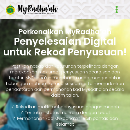
Skip
Main
to
Men
content
Perkenalkan MyRadha’ah
Penyelesaian Digital
untuk Rekod Penyusuan!
Pastikan nasab dan keturunan terpelihara dengan
merekodkan maklumat penyusuan secara sah dan
teratur. MyRadha’ah membantu anda mengesahkan
hubungan mahram kerana susuan serta memudahkan
pendaftaran dan permohonan kad MyRadha’ah secara
dalam talian.
✓ Rekodkan maklumat penyusuan dengan mudah
✓ Tentukan status mahram dengan tepat
✓ Permohonan kad MyRadha’ah lebih pantas dan
selamat