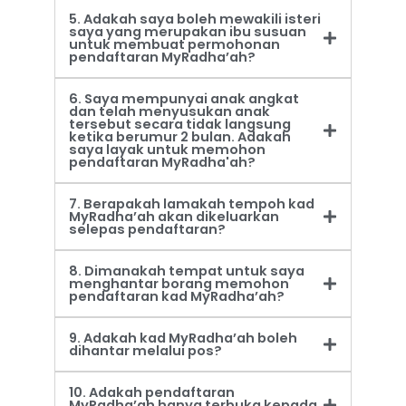
5. Adakah saya boleh mewakili isteri
saya yang merupakan ibu susuan
untuk membuat permohonan
pendaftaran MyRadha’ah?
6. Saya mempunyai anak angkat
dan telah menyusukan anak
tersebut secara tidak langsung
ketika berumur 2 bulan. Adakah
saya layak untuk memohon
pendaftaran MyRadha'ah?
7. Berapakah lamakah tempoh kad
MyRadha’ah akan dikeluarkan
selepas pendaftaran?
8. Dimanakah tempat untuk saya
menghantar borang memohon
pendaftaran kad MyRadha’ah?
9. Adakah kad MyRadha’ah boleh
dihantar melalui pos?
10. Adakah pendaftaran
MyRadha’ah hanya terbuka kepada