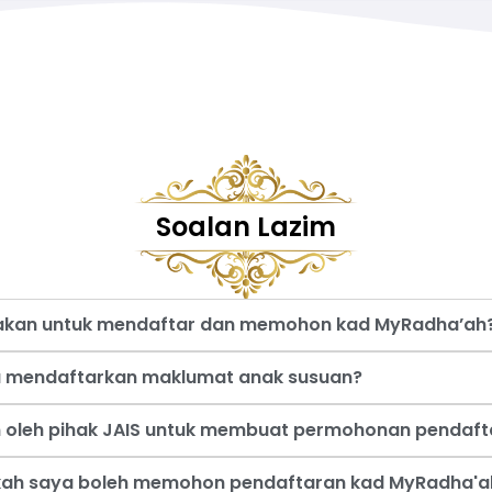
Soalan Lazim
nakan untuk mendaftar dan memohon kad MyRadha’ah
a mendaftarkan maklumat anak susuan?
an oleh pihak JAIS untuk membuat permohonan pendaf
akah saya boleh memohon pendaftaran kad MyRadha'a