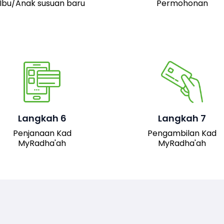
Ibu/Anak susuan baru
Permohonan
Pemohon boleh hadir 
pejabat JAIS untuk
mengambil kad fizika
Setelah permohonan
MyRadha’ah. Selain itu
luluskan, kad MyRadha’ah
pemohon juga boleh me
Langkah 6
Langkah 7
akan dijana.
turun versi digital kad me
Penjanaan Kad
Pengambilan Kad
sistem untuk
MyRadha'ah
MyRadha'ah
kemudahan akses.