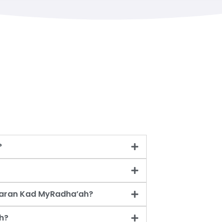
?
taran Kad MyRadha’ah?
h?