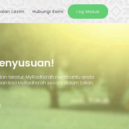
alan Lazim
Hubungi Kami
Log Masuk
Penyusuan!
 dan teratur. MyRadha’ah membantu anda
 kad MyRadha’ah secara dalam talian.
t