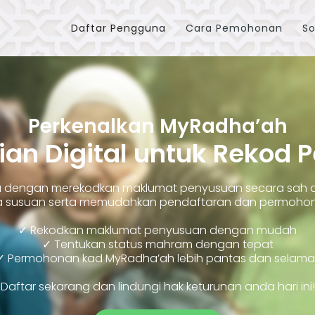
Daftar Pengguna
Cara Pemohonan
So
Perkenalkan MyRadha’ah
ian Digital untuk Rekod 
ara dengan merekodkan maklumat penyusuan secara sah
susuan serta memudahkan pendaftaran dan permohonan
✓ Rekodkan maklumat penyusuan dengan mudah
✓ Tentukan status mahram dengan tepat
✓ Permohonan kad MyRadha’ah lebih pantas dan selama
Daftar sekarang dan lindungi hak keturunan anda hari ini!