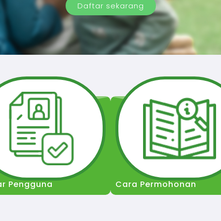
Daftar sekarang
ar Pengguna
Cara Permohonan