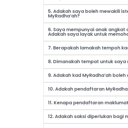
5. Adakah saya boleh mewakili i
MyRadha’ah?
6. Saya mempunyai anak angkat d
Adakah saya layak untuk memoh
7. Berapakah lamakah tempoh ka
8. Dimanakah tempat untuk say
9. Adakah kad MyRadha’ah boleh d
10. Adakah pendaftaran MyRadha’
11. Kenapa pendaftaran maklumat
12. Adakah saksi diperlukan bag