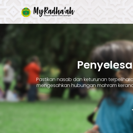
Skip
to
content
Penyelesa
Pastikan nasab dan keturunan terpelih
mengesahkan hubungan mahram kerana 