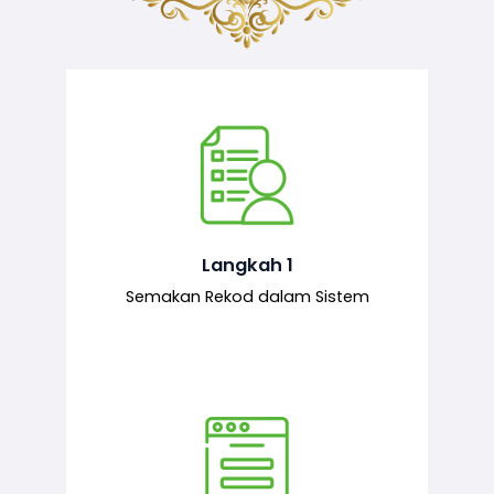
Semakan ke atas sejarah permohonan
yang pernah dibuat oleh pemohon,
iaitu maklumat terdahulu.
Langkah 1
Semakan Rekod dalam Sistem