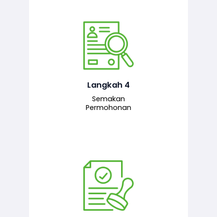
Pegawai penyemak menyemak
maklumat yang dikemukakan. Jika
semua maklumat adalah lengkap dan
tepat, permohonan akan dihantar
kepada pegawai pelulus untuk
Langkah 4
tindakan seterusnya.
Semakan
Permohonan
Pegawai pelulus menilai permohonan
dan memberi pengesahan serta
kelulusan akhir sekiranya semuanya