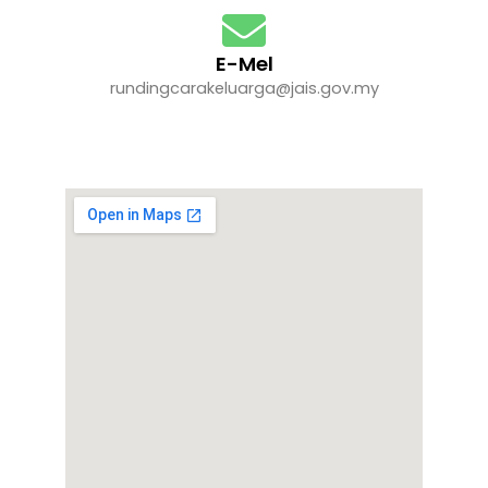
E-Mel
rundingcarakeluarga@jais.gov.my