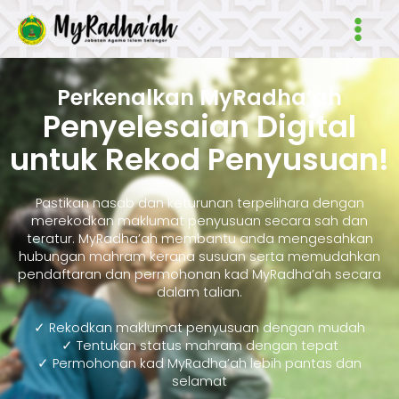
Skip
Main
to
Men
content
Perkenalkan MyRadha’ah
Penyelesaian Digital
untuk Rekod Penyusuan!
Pastikan nasab dan keturunan terpelihara dengan
merekodkan maklumat penyusuan secara sah dan
teratur. MyRadha’ah membantu anda mengesahkan
hubungan mahram kerana susuan serta memudahkan
pendaftaran dan permohonan kad MyRadha’ah secara
dalam talian.
✓ Rekodkan maklumat penyusuan dengan mudah
✓ Tentukan status mahram dengan tepat
✓ Permohonan kad MyRadha’ah lebih pantas dan
selamat