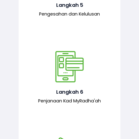
mematuhi syarat ditetapkan.
Langkah 5
Pengesahan dan Kelulusan
Setelah permohonan diluluskan, kad
MyRadha’ah akan dijana.
Langkah 6
Penjanaan Kad MyRadha'ah