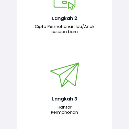
Pemohon mengisi borang
permohonan bagi pendaftaran
hubungan ibu atau anak susuan yang
baharu melalui sistem.
Langkah 2
Cipta Permohonan Ibu/Anak
susuan baru
Permohonan yang lengkap dihantar
untuk proses semakan dan
pengesahan oleh pegawai
bertanggungjawab.
Langkah 3
Hantar
Permohonan