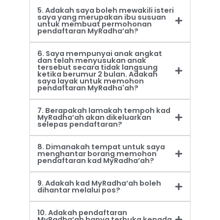
5. Adakah saya boleh mewakili isteri
saya yang merupakan ibu susuan
untuk membuat permohonan
pendaftaran MyRadha’ah?
6. Saya mempunyai anak angkat
dan telah menyusukan anak
tersebut secara tidak langsung
ketika berumur 2 bulan. Adakah
saya layak untuk memohon
pendaftaran MyRadha'ah?
7. Berapakah lamakah tempoh kad
MyRadha’ah akan dikeluarkan
selepas pendaftaran?
8. Dimanakah tempat untuk saya
menghantar borang memohon
pendaftaran kad MyRadha’ah?
9. Adakah kad MyRadha’ah boleh
dihantar melalui pos?
10. Adakah pendaftaran
MyRadha’ah hanya terbuka kepada