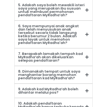
5. Adakah saya boleh mewakili isteri
saya yang merupakan ibu susuan
untuk membuat permohonan
pendaftaran MyRadha’ah?
6. Saya mempunyai anak angkat
dan telah menyusukan anak
tersebut secara tidak langsung
ketika berumur 2 bulan. Adakah
saya layak untuk memohon
pendaftaran MyRadha'ah?
7. Berapakah lamakah tempoh kad
MyRadha’ah akan dikeluarkan
selepas pendaftaran?
8. Dimanakah tempat untuk saya
menghantar borang memohon
pendaftaran kad MyRadha’ah?
9. Adakah kad MyRadha’ah boleh
dihantar melalui pos?
10. Adakah pendaftaran
MyRadha’ah hanya terbuka kepada