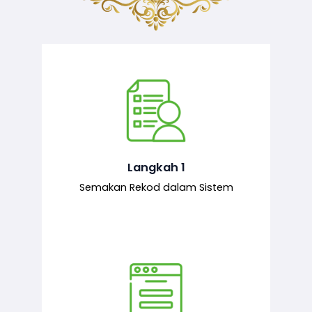
Semakan ke atas sejarah permohonan
yang pernah dibuat oleh pemohon,
iaitu maklumat terdahulu.
Langkah 1
Semakan Rekod dalam Sistem