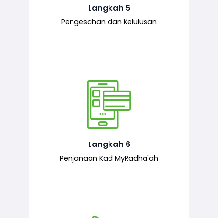
mematuhi syarat ditetapkan.
Langkah 5
Pengesahan dan Kelulusan
Setelah permohonan diluluskan, kad
MyRadha’ah akan dijana.
Langkah 6
Penjanaan Kad MyRadha'ah