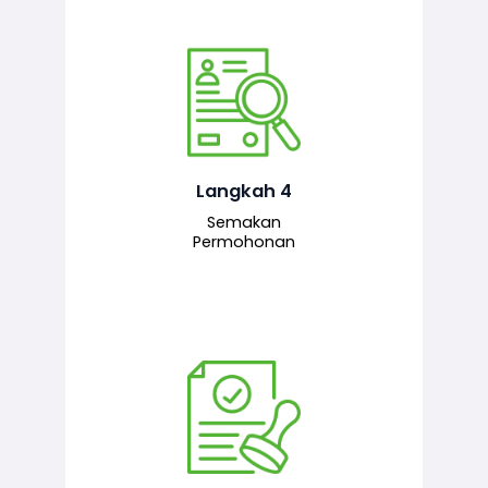
Pegawai penyemak menyemak
maklumat yang dikemukakan. Jika
semua maklumat adalah lengkap dan
tepat, permohonan akan dihantar
kepada pegawai pelulus untuk
Langkah 4
tindakan seterusnya.
Semakan
Permohonan
Pegawai pelulus menilai permohonan
dan memberi pengesahan serta
kelulusan akhir sekiranya semuanya