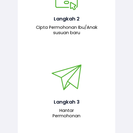
Pemohon mengisi borang
permohonan bagi pendaftaran
hubungan ibu atau anak susuan yang
baharu melalui sistem.
Langkah 2
Cipta Permohonan Ibu/Anak
susuan baru
Permohonan yang lengkap dihantar
untuk proses semakan dan
pengesahan oleh pegawai
bertanggungjawab.
Langkah 3
Hantar
Permohonan