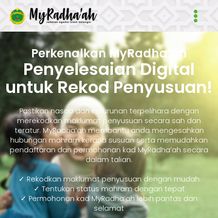
Skip
Main
to
Men
content
Perkenalkan MyRadha’ah
Penyelesaian Digital
untuk Rekod Penyusuan!
Pastikan nasab dan keturunan terpelihara dengan
merekodkan maklumat penyusuan secara sah dan
teratur. MyRadha’ah membantu anda mengesahkan
hubungan mahram kerana susuan serta memudahkan
pendaftaran dan permohonan kad MyRadha’ah secara
dalam talian.
✓ Rekodkan maklumat penyusuan dengan mudah
✓ Tentukan status mahram dengan tepat
✓ Permohonan kad MyRadha’ah lebih pantas dan
selamat