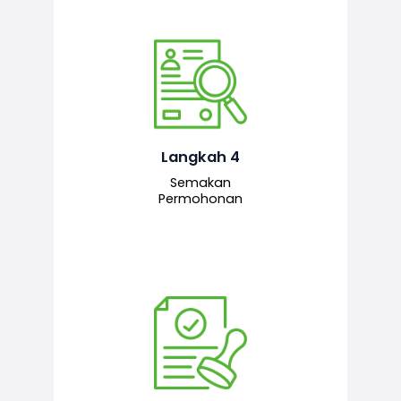
Pegawai penyemak menyemak
maklumat yang dikemukakan. Jika
semua maklumat adalah lengkap dan
tepat, permohonan akan dihantar
kepada pegawai pelulus untuk
Langkah 4
tindakan seterusnya.
Semakan
Permohonan
Pegawai pelulus menilai permohonan
dan memberi pengesahan serta
kelulusan akhir sekiranya semuanya