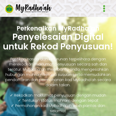
Skip
Main
to
Men
content
Perkenalkan MyRadha’ah
Penyelesaian Digital
untuk Rekod Penyusuan!
Pastikan nasab dan keturunan terpelihara dengan
merekodkan maklumat penyusuan secara sah dan
teratur. MyRadha’ah membantu anda mengesahkan
hubungan mahram kerana susuan serta memudahkan
pendaftaran dan permohonan kad MyRadha’ah secara
dalam talian.
✓ Rekodkan maklumat penyusuan dengan mudah
✓ Tentukan status mahram dengan tepat
✓ Permohonan kad MyRadha’ah lebih pantas dan
selamat