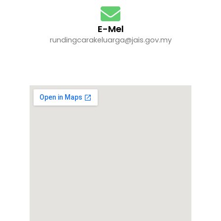
E-Mel
rundingcarakeluarga@jais.gov.my