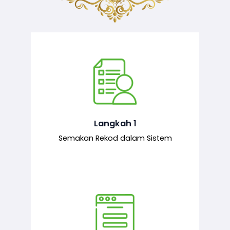
Semakan ke atas sejarah permohonan
yang pernah dibuat oleh pemohon,
iaitu maklumat terdahulu.
Langkah 1
Semakan Rekod dalam Sistem