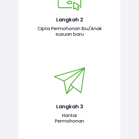
Pemohon mengisi borang
permohonan bagi pendaftaran
hubungan ibu atau anak susuan yang
baharu melalui sistem.
Langkah 2
Cipta Permohonan Ibu/Anak
susuan baru
Permohonan yang lengkap dihantar
untuk proses semakan dan
pengesahan oleh pegawai
bertanggungjawab.
Langkah 3
Hantar
Permohonan