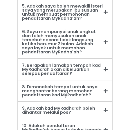
5. Adakah saya boleh mewakili isteri
saya yang merupakan ibu susuan
untuk membuat permohonan
pendaftaran MyRadha’ah?
6. Saya mempunyai anak angkat
dan telah menyusukan anak
tersebut secara tidak langsung
ketika berumur 2 bulan. Adakah
saya layak untuk memohon
pendaftaran MyRadha'ah?
7. Berapakah lamakah tempoh kad
MyRadha’ah akan dikeluarkan
selepas pendaftaran?
8. Dimanakah tempat untuk saya
menghantar borang memohon
pendaftaran kad MyRadha’ah?
9. Adakah kad MyRadha’ah boleh
dihantar melalui pos?
10. Adakah pendaftaran
MyRadha’ah hanya terbuka kepada