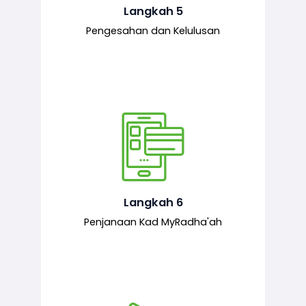
mematuhi syarat ditetapkan.
Langkah 5
Pengesahan dan Kelulusan
Setelah permohonan diluluskan, kad
MyRadha’ah akan dijana.
Langkah 6
Penjanaan Kad MyRadha'ah