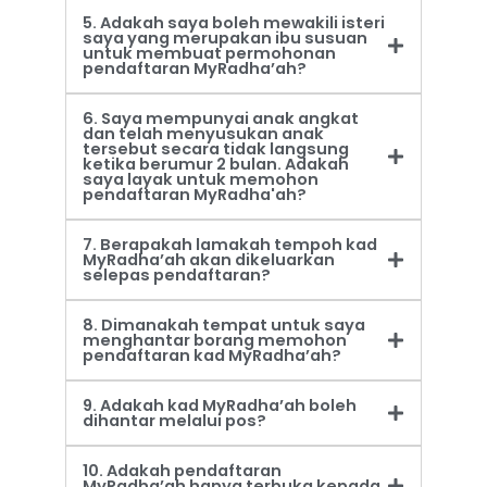
5. Adakah saya boleh mewakili isteri
saya yang merupakan ibu susuan
untuk membuat permohonan
pendaftaran MyRadha’ah?
6. Saya mempunyai anak angkat
dan telah menyusukan anak
tersebut secara tidak langsung
ketika berumur 2 bulan. Adakah
saya layak untuk memohon
pendaftaran MyRadha'ah?
7. Berapakah lamakah tempoh kad
MyRadha’ah akan dikeluarkan
selepas pendaftaran?
8. Dimanakah tempat untuk saya
menghantar borang memohon
pendaftaran kad MyRadha’ah?
9. Adakah kad MyRadha’ah boleh
dihantar melalui pos?
10. Adakah pendaftaran
MyRadha’ah hanya terbuka kepada