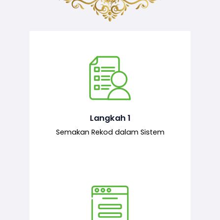
Semakan ke atas sejarah permohonan
yang pernah dibuat oleh pemohon,
iaitu maklumat terdahulu.
Langkah 1
Semakan Rekod dalam Sistem