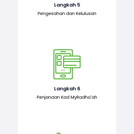
mematuhi syarat ditetapkan.
Langkah 5
Pengesahan dan Kelulusan
Setelah permohonan diluluskan, kad
MyRadha’ah akan dijana.
Langkah 6
Penjanaan Kad MyRadha'ah