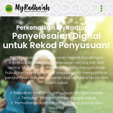
Skip
Main
to
Men
content
Perkenalkan MyRadha’ah
Penyelesaian Digital
untuk Rekod Penyusuan!
Pastikan nasab dan keturunan terpelihara dengan
merekodkan maklumat penyusuan secara sah dan
teratur. MyRadha’ah membantu anda mengesahkan
hubungan mahram kerana susuan serta memudahkan
pendaftaran dan permohonan kad MyRadha’ah secara
dalam talian.
✓ Rekodkan maklumat penyusuan dengan mudah
✓ Tentukan status mahram dengan tepat
✓ Permohonan kad MyRadha’ah lebih pantas dan
selamat