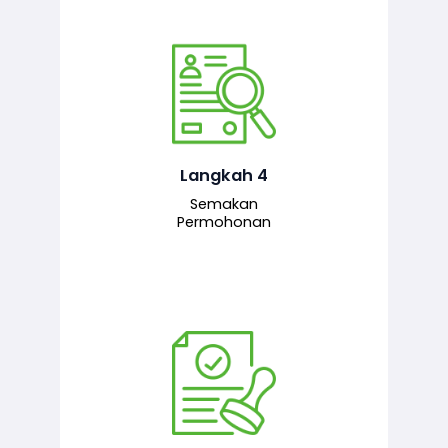
Pegawai penyemak menyemak
maklumat yang dikemukakan. Jika
semua maklumat adalah lengkap dan
tepat, permohonan akan dihantar
kepada pegawai pelulus untuk
Langkah 4
tindakan seterusnya.
Semakan
Permohonan
Pegawai pelulus menilai permohonan
dan memberi pengesahan serta
kelulusan akhir sekiranya semuanya