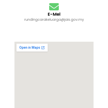
E-Mel
rundingcarakeluarga@jais.gov.my