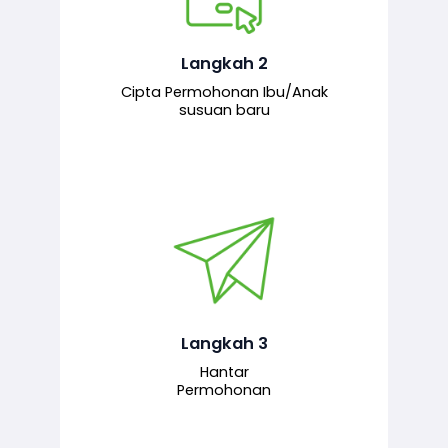
Pemohon mengisi borang
permohonan bagi pendaftaran
hubungan ibu atau anak susuan yang
baharu melalui sistem.
Langkah 2
Cipta Permohonan Ibu/Anak
susuan baru
Permohonan yang lengkap dihantar
untuk proses semakan dan
pengesahan oleh pegawai
bertanggungjawab.
Langkah 3
Hantar
Permohonan