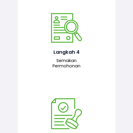
Pegawai penyemak menyemak
maklumat yang dikemukakan. Jika
semua maklumat adalah lengkap dan
tepat, permohonan akan dihantar
kepada pegawai pelulus untuk
Langkah 4
tindakan seterusnya.
Semakan
Permohonan
Pegawai pelulus menilai permohonan
dan memberi pengesahan serta
kelulusan akhir sekiranya semuanya