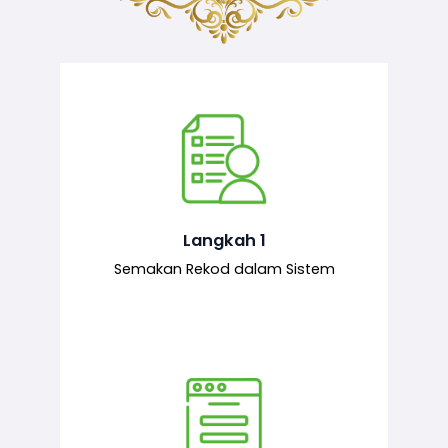
Semakan ke atas sejarah permohonan
yang pernah dibuat oleh pemohon,
iaitu maklumat terdahulu.
Langkah 1
Semakan Rekod dalam Sistem