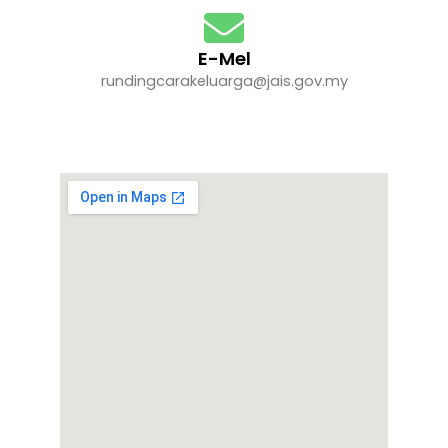
E-Mel
rundingcarakeluarga@jais.gov.my