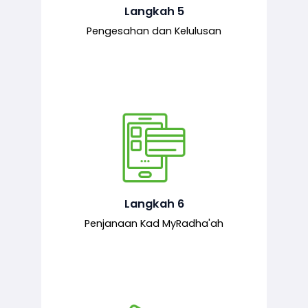
mematuhi syarat ditetapkan.
Langkah 5
Pengesahan dan Kelulusan
Setelah permohonan diluluskan, kad
MyRadha’ah akan dijana.
Langkah 6
Penjanaan Kad MyRadha'ah