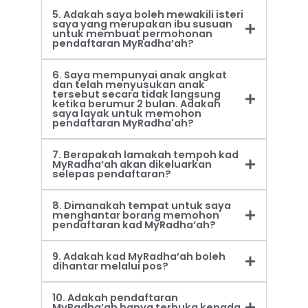
5. Adakah saya boleh mewakili isteri
saya yang merupakan ibu susuan
untuk membuat permohonan
pendaftaran MyRadha’ah?
6. Saya mempunyai anak angkat
dan telah menyusukan anak
tersebut secara tidak langsung
ketika berumur 2 bulan. Adakah
saya layak untuk memohon
pendaftaran MyRadha'ah?
7. Berapakah lamakah tempoh kad
MyRadha’ah akan dikeluarkan
selepas pendaftaran?
8. Dimanakah tempat untuk saya
menghantar borang memohon
pendaftaran kad MyRadha’ah?
9. Adakah kad MyRadha’ah boleh
dihantar melalui pos?
10. Adakah pendaftaran
MyRadha’ah hanya terbuka kepada