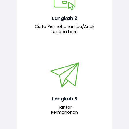
Pemohon mengisi borang
permohonan bagi pendaftaran
hubungan ibu atau anak susuan yang
baharu melalui sistem.
Langkah 2
Cipta Permohonan Ibu/Anak
susuan baru
Permohonan yang lengkap dihantar
untuk proses semakan dan
pengesahan oleh pegawai
bertanggungjawab.
Langkah 3
Hantar
Permohonan