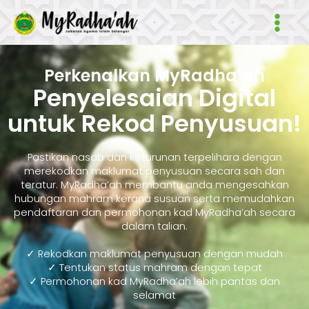
Skip
Main
to
Men
content
Perkenalkan MyRadha’ah
Penyelesaian Digital
untuk Rekod Penyusuan!
Pastikan nasab dan keturunan terpelihara dengan
merekodkan maklumat penyusuan secara sah dan
teratur. MyRadha’ah membantu anda mengesahkan
hubungan mahram kerana susuan serta memudahkan
pendaftaran dan permohonan kad MyRadha’ah secara
dalam talian.
✓ Rekodkan maklumat penyusuan dengan mudah
✓ Tentukan status mahram dengan tepat
✓ Permohonan kad MyRadha’ah lebih pantas dan
selamat