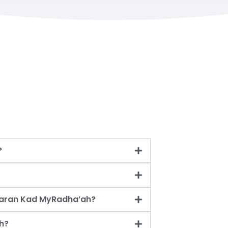
?
taran Kad MyRadha’ah?
h?