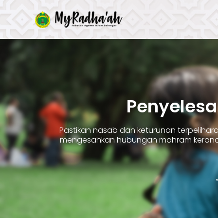
Skip
to
content
Penyelesa
Pastikan nasab dan keturunan terpelih
mengesahkan hubungan mahram kerana 