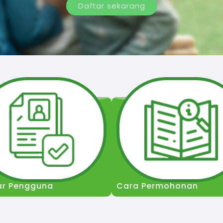
Daftar sekarang
ar Pengguna
Cara Permohonan