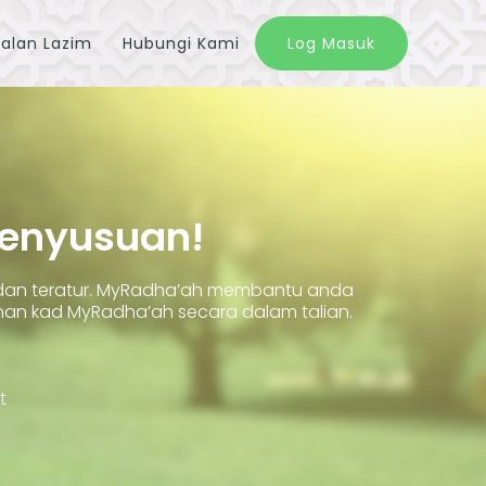
alan Lazim
Hubungi Kami
Log Masuk
Penyusuan!
 dan teratur. MyRadha’ah membantu anda
 kad MyRadha’ah secara dalam talian.
t