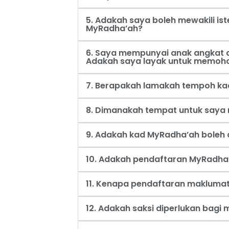
5. Adakah saya boleh mewakili i
MyRadha’ah?
6. Saya mempunyai anak angkat d
Adakah saya layak untuk memoh
7. Berapakah lamakah tempoh ka
8. Dimanakah tempat untuk say
9. Adakah kad MyRadha’ah boleh d
10. Adakah pendaftaran MyRadha’
11. Kenapa pendaftaran maklumat
12. Adakah saksi diperlukan bag