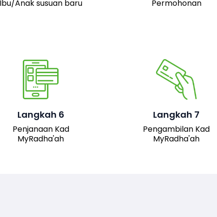
Ibu/Anak susuan baru
Permohonan
Pemohon boleh hadir 
pejabat JAIS untuk
mengambil kad fizika
Setelah permohonan
MyRadha’ah. Selain itu
luluskan, kad MyRadha’ah
pemohon juga boleh me
Langkah 6
Langkah 7
akan dijana.
turun versi digital kad me
Penjanaan Kad
Pengambilan Kad
sistem untuk
MyRadha'ah
MyRadha'ah
kemudahan akses.