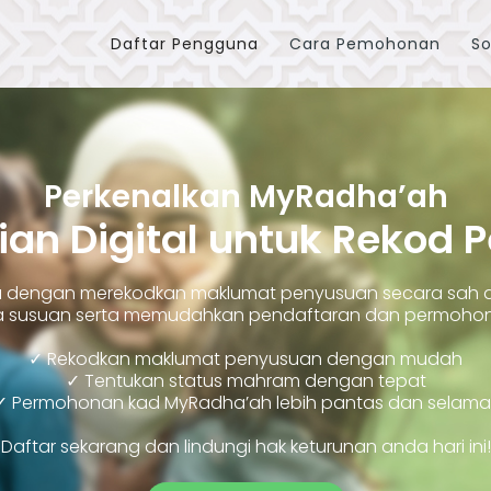
Daftar Pengguna
Cara Pemohonan
So
Perkenalkan MyRadha’ah
ian Digital untuk Rekod 
ara dengan merekodkan maklumat penyusuan secara sah
susuan serta memudahkan pendaftaran dan permohonan
✓ Rekodkan maklumat penyusuan dengan mudah
✓ Tentukan status mahram dengan tepat
✓ Permohonan kad MyRadha’ah lebih pantas dan selama
Daftar sekarang dan lindungi hak keturunan anda hari ini!