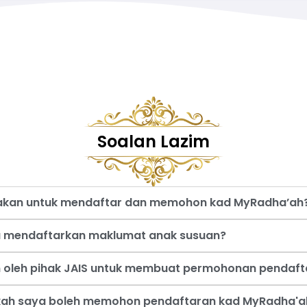
Soalan Lazim
nakan untuk mendaftar dan memohon kad MyRadha’ah
a mendaftarkan maklumat anak susuan?
an oleh pihak JAIS untuk membuat permohonan pendaf
akah saya boleh memohon pendaftaran kad MyRadha'a