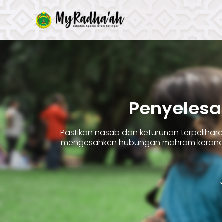
Skip
to
content
Penyelesa
Pastikan nasab dan keturunan terpelih
mengesahkan hubungan mahram kerana 