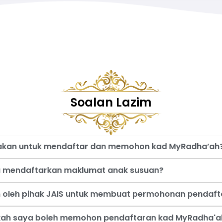
Soalan Lazim
nakan untuk mendaftar dan memohon kad MyRadha’ah
a mendaftarkan maklumat anak susuan?
an oleh pihak JAIS untuk membuat permohonan pendaf
akah saya boleh memohon pendaftaran kad MyRadha'a