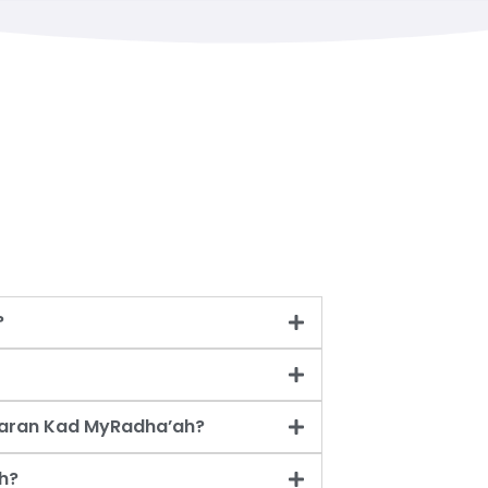
?
taran Kad MyRadha’ah?
h?