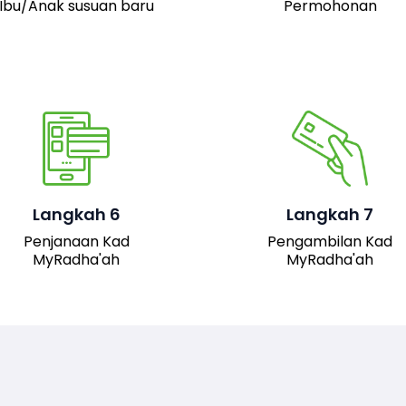
Ibu/Anak susuan baru
Permohonan
Pemohon boleh hadir 
pejabat JAIS untuk
mengambil kad fizika
Setelah permohonan
MyRadha’ah. Selain itu
luluskan, kad MyRadha’ah
pemohon juga boleh me
Langkah 6
Langkah 7
akan dijana.
turun versi digital kad me
Penjanaan Kad
Pengambilan Kad
sistem untuk
MyRadha'ah
MyRadha'ah
kemudahan akses.