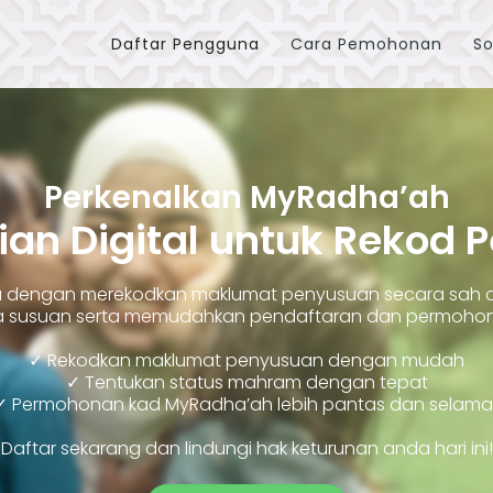
Daftar Pengguna
Cara Pemohonan
So
Perkenalkan MyRadha’ah
ian Digital untuk Rekod 
ara dengan merekodkan maklumat penyusuan secara sah
susuan serta memudahkan pendaftaran dan permohonan
✓ Rekodkan maklumat penyusuan dengan mudah
✓ Tentukan status mahram dengan tepat
✓ Permohonan kad MyRadha’ah lebih pantas dan selama
Daftar sekarang dan lindungi hak keturunan anda hari ini!