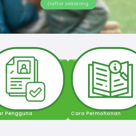
Daftar sekarang
ar Pengguna
Cara Permohonan