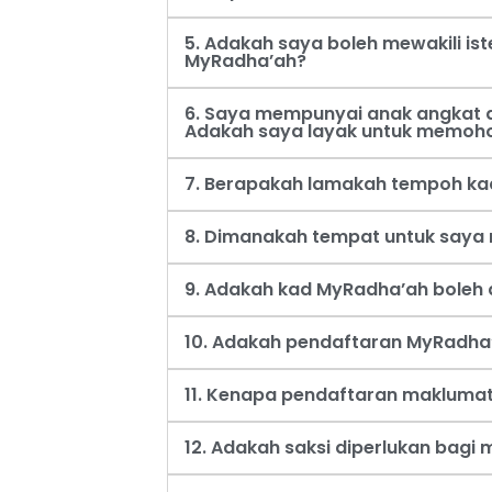
5. Adakah saya boleh mewakili i
MyRadha’ah?
6. Saya mempunyai anak angkat d
Adakah saya layak untuk memoh
7. Berapakah lamakah tempoh ka
8. Dimanakah tempat untuk say
9. Adakah kad MyRadha’ah boleh d
10. Adakah pendaftaran MyRadha’
11. Kenapa pendaftaran maklumat
12. Adakah saksi diperlukan bag