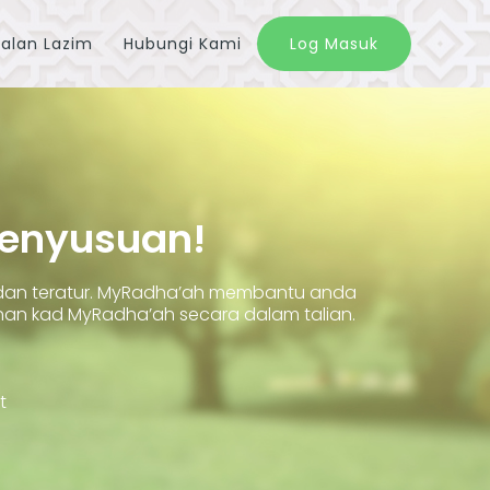
alan Lazim
Hubungi Kami
Log Masuk
Penyusuan!
 dan teratur. MyRadha’ah membantu anda
 kad MyRadha’ah secara dalam talian.
t