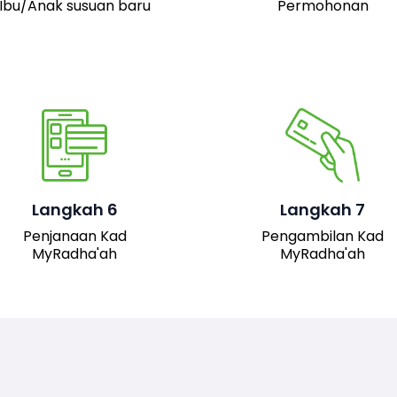
Ibu/Anak susuan baru
Permohonan
Pemohon boleh hadir 
pejabat JAIS untuk
mengambil kad fizika
Setelah permohonan
MyRadha’ah. Selain itu
luluskan, kad MyRadha’ah
pemohon juga boleh me
Langkah 6
Langkah 7
akan dijana.
turun versi digital kad me
Penjanaan Kad
Pengambilan Kad
sistem untuk
MyRadha'ah
MyRadha'ah
kemudahan akses.