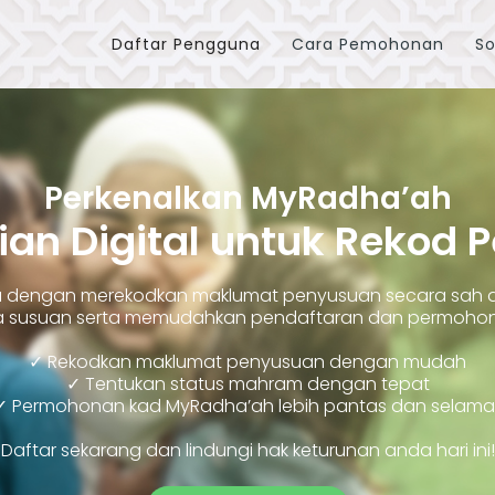
Daftar Pengguna
Cara Pemohonan
So
Perkenalkan MyRadha’ah
ian Digital untuk Rekod 
ara dengan merekodkan maklumat penyusuan secara sah
susuan serta memudahkan pendaftaran dan permohonan
✓ Rekodkan maklumat penyusuan dengan mudah
✓ Tentukan status mahram dengan tepat
✓ Permohonan kad MyRadha’ah lebih pantas dan selama
Daftar sekarang dan lindungi hak keturunan anda hari ini!