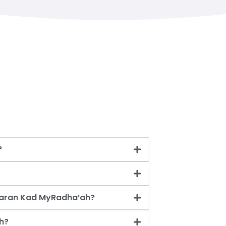
?
taran Kad MyRadha’ah?
h?