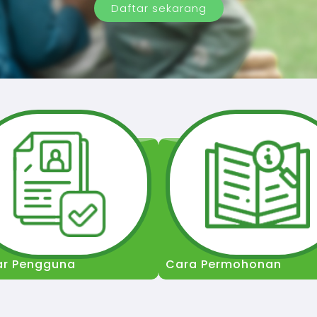
Daftar sekarang
ar Pengguna
Cara Permohonan