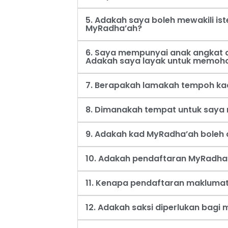
5. Adakah saya boleh mewakili i
MyRadha’ah?
6. Saya mempunyai anak angkat d
Adakah saya layak untuk memoh
7. Berapakah lamakah tempoh ka
8. Dimanakah tempat untuk say
9. Adakah kad MyRadha’ah boleh d
10. Adakah pendaftaran MyRadha’
11. Kenapa pendaftaran maklumat
12. Adakah saksi diperlukan bag