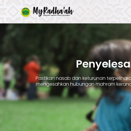
Skip
to
content
Penyelesa
Pastikan nasab dan keturunan terpelih
mengesahkan hubungan mahram kerana 