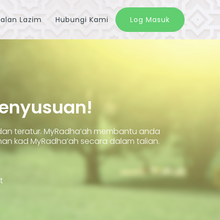
alan Lazim
Hubungi Kami
Log Masuk
Penyusuan!
 dan teratur. MyRadha’ah membantu anda
 kad MyRadha’ah secara dalam talian.
t