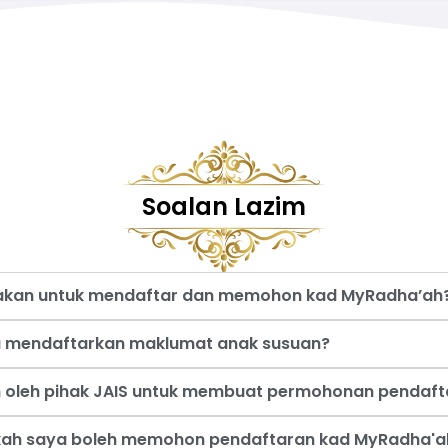
Soalan Lazim
nakan untuk mendaftar dan memohon kad MyRadha’ah
a mendaftarkan maklumat anak susuan?
an oleh pihak JAIS untuk membuat permohonan pendaf
akah saya boleh memohon pendaftaran kad MyRadha'a