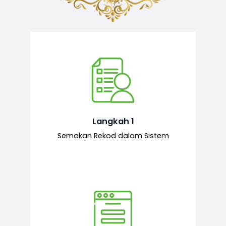
Semakan ke atas sejarah permohonan
yang pernah dibuat oleh pemohon,
iaitu maklumat terdahulu.
Langkah 1
Semakan Rekod dalam Sistem