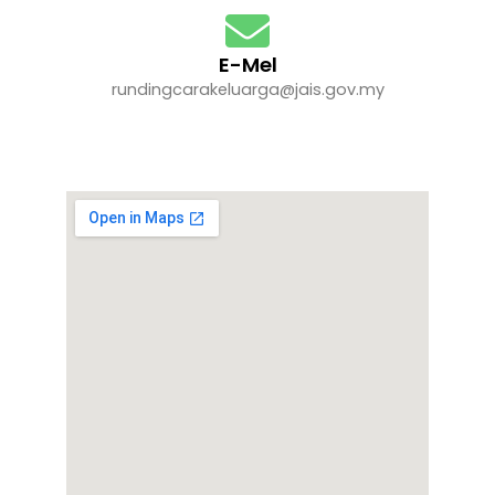
E-Mel
rundingcarakeluarga@jais.gov.my