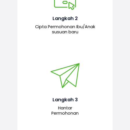
Pemohon mengisi borang
permohonan bagi pendaftaran
hubungan ibu atau anak susuan yang
baharu melalui sistem.
Langkah 2
Cipta Permohonan Ibu/Anak
susuan baru
Permohonan yang lengkap dihantar
untuk proses semakan dan
pengesahan oleh pegawai
bertanggungjawab.
Langkah 3
Hantar
Permohonan