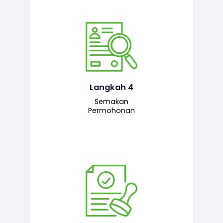
Pegawai penyemak menyemak
maklumat yang dikemukakan. Jika
semua maklumat adalah lengkap dan
tepat, permohonan akan dihantar
kepada pegawai pelulus untuk
Langkah 4
tindakan seterusnya.
Semakan
Permohonan
Pegawai pelulus menilai permohonan
dan memberi pengesahan serta
kelulusan akhir sekiranya semuanya