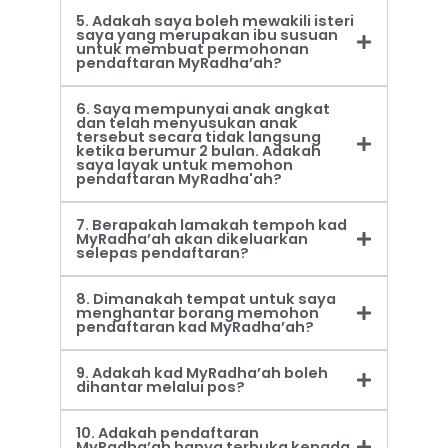
5. Adakah saya boleh mewakili isteri
saya yang merupakan ibu susuan
untuk membuat permohonan
pendaftaran MyRadha’ah?
6. Saya mempunyai anak angkat
dan telah menyusukan anak
tersebut secara tidak langsung
ketika berumur 2 bulan. Adakah
saya layak untuk memohon
pendaftaran MyRadha'ah?
7. Berapakah lamakah tempoh kad
MyRadha’ah akan dikeluarkan
selepas pendaftaran?
8. Dimanakah tempat untuk saya
menghantar borang memohon
pendaftaran kad MyRadha’ah?
9. Adakah kad MyRadha’ah boleh
dihantar melalui pos?
10. Adakah pendaftaran
MyRadha’ah hanya terbuka kepada