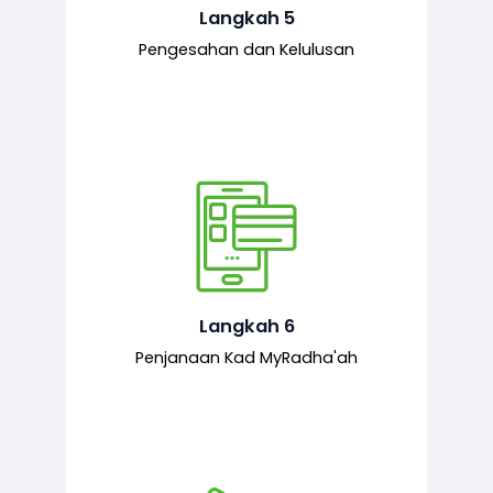
mematuhi syarat ditetapkan.
Langkah 5
Pengesahan dan Kelulusan
Setelah permohonan diluluskan, kad
MyRadha’ah akan dijana.
Langkah 6
Penjanaan Kad MyRadha'ah