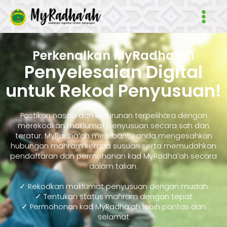
Skip
Main
to
Men
content
Perkenalkan MyRadha’ah
Penyelesaian Digital
untuk Rekod Penyusuan!
Pastikan nasab dan keturunan terpelihara dengan
merekodkan maklumat penyusuan secara sah dan
teratur. MyRadha’ah membantu anda mengesahkan
hubungan mahram kerana susuan serta memudahkan
pendaftaran dan permohonan kad MyRadha’ah secara
dalam talian.
✓ Rekodkan maklumat penyusuan dengan mudah
✓ Tentukan status mahram dengan tepat
✓ Permohonan kad MyRadha’ah lebih pantas dan
selamat