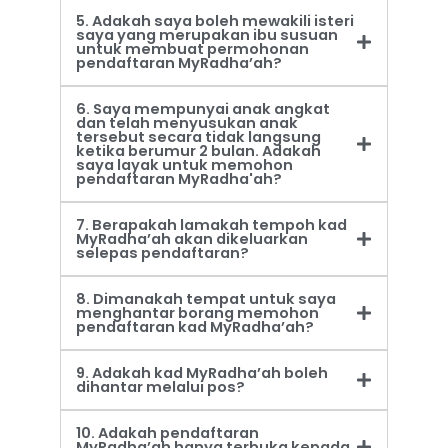
5. Adakah saya boleh mewakili isteri
saya yang merupakan ibu susuan
untuk membuat permohonan
pendaftaran MyRadha’ah?
6. Saya mempunyai anak angkat
dan telah menyusukan anak
tersebut secara tidak langsung
ketika berumur 2 bulan. Adakah
saya layak untuk memohon
pendaftaran MyRadha'ah?
7. Berapakah lamakah tempoh kad
MyRadha’ah akan dikeluarkan
selepas pendaftaran?
8. Dimanakah tempat untuk saya
menghantar borang memohon
pendaftaran kad MyRadha’ah?
9. Adakah kad MyRadha’ah boleh
dihantar melalui pos?
10. Adakah pendaftaran
MyRadha’ah hanya terbuka kepada