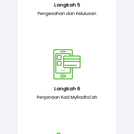
mematuhi syarat ditetapkan.
Langkah 5
Pengesahan dan Kelulusan
Setelah permohonan diluluskan, kad
MyRadha’ah akan dijana.
Langkah 6
Penjanaan Kad MyRadha'ah