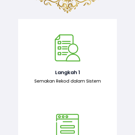
Semakan ke atas sejarah permohonan
yang pernah dibuat oleh pemohon,
iaitu maklumat terdahulu.
Langkah 1
Semakan Rekod dalam Sistem