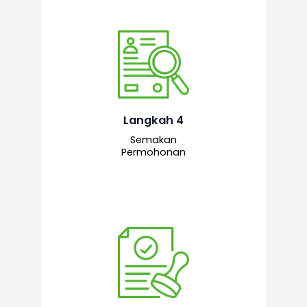
Pegawai penyemak menyemak
maklumat yang dikemukakan. Jika
semua maklumat adalah lengkap dan
tepat, permohonan akan dihantar
kepada pegawai pelulus untuk
Langkah 4
tindakan seterusnya.
Semakan
Permohonan
Pegawai pelulus menilai permohonan
dan memberi pengesahan serta
kelulusan akhir sekiranya semuanya