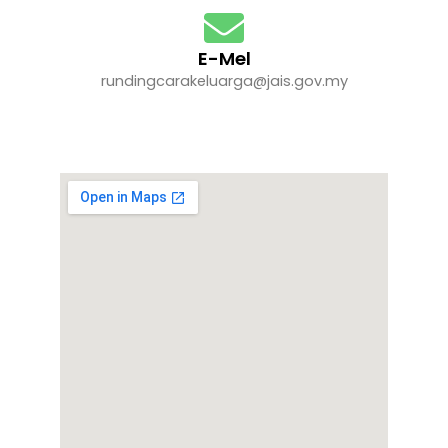
E-Mel
rundingcarakeluarga@jais.gov.my