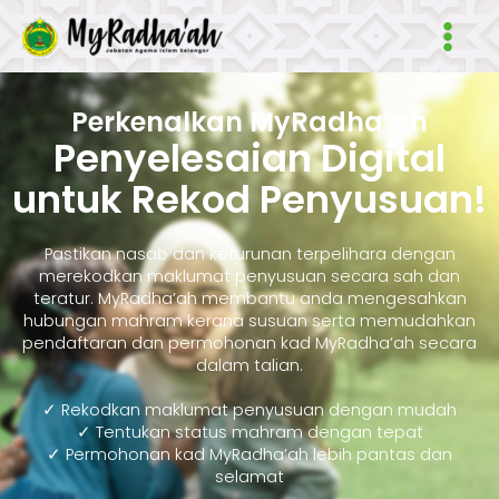
Skip
Main
to
Men
content
Perkenalkan MyRadha’ah
Penyelesaian Digital
untuk Rekod Penyusuan!
Pastikan nasab dan keturunan terpelihara dengan
merekodkan maklumat penyusuan secara sah dan
teratur. MyRadha’ah membantu anda mengesahkan
hubungan mahram kerana susuan serta memudahkan
pendaftaran dan permohonan kad MyRadha’ah secara
dalam talian.
✓ Rekodkan maklumat penyusuan dengan mudah
✓ Tentukan status mahram dengan tepat
✓ Permohonan kad MyRadha’ah lebih pantas dan
selamat