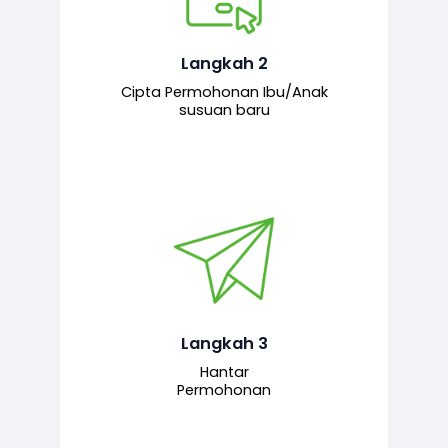
Pemohon mengisi borang
permohonan bagi pendaftaran
hubungan ibu atau anak susuan yang
baharu melalui sistem.
Langkah 2
Cipta Permohonan Ibu/Anak
susuan baru
Permohonan yang lengkap dihantar
untuk proses semakan dan
pengesahan oleh pegawai
bertanggungjawab.
Langkah 3
Hantar
Permohonan