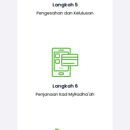
mematuhi syarat ditetapkan.
Langkah 5
Pengesahan dan Kelulusan
Setelah permohonan diluluskan, kad
MyRadha’ah akan dijana.
Langkah 6
Penjanaan Kad MyRadha'ah