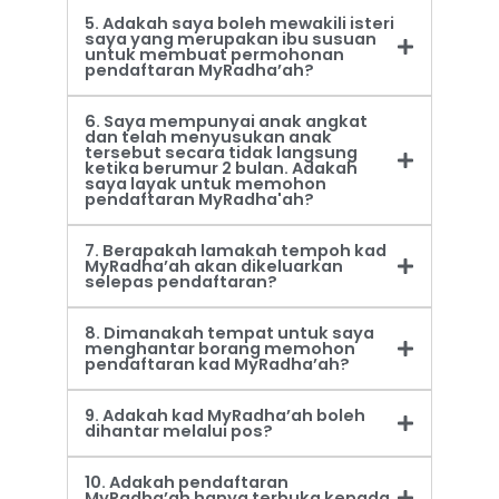
5. Adakah saya boleh mewakili isteri
saya yang merupakan ibu susuan
untuk membuat permohonan
pendaftaran MyRadha’ah?
6. Saya mempunyai anak angkat
dan telah menyusukan anak
tersebut secara tidak langsung
ketika berumur 2 bulan. Adakah
saya layak untuk memohon
pendaftaran MyRadha'ah?
7. Berapakah lamakah tempoh kad
MyRadha’ah akan dikeluarkan
selepas pendaftaran?
8. Dimanakah tempat untuk saya
menghantar borang memohon
pendaftaran kad MyRadha’ah?
9. Adakah kad MyRadha’ah boleh
dihantar melalui pos?
10. Adakah pendaftaran
MyRadha’ah hanya terbuka kepada