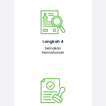
Pegawai penyemak menyemak
maklumat yang dikemukakan. Jika
semua maklumat adalah lengkap dan
tepat, permohonan akan dihantar
kepada pegawai pelulus untuk
Langkah 4
tindakan seterusnya.
Semakan
Permohonan
Pegawai pelulus menilai permohonan
dan memberi pengesahan serta
kelulusan akhir sekiranya semuanya