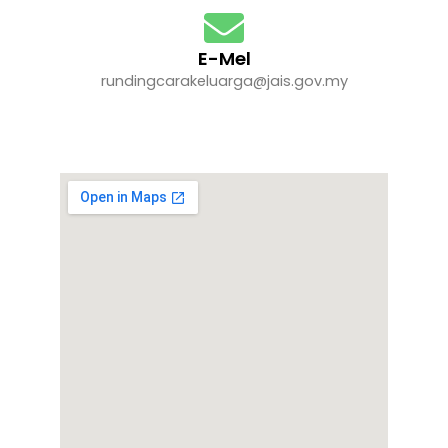
E-Mel
rundingcarakeluarga@jais.gov.my