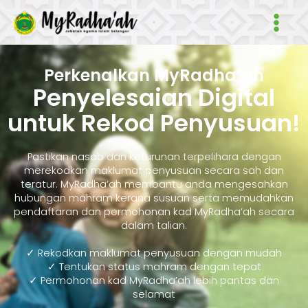
Skip
Main
to
Men
content
Perkenalkan MyRadha’ah
Penyelesaian Digital
untuk Rekod Penyusuan!
Pastikan nasab dan keturunan terpelihara dengan
merekodkan maklumat penyusuan secara sah dan
teratur. MyRadha’ah membantu anda mengesahkan
hubungan mahram kerana susuan serta memudahkan
pendaftaran dan permohonan kad MyRadha’ah secara
dalam talian.
✓ Rekodkan maklumat penyusuan dengan mudah
✓ Tentukan status mahram dengan tepat
✓ Permohonan kad MyRadha’ah lebih pantas dan
selamat