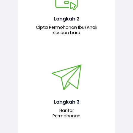
Pemohon mengisi borang
permohonan bagi pendaftaran
hubungan ibu atau anak susuan yang
baharu melalui sistem.
Langkah 2
Cipta Permohonan Ibu/Anak
susuan baru
Permohonan yang lengkap dihantar
untuk proses semakan dan
pengesahan oleh pegawai
bertanggungjawab.
Langkah 3
Hantar
Permohonan