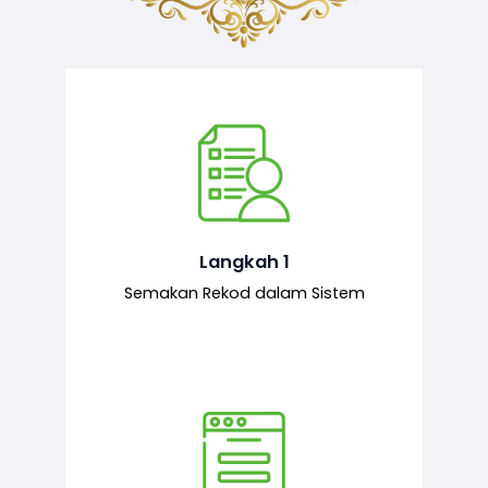
Semakan ke atas sejarah permohonan
yang pernah dibuat oleh pemohon,
iaitu maklumat terdahulu.
Langkah 1
Semakan Rekod dalam Sistem