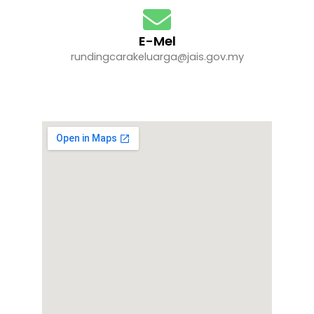
E-Mel
rundingcarakeluarga@jais.gov.my