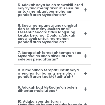
5. Adakah saya boleh mewakili isteri
saya yang merupakan ibu susuan
untuk membuat permohonan
pendaftaran MyRadha’ah?
6. Saya mempunyai anak angkat
dan telah menyusukan anak
tersebut secara tidak langsung
ketika berumur 2 bulan. Adakah
saya layak untuk memohon
pendaftaran MyRadha'ah?
7. Berapakah lamakah tempoh kad
MyRadha’ah akan dikeluarkan
selepas pendaftaran?
8. Dimanakah tempat untuk saya
menghantar borang memohon
pendaftaran kad MyRadha’ah?
9. Adakah kad MyRadha’ah boleh
dihantar melalui pos?
10. Adakah pendaftaran
MyRadha’ah hanya terbuka kepada