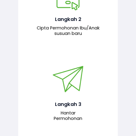
Pemohon mengisi borang
permohonan bagi pendaftaran
hubungan ibu atau anak susuan yang
baharu melalui sistem.
Langkah 2
Cipta Permohonan Ibu/Anak
susuan baru
Permohonan yang lengkap dihantar
untuk proses semakan dan
pengesahan oleh pegawai
bertanggungjawab.
Langkah 3
Hantar
Permohonan