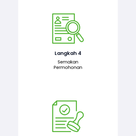
Pegawai penyemak menyemak
maklumat yang dikemukakan. Jika
semua maklumat adalah lengkap dan
tepat, permohonan akan dihantar
kepada pegawai pelulus untuk
Langkah 4
tindakan seterusnya.
Semakan
Permohonan
Pegawai pelulus menilai permohonan
dan memberi pengesahan serta
kelulusan akhir sekiranya semuanya