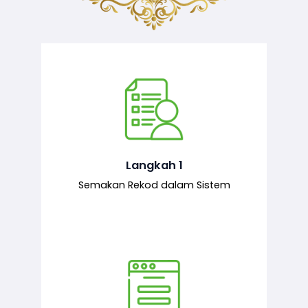
Semakan ke atas sejarah permohonan
yang pernah dibuat oleh pemohon,
iaitu maklumat terdahulu.
Langkah 1
Semakan Rekod dalam Sistem