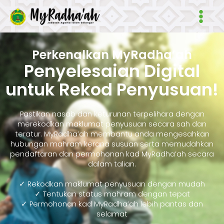
Skip
Main
to
Men
content
Perkenalkan MyRadha’ah
Penyelesaian Digital
untuk Rekod Penyusuan!
Pastikan nasab dan keturunan terpelihara dengan
merekodkan maklumat penyusuan secara sah dan
teratur. MyRadha’ah membantu anda mengesahkan
hubungan mahram kerana susuan serta memudahkan
pendaftaran dan permohonan kad MyRadha’ah secara
dalam talian.
✓ Rekodkan maklumat penyusuan dengan mudah
✓ Tentukan status mahram dengan tepat
✓ Permohonan kad MyRadha’ah lebih pantas dan
selamat