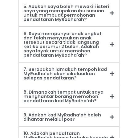
5. Adakah saya boleh mewakili isteri
saya yang merupakan ibu susuan
untuk membuat permohonan
pendaftaran MyRadha’ah?
6. Saya mempunyai anak angkat
dan telah menyusukan anak
tersebut secara tidak langsung
ketika berumur 2 bulan. Adakah
saya layak untuk memohon
pendaftaran MyRadha'ah?
7. Berapakah lamakah tempoh kad
MyRadha’ah akan dikeluarkan
selepas pendaftaran?
8. Dimanakah tempat untuk saya
menghantar borang memohon
pendaftaran kad MyRadha’ah?
9. Adakah kad MyRadha’ah boleh
dihantar melalui pos?
10. Adakah pendaftaran
MyRadha’ah hanya terbuka kepada