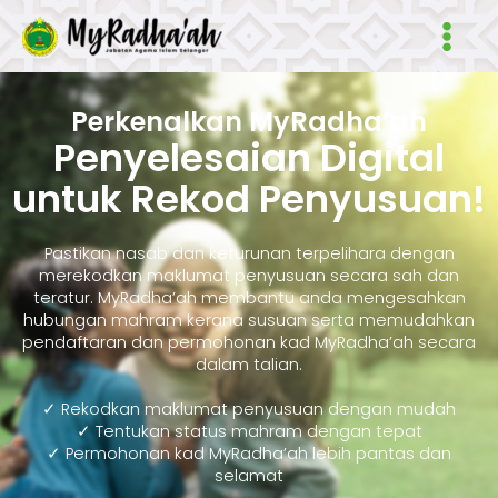
Skip
Main
to
Men
content
Perkenalkan MyRadha’ah
Penyelesaian Digital
untuk Rekod Penyusuan!
Pastikan nasab dan keturunan terpelihara dengan
merekodkan maklumat penyusuan secara sah dan
teratur. MyRadha’ah membantu anda mengesahkan
hubungan mahram kerana susuan serta memudahkan
pendaftaran dan permohonan kad MyRadha’ah secara
dalam talian.
✓ Rekodkan maklumat penyusuan dengan mudah
✓ Tentukan status mahram dengan tepat
✓ Permohonan kad MyRadha’ah lebih pantas dan
selamat