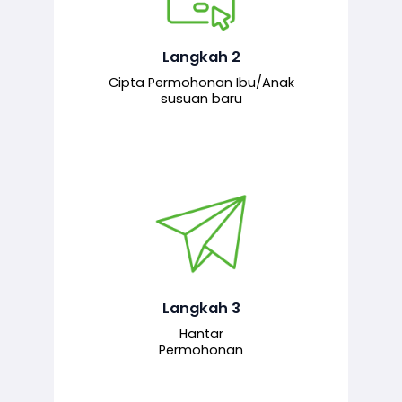
Pemohon mengisi borang
permohonan bagi pendaftaran
hubungan ibu atau anak susuan yang
baharu melalui sistem.
Langkah 2
Cipta Permohonan Ibu/Anak
susuan baru
Permohonan yang lengkap dihantar
untuk proses semakan dan
pengesahan oleh pegawai
bertanggungjawab.
Langkah 3
Hantar
Permohonan