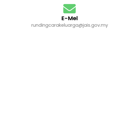
E-Mel
rundingcarakeluarga@jais.gov.my