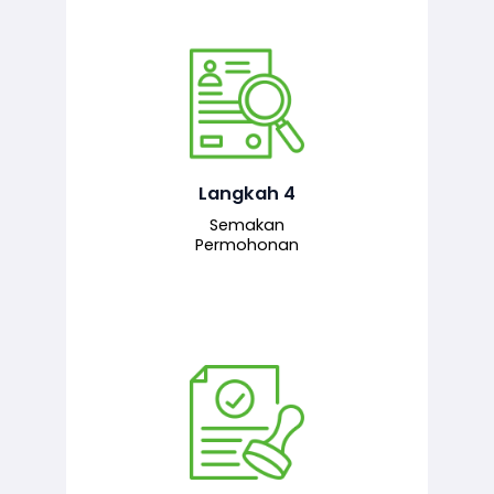
Pegawai penyemak menyemak
maklumat yang dikemukakan. Jika
semua maklumat adalah lengkap dan
tepat, permohonan akan dihantar
kepada pegawai pelulus untuk
Langkah 4
tindakan seterusnya.
Semakan
Permohonan
Pegawai pelulus menilai permohonan
dan memberi pengesahan serta
kelulusan akhir sekiranya semuanya