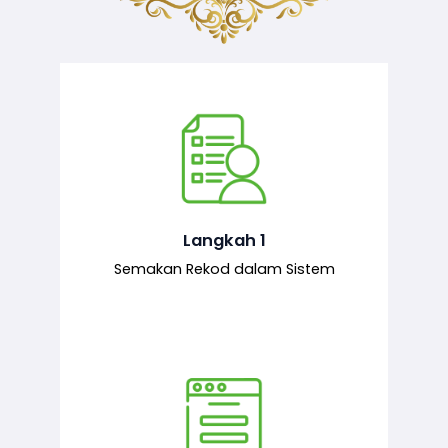
Semakan ke atas sejarah permohonan
yang pernah dibuat oleh pemohon,
iaitu maklumat terdahulu.
Langkah 1
Semakan Rekod dalam Sistem