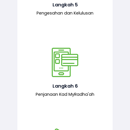
mematuhi syarat ditetapkan.
Langkah 5
Pengesahan dan Kelulusan
Setelah permohonan diluluskan, kad
MyRadha’ah akan dijana.
Langkah 6
Penjanaan Kad MyRadha'ah