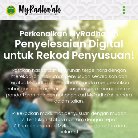
Skip
Main
to
Men
content
Perkenalkan MyRadha’ah
Penyelesaian Digital
untuk Rekod Penyusuan!
Pastikan nasab dan keturunan terpelihara dengan
merekodkan maklumat penyusuan secara sah dan
teratur. MyRadha’ah membantu anda mengesahkan
hubungan mahram kerana susuan serta memudahkan
pendaftaran dan permohonan kad MyRadha’ah secara
dalam talian.
✓ Rekodkan maklumat penyusuan dengan mudah
✓ Tentukan status mahram dengan tepat
✓ Permohonan kad MyRadha’ah lebih pantas dan
selamat