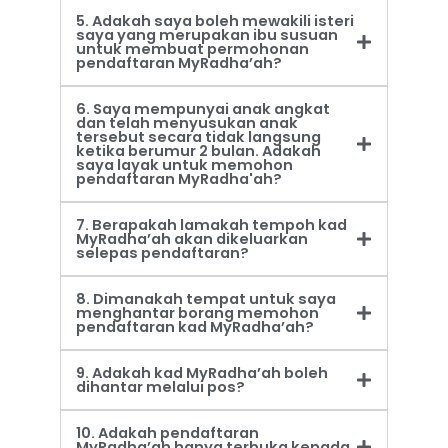
5. Adakah saya boleh mewakili isteri
saya yang merupakan ibu susuan
untuk membuat permohonan
pendaftaran MyRadha’ah?
6. Saya mempunyai anak angkat
dan telah menyusukan anak
tersebut secara tidak langsung
ketika berumur 2 bulan. Adakah
saya layak untuk memohon
pendaftaran MyRadha'ah?
7. Berapakah lamakah tempoh kad
MyRadha’ah akan dikeluarkan
selepas pendaftaran?
8. Dimanakah tempat untuk saya
menghantar borang memohon
pendaftaran kad MyRadha’ah?
9. Adakah kad MyRadha’ah boleh
dihantar melalui pos?
10. Adakah pendaftaran
MyRadha’ah hanya terbuka kepada