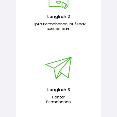
Pemohon mengisi borang
permohonan bagi pendaftaran
hubungan ibu atau anak susuan yang
baharu melalui sistem.
Langkah 2
Cipta Permohonan Ibu/Anak
susuan baru
Permohonan yang lengkap dihantar
untuk proses semakan dan
pengesahan oleh pegawai
bertanggungjawab.
Langkah 3
Hantar
Permohonan