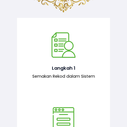
Semakan ke atas sejarah permohonan
yang pernah dibuat oleh pemohon,
iaitu maklumat terdahulu.
Langkah 1
Semakan Rekod dalam Sistem