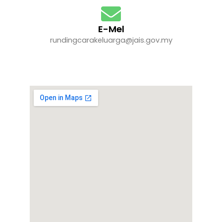
E-Mel
rundingcarakeluarga@jais.gov.my