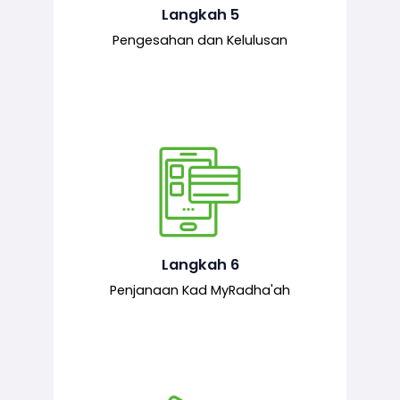
mematuhi syarat ditetapkan.
Langkah 5
Pengesahan dan Kelulusan
Setelah permohonan diluluskan, kad
MyRadha’ah akan dijana.
Langkah 6
Penjanaan Kad MyRadha'ah