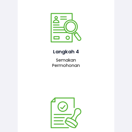
Pegawai penyemak menyemak
maklumat yang dikemukakan. Jika
semua maklumat adalah lengkap dan
tepat, permohonan akan dihantar
kepada pegawai pelulus untuk
Langkah 4
tindakan seterusnya.
Semakan
Permohonan
Pegawai pelulus menilai permohonan
dan memberi pengesahan serta
kelulusan akhir sekiranya semuanya