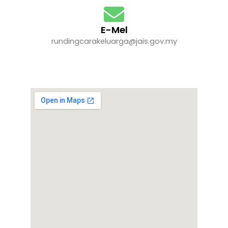
E-Mel
rundingcarakeluarga@jais.gov.my