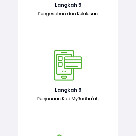
mematuhi syarat ditetapkan.
Langkah 5
Pengesahan dan Kelulusan
Setelah permohonan diluluskan, kad
MyRadha’ah akan dijana.
Langkah 6
Penjanaan Kad MyRadha'ah