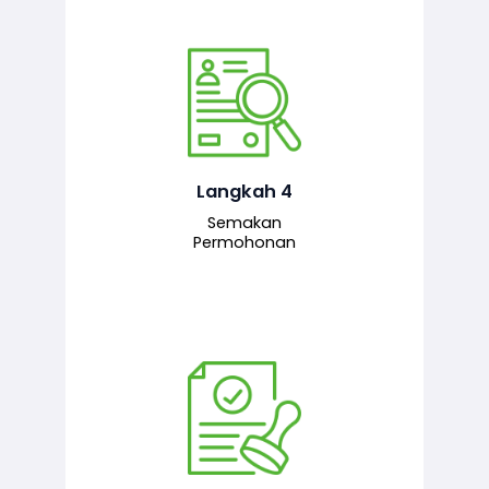
Pegawai penyemak menyemak
maklumat yang dikemukakan. Jika
semua maklumat adalah lengkap dan
tepat, permohonan akan dihantar
kepada pegawai pelulus untuk
Langkah 4
tindakan seterusnya.
Semakan
Permohonan
Pegawai pelulus menilai permohonan
dan memberi pengesahan serta
kelulusan akhir sekiranya semuanya