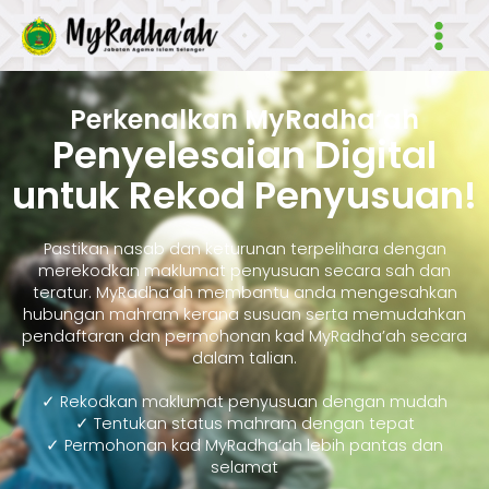
Skip
Main
to
Men
content
Perkenalkan MyRadha’ah
Penyelesaian Digital
untuk Rekod Penyusuan!
Pastikan nasab dan keturunan terpelihara dengan
merekodkan maklumat penyusuan secara sah dan
teratur. MyRadha’ah membantu anda mengesahkan
hubungan mahram kerana susuan serta memudahkan
pendaftaran dan permohonan kad MyRadha’ah secara
dalam talian.
✓ Rekodkan maklumat penyusuan dengan mudah
✓ Tentukan status mahram dengan tepat
✓ Permohonan kad MyRadha’ah lebih pantas dan
selamat