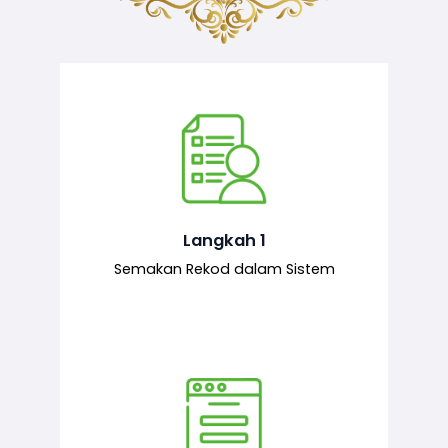
Semakan ke atas sejarah permohonan
yang pernah dibuat oleh pemohon,
iaitu maklumat terdahulu.
Langkah 1
Semakan Rekod dalam Sistem