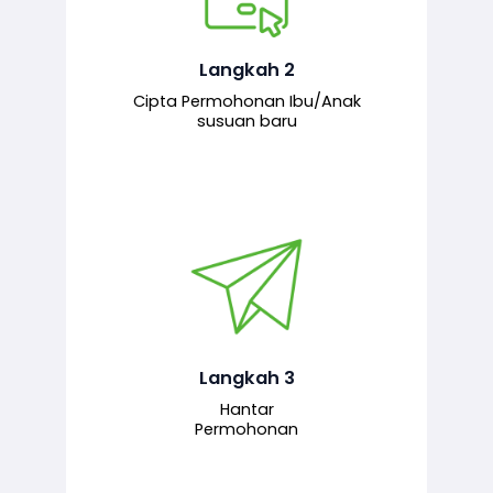
Pemohon mengisi borang
permohonan bagi pendaftaran
hubungan ibu atau anak susuan yang
baharu melalui sistem.
Langkah 2
Cipta Permohonan Ibu/Anak
susuan baru
Permohonan yang lengkap dihantar
untuk proses semakan dan
pengesahan oleh pegawai
bertanggungjawab.
Langkah 3
Hantar
Permohonan