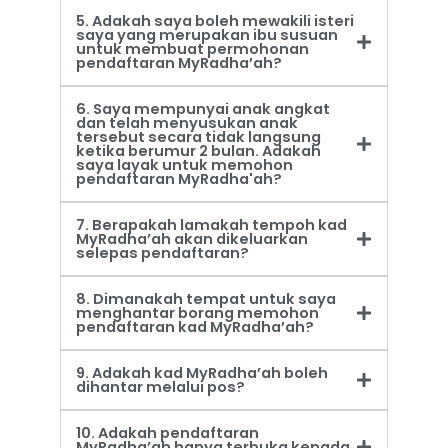
5. Adakah saya boleh mewakili isteri
saya yang merupakan ibu susuan
untuk membuat permohonan
pendaftaran MyRadha’ah?
6. Saya mempunyai anak angkat
dan telah menyusukan anak
tersebut secara tidak langsung
ketika berumur 2 bulan. Adakah
saya layak untuk memohon
pendaftaran MyRadha'ah?
7. Berapakah lamakah tempoh kad
MyRadha’ah akan dikeluarkan
selepas pendaftaran?
8. Dimanakah tempat untuk saya
menghantar borang memohon
pendaftaran kad MyRadha’ah?
9. Adakah kad MyRadha’ah boleh
dihantar melalui pos?
10. Adakah pendaftaran
MyRadha’ah hanya terbuka kepada