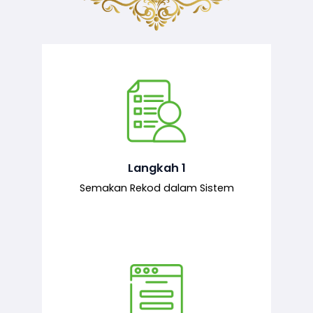
Semakan ke atas sejarah permohonan
yang pernah dibuat oleh pemohon,
iaitu maklumat terdahulu.
Langkah 1
Semakan Rekod dalam Sistem