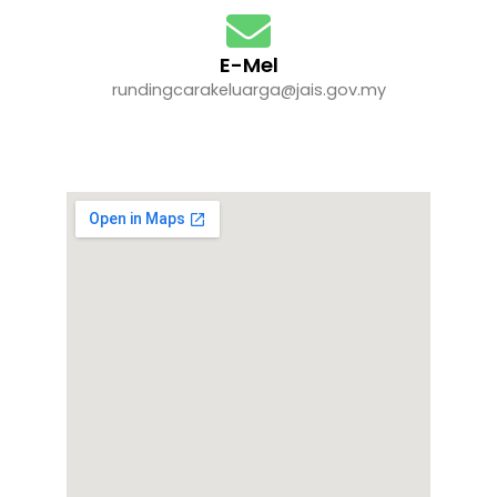
E-Mel
rundingcarakeluarga@jais.gov.my