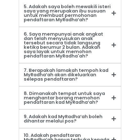
5. Adakah saya boleh mewakili isteri
saya yang merupakan ibu susuan
untuk membuat permohonan
pendaftaran MyRadha’ah?
6. Saya mempunyai anak angkat
dan telah menyusukan anak
tersebut secara tidak langsung
ketika berumur 2 bulan. Adakah
saya layak untuk memohon
pendaftaran MyRadha'ah?
7. Berapakah lamakah tempoh kad
MyRadha’ah akan dikeluarkan
selepas pendaftaran?
8. Dimanakah tempat untuk saya
menghantar borang memohon
pendaftaran kad MyRadha’ah?
9. Adakah kad MyRadha’ah boleh
dihantar melalui pos?
10. Adakah pendaftaran
MyRadha’ah hanya terbuka kepada