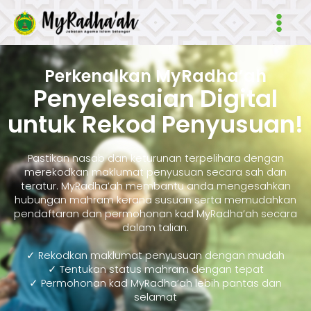
Skip
Main
to
Men
content
Perkenalkan MyRadha’ah
Penyelesaian Digital
untuk Rekod Penyusuan!
Pastikan nasab dan keturunan terpelihara dengan
merekodkan maklumat penyusuan secara sah dan
teratur. MyRadha’ah membantu anda mengesahkan
hubungan mahram kerana susuan serta memudahkan
pendaftaran dan permohonan kad MyRadha’ah secara
dalam talian.
✓ Rekodkan maklumat penyusuan dengan mudah
✓ Tentukan status mahram dengan tepat
✓ Permohonan kad MyRadha’ah lebih pantas dan
selamat