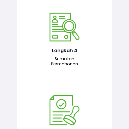
Pegawai penyemak menyemak
maklumat yang dikemukakan. Jika
semua maklumat adalah lengkap dan
tepat, permohonan akan dihantar
kepada pegawai pelulus untuk
Langkah 4
tindakan seterusnya.
Semakan
Permohonan
Pegawai pelulus menilai permohonan
dan memberi pengesahan serta
kelulusan akhir sekiranya semuanya