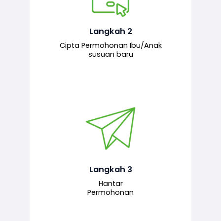
Pemohon mengisi borang
permohonan bagi pendaftaran
hubungan ibu atau anak susuan yang
baharu melalui sistem.
Langkah 2
Cipta Permohonan Ibu/Anak
susuan baru
Permohonan yang lengkap dihantar
untuk proses semakan dan
pengesahan oleh pegawai
bertanggungjawab.
Langkah 3
Hantar
Permohonan