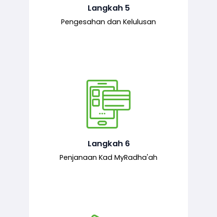
mematuhi syarat ditetapkan.
Langkah 5
Pengesahan dan Kelulusan
Setelah permohonan diluluskan, kad
MyRadha’ah akan dijana.
Langkah 6
Penjanaan Kad MyRadha'ah