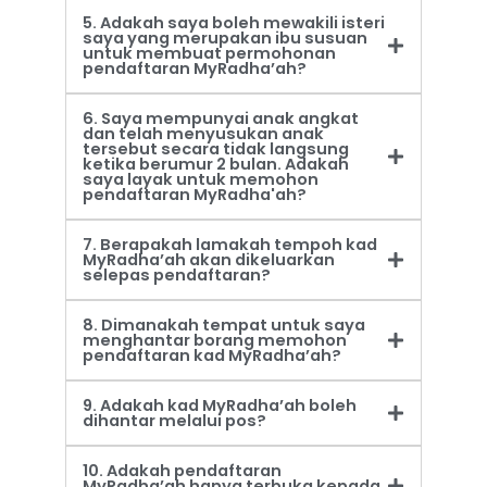
5. Adakah saya boleh mewakili isteri
saya yang merupakan ibu susuan
untuk membuat permohonan
pendaftaran MyRadha’ah?
6. Saya mempunyai anak angkat
dan telah menyusukan anak
tersebut secara tidak langsung
ketika berumur 2 bulan. Adakah
saya layak untuk memohon
pendaftaran MyRadha'ah?
7. Berapakah lamakah tempoh kad
MyRadha’ah akan dikeluarkan
selepas pendaftaran?
8. Dimanakah tempat untuk saya
menghantar borang memohon
pendaftaran kad MyRadha’ah?
9. Adakah kad MyRadha’ah boleh
dihantar melalui pos?
10. Adakah pendaftaran
MyRadha’ah hanya terbuka kepada