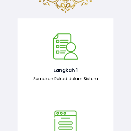
Semakan ke atas sejarah permohonan
yang pernah dibuat oleh pemohon,
iaitu maklumat terdahulu.
Langkah 1
Semakan Rekod dalam Sistem