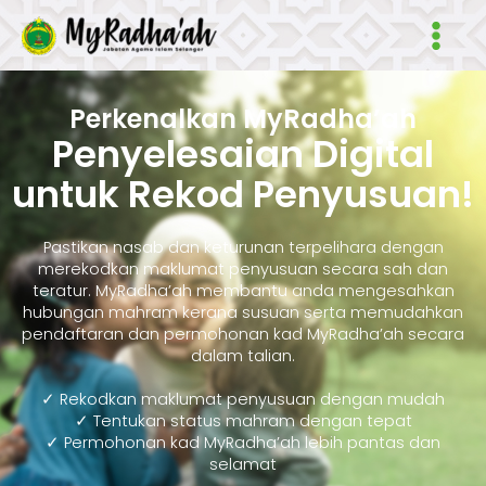
Skip
Main
to
Men
content
Perkenalkan MyRadha’ah
Penyelesaian Digital
untuk Rekod Penyusuan!
Pastikan nasab dan keturunan terpelihara dengan
merekodkan maklumat penyusuan secara sah dan
teratur. MyRadha’ah membantu anda mengesahkan
hubungan mahram kerana susuan serta memudahkan
pendaftaran dan permohonan kad MyRadha’ah secara
dalam talian.
✓ Rekodkan maklumat penyusuan dengan mudah
✓ Tentukan status mahram dengan tepat
✓ Permohonan kad MyRadha’ah lebih pantas dan
selamat