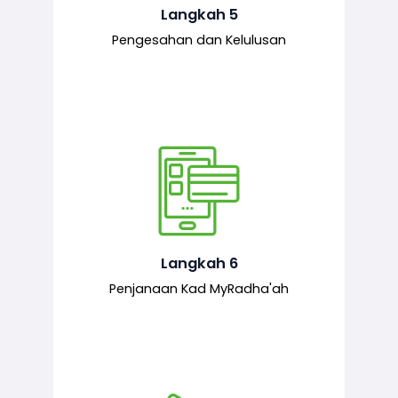
mematuhi syarat ditetapkan.
Langkah 5
Pengesahan dan Kelulusan
Setelah permohonan diluluskan, kad
MyRadha’ah akan dijana.
Langkah 6
Penjanaan Kad MyRadha'ah