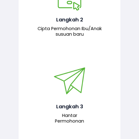
Pemohon mengisi borang
permohonan bagi pendaftaran
hubungan ibu atau anak susuan yang
baharu melalui sistem.
Langkah 2
Cipta Permohonan Ibu/Anak
susuan baru
Permohonan yang lengkap dihantar
untuk proses semakan dan
pengesahan oleh pegawai
bertanggungjawab.
Langkah 3
Hantar
Permohonan