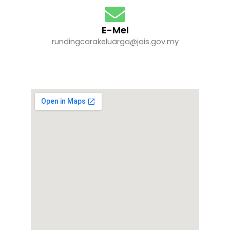
E-Mel
rundingcarakeluarga@jais.gov.my