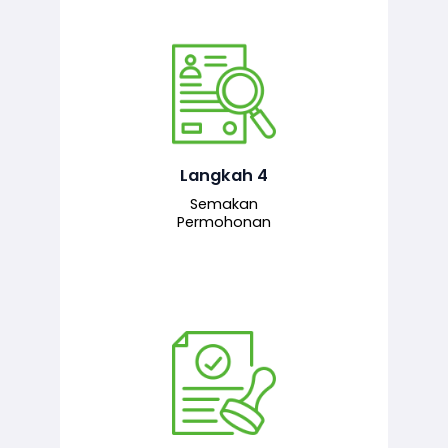
Pegawai penyemak menyemak
maklumat yang dikemukakan. Jika
semua maklumat adalah lengkap dan
tepat, permohonan akan dihantar
kepada pegawai pelulus untuk
Langkah 4
tindakan seterusnya.
Semakan
Permohonan
Pegawai pelulus menilai permohonan
dan memberi pengesahan serta
kelulusan akhir sekiranya semuanya