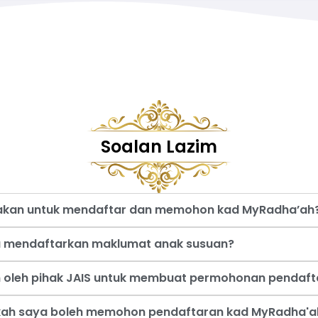
Soalan Lazim
nakan untuk mendaftar dan memohon kad MyRadha’ah
a mendaftarkan maklumat anak susuan?
an oleh pihak JAIS untuk membuat permohonan pendaf
akah saya boleh memohon pendaftaran kad MyRadha'a