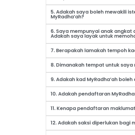
5. Adakah saya boleh mewakili i
MyRadha’ah?
6. Saya mempunyai anak angkat d
Adakah saya layak untuk memoh
7. Berapakah lamakah tempoh ka
8. Dimanakah tempat untuk say
9. Adakah kad MyRadha’ah boleh d
10. Adakah pendaftaran MyRadha’
11. Kenapa pendaftaran maklumat
12. Adakah saksi diperlukan bag