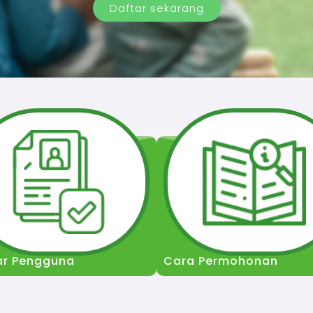
Daftar sekarang
ar Pengguna
Cara Permohonan