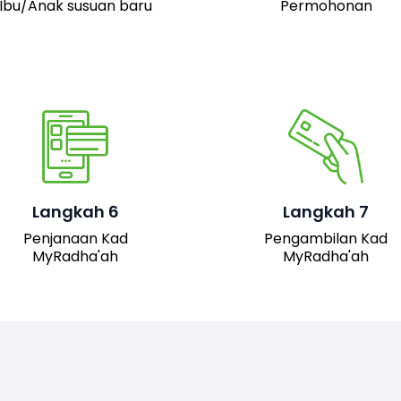
Ibu/Anak susuan baru
Permohonan
Pemohon boleh hadir 
pejabat JAIS untuk
mengambil kad fizika
Setelah permohonan
MyRadha’ah. Selain itu
luluskan, kad MyRadha’ah
pemohon juga boleh me
Langkah 6
Langkah 7
akan dijana.
turun versi digital kad me
Penjanaan Kad
Pengambilan Kad
sistem untuk
MyRadha'ah
MyRadha'ah
kemudahan akses.