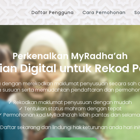
Daftar Pengguna
Cara Pemohonan
So
Perkenalkan MyRadha’ah
ian Digital untuk Rekod 
ara dengan merekodkan maklumat penyusuan secara sah
susuan serta memudahkan pendaftaran dan permohonan
✓ Rekodkan maklumat penyusuan dengan mudah
✓ Tentukan status mahram dengan tepat
✓ Permohonan kad MyRadha’ah lebih pantas dan selama
Daftar sekarang dan lindungi hak keturunan anda hari ini!