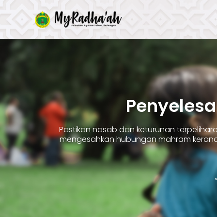
Skip
to
content
Penyelesa
Pastikan nasab dan keturunan terpelih
mengesahkan hubungan mahram kerana 