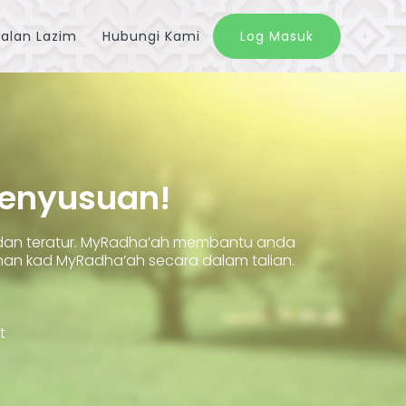
alan Lazim
Hubungi Kami
Log Masuk
Penyusuan!
 dan teratur. MyRadha’ah membantu anda
 kad MyRadha’ah secara dalam talian.
t