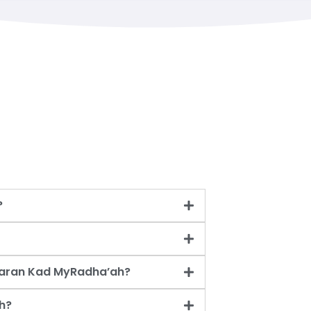
?
taran Kad MyRadha’ah?
h?