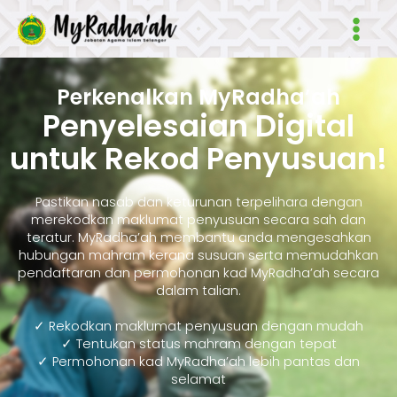
Skip
Main
to
Men
content
Perkenalkan MyRadha’ah
Penyelesaian Digital
untuk Rekod Penyusuan!
Pastikan nasab dan keturunan terpelihara dengan
merekodkan maklumat penyusuan secara sah dan
teratur. MyRadha’ah membantu anda mengesahkan
hubungan mahram kerana susuan serta memudahkan
pendaftaran dan permohonan kad MyRadha’ah secara
dalam talian.
✓ Rekodkan maklumat penyusuan dengan mudah
✓ Tentukan status mahram dengan tepat
✓ Permohonan kad MyRadha’ah lebih pantas dan
selamat