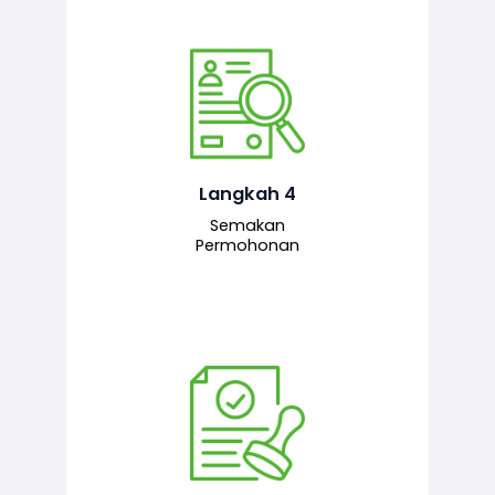
Pegawai penyemak menyemak
maklumat yang dikemukakan. Jika
semua maklumat adalah lengkap dan
tepat, permohonan akan dihantar
kepada pegawai pelulus untuk
Langkah 4
tindakan seterusnya.
Semakan
Permohonan
Pegawai pelulus menilai permohonan
dan memberi pengesahan serta
kelulusan akhir sekiranya semuanya