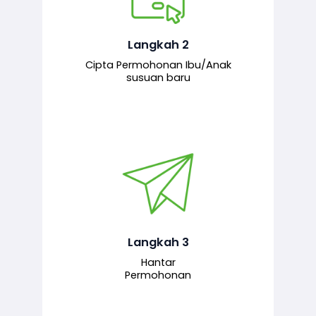
Pemohon mengisi borang
permohonan bagi pendaftaran
hubungan ibu atau anak susuan yang
baharu melalui sistem.
Langkah 2
Cipta Permohonan Ibu/Anak
susuan baru
Permohonan yang lengkap dihantar
untuk proses semakan dan
pengesahan oleh pegawai
bertanggungjawab.
Langkah 3
Hantar
Permohonan