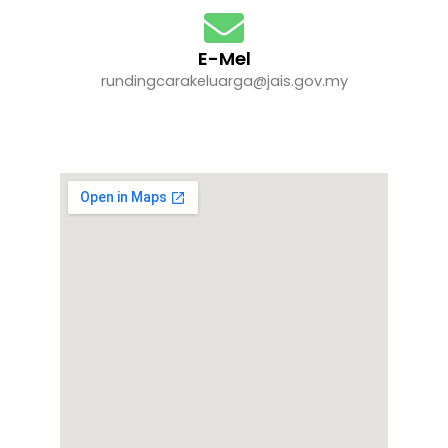
E-Mel
rundingcarakeluarga@jais.gov.my