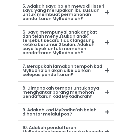
5. Adakah saya boleh mewakili isteri
saya yang merupakan ibu susuan
untuk membuat permohonan
pendaftaran MyRadha’ah?
6. Saya mempunyai anak angkat
dan telah menyusukan anak
tersebut secara tidak langsung
ketika berumur 2 bulan. Adakah
saya layak untuk memohon
pendaftaran MyRadha'ah?
7. Berapakah lamakah tempoh kad
MyRadha’ah akan dikeluarkan
selepas pendaftaran?
8. Dimanakah tempat untuk saya
menghantar borang memohon
pendaftaran kad MyRadha’ah?
9. Adakah kad MyRadha’ah boleh
dihantar melalui pos?
10. Adakah pendaftaran
MyRadha’ah hanya terbuka kepada