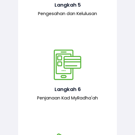
mematuhi syarat ditetapkan.
Langkah 5
Pengesahan dan Kelulusan
Setelah permohonan diluluskan, kad
MyRadha’ah akan dijana.
Langkah 6
Penjanaan Kad MyRadha'ah