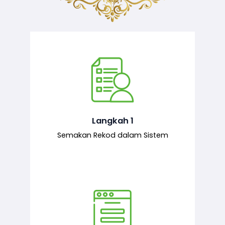
Semakan ke atas sejarah permohonan
yang pernah dibuat oleh pemohon,
iaitu maklumat terdahulu.
Langkah 1
Semakan Rekod dalam Sistem