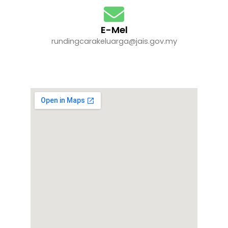
E-Mel
rundingcarakeluarga@jais.gov.my