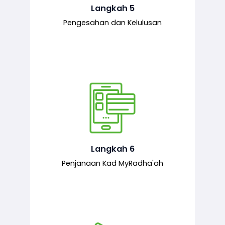
mematuhi syarat ditetapkan.
Langkah 5
Pengesahan dan Kelulusan
Setelah permohonan diluluskan, kad
MyRadha’ah akan dijana.
Langkah 6
Penjanaan Kad MyRadha'ah