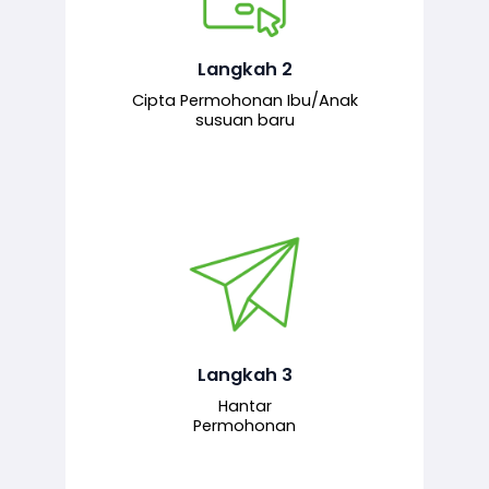
Pemohon mengisi borang
permohonan bagi pendaftaran
hubungan ibu atau anak susuan yang
baharu melalui sistem.
Langkah 2
Cipta Permohonan Ibu/Anak
susuan baru
Permohonan yang lengkap dihantar
untuk proses semakan dan
pengesahan oleh pegawai
bertanggungjawab.
Langkah 3
Hantar
Permohonan