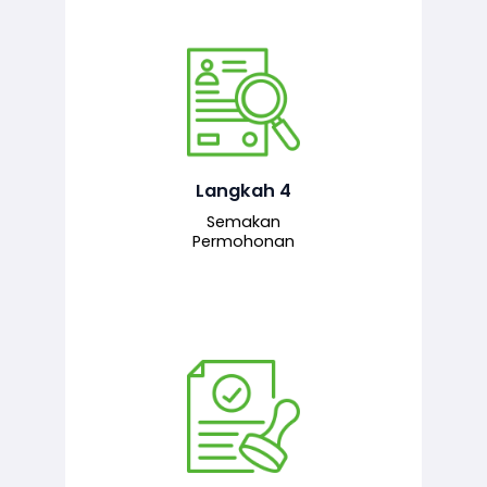
Pegawai penyemak menyemak
maklumat yang dikemukakan. Jika
semua maklumat adalah lengkap dan
tepat, permohonan akan dihantar
kepada pegawai pelulus untuk
Langkah 4
tindakan seterusnya.
Semakan
Permohonan
Pegawai pelulus menilai permohonan
dan memberi pengesahan serta
kelulusan akhir sekiranya semuanya