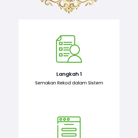
Semakan ke atas sejarah permohonan
yang pernah dibuat oleh pemohon,
iaitu maklumat terdahulu.
Langkah 1
Semakan Rekod dalam Sistem