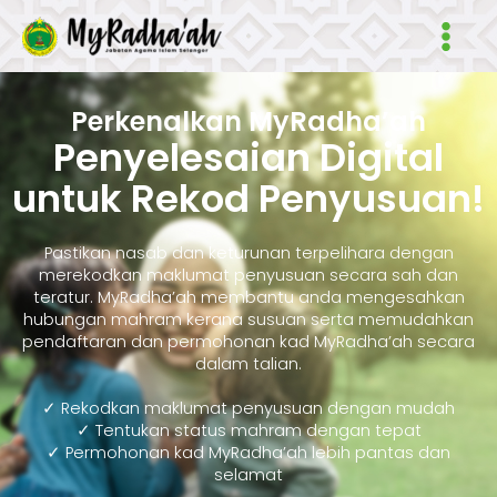
Skip
Main
to
Men
content
Perkenalkan MyRadha’ah
Penyelesaian Digital
untuk Rekod Penyusuan!
Pastikan nasab dan keturunan terpelihara dengan
merekodkan maklumat penyusuan secara sah dan
teratur. MyRadha’ah membantu anda mengesahkan
hubungan mahram kerana susuan serta memudahkan
pendaftaran dan permohonan kad MyRadha’ah secara
dalam talian.
✓ Rekodkan maklumat penyusuan dengan mudah
✓ Tentukan status mahram dengan tepat
✓ Permohonan kad MyRadha’ah lebih pantas dan
selamat