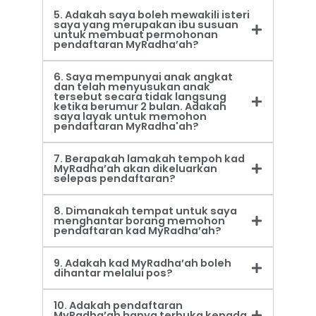
5. Adakah saya boleh mewakili isteri
saya yang merupakan ibu susuan
untuk membuat permohonan
pendaftaran MyRadha’ah?
6. Saya mempunyai anak angkat
dan telah menyusukan anak
tersebut secara tidak langsung
ketika berumur 2 bulan. Adakah
saya layak untuk memohon
pendaftaran MyRadha'ah?
7. Berapakah lamakah tempoh kad
MyRadha’ah akan dikeluarkan
selepas pendaftaran?
8. Dimanakah tempat untuk saya
menghantar borang memohon
pendaftaran kad MyRadha’ah?
9. Adakah kad MyRadha’ah boleh
dihantar melalui pos?
10. Adakah pendaftaran
MyRadha’ah hanya terbuka kepada