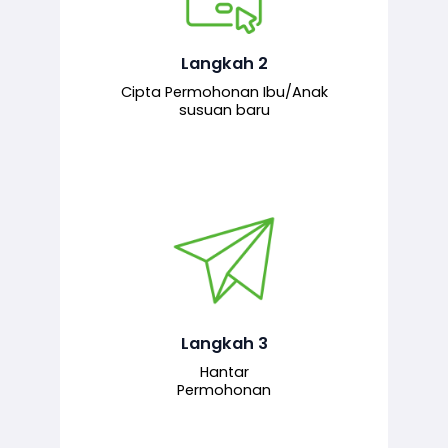
Pemohon mengisi borang
permohonan bagi pendaftaran
hubungan ibu atau anak susuan yang
baharu melalui sistem.
Langkah 2
Cipta Permohonan Ibu/Anak
susuan baru
Permohonan yang lengkap dihantar
untuk proses semakan dan
pengesahan oleh pegawai
bertanggungjawab.
Langkah 3
Hantar
Permohonan