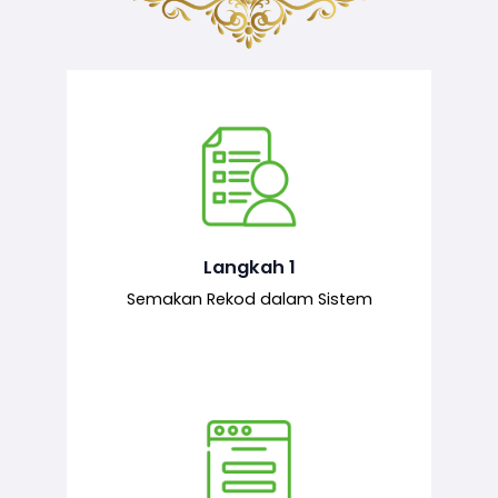
Semakan ke atas sejarah permohonan
yang pernah dibuat oleh pemohon,
iaitu maklumat terdahulu.
Langkah 1
Semakan Rekod dalam Sistem