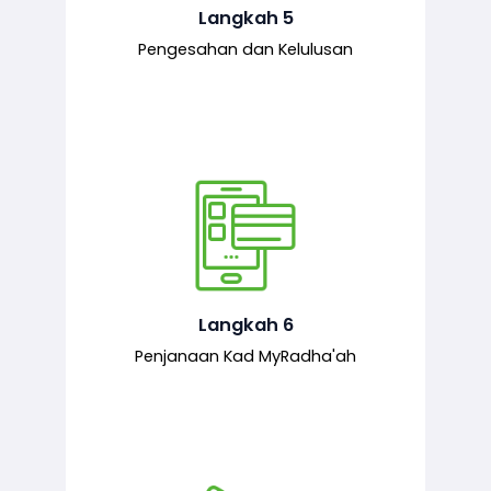
mematuhi syarat ditetapkan.
Langkah 5
Pengesahan dan Kelulusan
Setelah permohonan diluluskan, kad
MyRadha’ah akan dijana.
Langkah 6
Penjanaan Kad MyRadha'ah