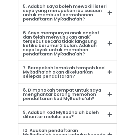
5. Adakah saya boleh mewakili isteri
saya yang merupakan ibu susuan
untuk membuat permohonan
pendaftaran MyRadha’ah?
6. Saya mempunyai anak angkat
dan telah menyusukan anak
tersebut secara tidak langsung
ketika berumur 2 bulan. Adakah
saya layak untuk memohon
pendaftaran MyRadha'ah?
7. Berapakah lamakah tempoh kad
MyRadha’ah akan dikeluarkan
selepas pendaftaran?
8. Dimanakah tempat untuk saya
menghantar borang memohon
pendaftaran kad MyRadha’ah?
9. Adakah kad MyRadha’ah boleh
dihantar melalui pos?
10. Adakah pendaftaran
MyRadha’ah hanya terbuka kepada