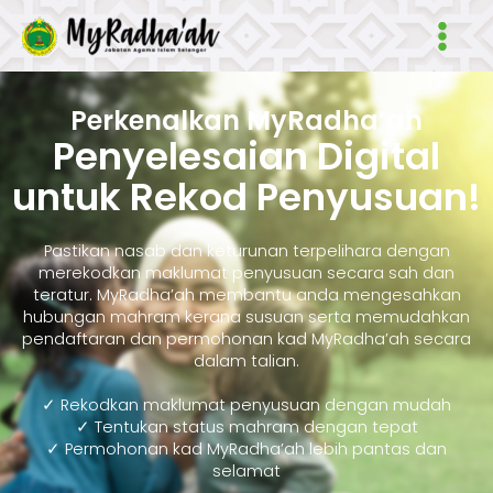
Skip
Main
to
Men
content
Perkenalkan MyRadha’ah
Penyelesaian Digital
untuk Rekod Penyusuan!
Pastikan nasab dan keturunan terpelihara dengan
merekodkan maklumat penyusuan secara sah dan
teratur. MyRadha’ah membantu anda mengesahkan
hubungan mahram kerana susuan serta memudahkan
pendaftaran dan permohonan kad MyRadha’ah secara
dalam talian.
✓ Rekodkan maklumat penyusuan dengan mudah
✓ Tentukan status mahram dengan tepat
✓ Permohonan kad MyRadha’ah lebih pantas dan
selamat