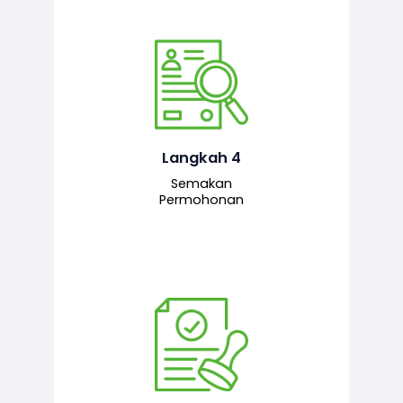
Pegawai penyemak menyemak
maklumat yang dikemukakan. Jika
semua maklumat adalah lengkap dan
tepat, permohonan akan dihantar
kepada pegawai pelulus untuk
Langkah 4
tindakan seterusnya.
Semakan
Permohonan
Pegawai pelulus menilai permohonan
dan memberi pengesahan serta
kelulusan akhir sekiranya semuanya