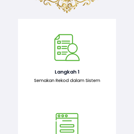
Semakan ke atas sejarah permohonan
yang pernah dibuat oleh pemohon,
iaitu maklumat terdahulu.
Langkah 1
Semakan Rekod dalam Sistem