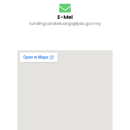
E-Mel
rundingcarakeluarga@jais.gov.my