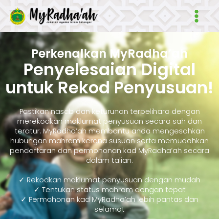
Skip
Main
to
Men
content
Perkenalkan MyRadha’ah
Penyelesaian Digital
untuk Rekod Penyusuan!
Pastikan nasab dan keturunan terpelihara dengan
merekodkan maklumat penyusuan secara sah dan
teratur. MyRadha’ah membantu anda mengesahkan
hubungan mahram kerana susuan serta memudahkan
pendaftaran dan permohonan kad MyRadha’ah secara
dalam talian.
✓ Rekodkan maklumat penyusuan dengan mudah
✓ Tentukan status mahram dengan tepat
✓ Permohonan kad MyRadha’ah lebih pantas dan
selamat