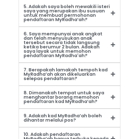
5. Adakah saya boleh mewakili isteri
saya yang merupakan ibu susuan
untuk membuat permohonan
pendaftaran MyRadha’ah?
6. Saya mempunyai anak angkat
dan telah menyusukan anak
tersebut secara tidak langsung
ketika berumur 2 bulan. Adakah
saya layak untuk memohon
pendaftaran MyRadha'ah?
7. Berapakah lamakah tempoh kad
MyRadha’ah akan dikeluarkan
selepas pendaftaran?
8. Dimanakah tempat untuk saya
menghantar borang memohon
pendaftaran kad MyRadha’ah?
9. Adakah kad MyRadha’ah boleh
dihantar melalui pos?
10. Adakah pendaftaran
MyRadha’ah hanya terbuka kepada