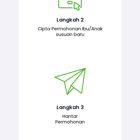
Pemohon mengisi borang
permohonan bagi pendaftaran
hubungan ibu atau anak susuan yang
baharu melalui sistem.
Langkah 2
Cipta Permohonan Ibu/Anak
susuan baru
Permohonan yang lengkap dihantar
untuk proses semakan dan
pengesahan oleh pegawai
bertanggungjawab.
Langkah 3
Hantar
Permohonan