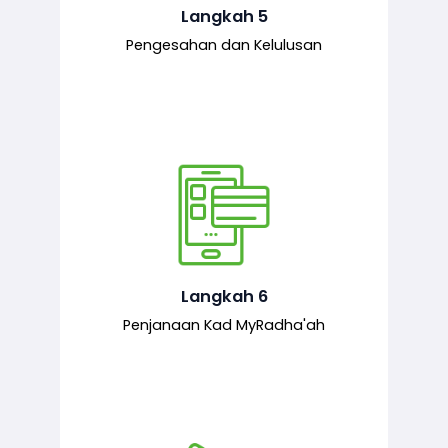
mematuhi syarat ditetapkan.
Langkah 5
Pengesahan dan Kelulusan
Setelah permohonan diluluskan, kad
MyRadha’ah akan dijana.
Langkah 6
Penjanaan Kad MyRadha'ah