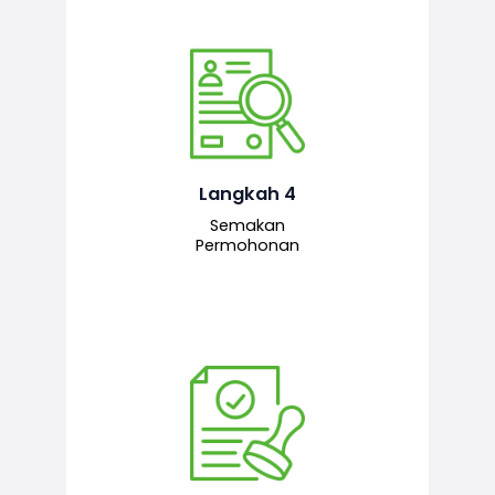
Pegawai penyemak menyemak
maklumat yang dikemukakan. Jika
semua maklumat adalah lengkap dan
tepat, permohonan akan dihantar
kepada pegawai pelulus untuk
Langkah 4
tindakan seterusnya.
Semakan
Permohonan
Pegawai pelulus menilai permohonan
dan memberi pengesahan serta
kelulusan akhir sekiranya semuanya