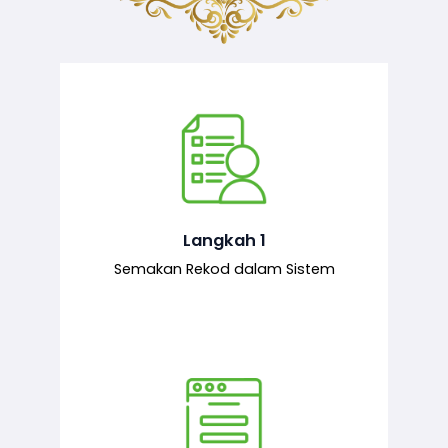
Semakan ke atas sejarah permohonan
yang pernah dibuat oleh pemohon,
iaitu maklumat terdahulu.
Langkah 1
Semakan Rekod dalam Sistem