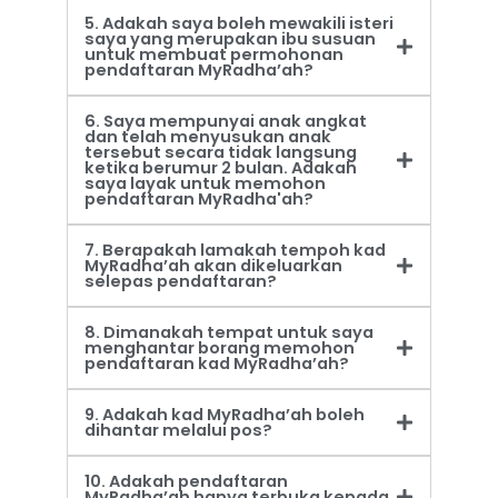
5. Adakah saya boleh mewakili isteri
saya yang merupakan ibu susuan
untuk membuat permohonan
pendaftaran MyRadha’ah?
6. Saya mempunyai anak angkat
dan telah menyusukan anak
tersebut secara tidak langsung
ketika berumur 2 bulan. Adakah
saya layak untuk memohon
pendaftaran MyRadha'ah?
7. Berapakah lamakah tempoh kad
MyRadha’ah akan dikeluarkan
selepas pendaftaran?
8. Dimanakah tempat untuk saya
menghantar borang memohon
pendaftaran kad MyRadha’ah?
9. Adakah kad MyRadha’ah boleh
dihantar melalui pos?
10. Adakah pendaftaran
MyRadha’ah hanya terbuka kepada