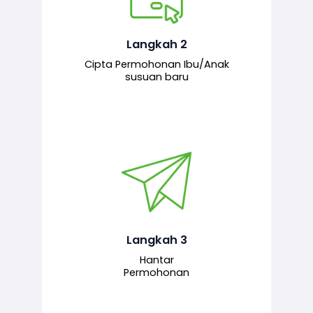
Pemohon mengisi borang
permohonan bagi pendaftaran
hubungan ibu atau anak susuan yang
baharu melalui sistem.
Langkah 2
Cipta Permohonan Ibu/Anak
susuan baru
Permohonan yang lengkap dihantar
untuk proses semakan dan
pengesahan oleh pegawai
bertanggungjawab.
Langkah 3
Hantar
Permohonan