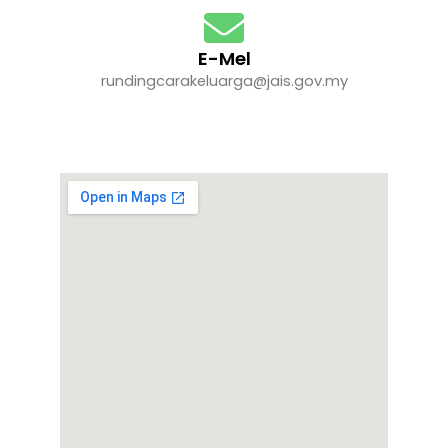
E-Mel
rundingcarakeluarga@jais.gov.my