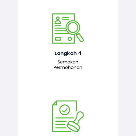
Pegawai penyemak menyemak
maklumat yang dikemukakan. Jika
semua maklumat adalah lengkap dan
tepat, permohonan akan dihantar
kepada pegawai pelulus untuk
Langkah 4
tindakan seterusnya.
Semakan
Permohonan
Pegawai pelulus menilai permohonan
dan memberi pengesahan serta
kelulusan akhir sekiranya semuanya