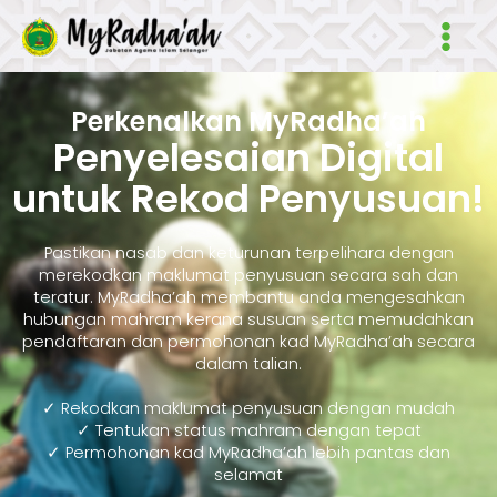
Skip
Main
to
Men
content
Perkenalkan MyRadha’ah
Penyelesaian Digital
untuk Rekod Penyusuan!
Pastikan nasab dan keturunan terpelihara dengan
merekodkan maklumat penyusuan secara sah dan
teratur. MyRadha’ah membantu anda mengesahkan
hubungan mahram kerana susuan serta memudahkan
pendaftaran dan permohonan kad MyRadha’ah secara
dalam talian.
✓ Rekodkan maklumat penyusuan dengan mudah
✓ Tentukan status mahram dengan tepat
✓ Permohonan kad MyRadha’ah lebih pantas dan
selamat