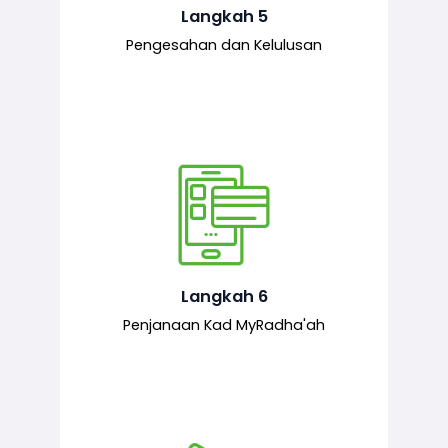
mematuhi syarat ditetapkan.
Langkah 5
Pengesahan dan Kelulusan
Setelah permohonan diluluskan, kad
MyRadha’ah akan dijana.
Langkah 6
Penjanaan Kad MyRadha'ah