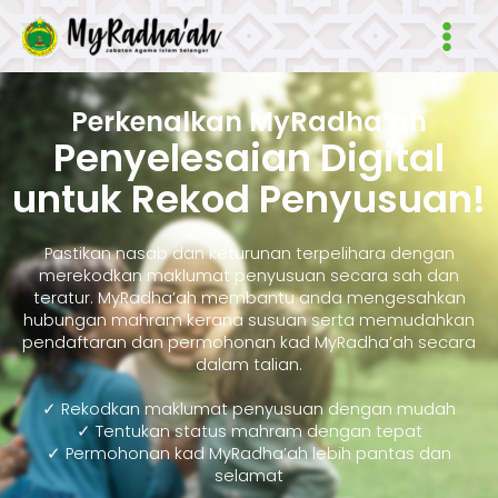
Skip
Main
to
Men
content
Perkenalkan MyRadha’ah
Penyelesaian Digital
untuk Rekod Penyusuan!
Pastikan nasab dan keturunan terpelihara dengan
merekodkan maklumat penyusuan secara sah dan
teratur. MyRadha’ah membantu anda mengesahkan
hubungan mahram kerana susuan serta memudahkan
pendaftaran dan permohonan kad MyRadha’ah secara
dalam talian.
✓ Rekodkan maklumat penyusuan dengan mudah
✓ Tentukan status mahram dengan tepat
✓ Permohonan kad MyRadha’ah lebih pantas dan
selamat