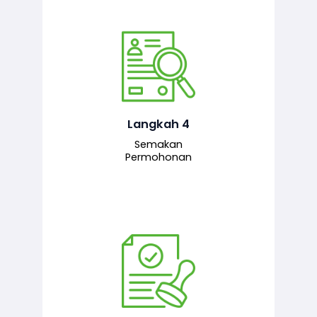
Pegawai penyemak menyemak
maklumat yang dikemukakan. Jika
semua maklumat adalah lengkap dan
tepat, permohonan akan dihantar
kepada pegawai pelulus untuk
Langkah 4
tindakan seterusnya.
Semakan
Permohonan
Pegawai pelulus menilai permohonan
dan memberi pengesahan serta
kelulusan akhir sekiranya semuanya