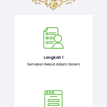
Semakan ke atas sejarah permohonan
yang pernah dibuat oleh pemohon,
iaitu maklumat terdahulu.
Langkah 1
Semakan Rekod dalam Sistem