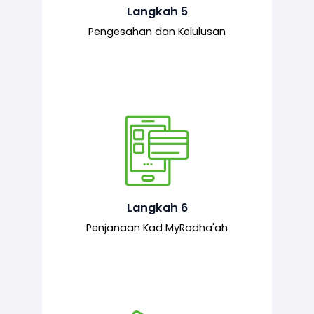
mematuhi syarat ditetapkan.
Langkah 5
Pengesahan dan Kelulusan
Setelah permohonan diluluskan, kad
MyRadha’ah akan dijana.
Langkah 6
Penjanaan Kad MyRadha'ah