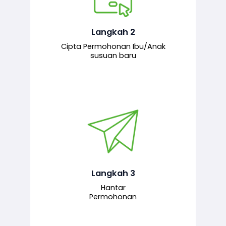
Pemohon mengisi borang
permohonan bagi pendaftaran
hubungan ibu atau anak susuan yang
baharu melalui sistem.
Langkah 2
Cipta Permohonan Ibu/Anak
susuan baru
Permohonan yang lengkap dihantar
untuk proses semakan dan
pengesahan oleh pegawai
bertanggungjawab.
Langkah 3
Hantar
Permohonan