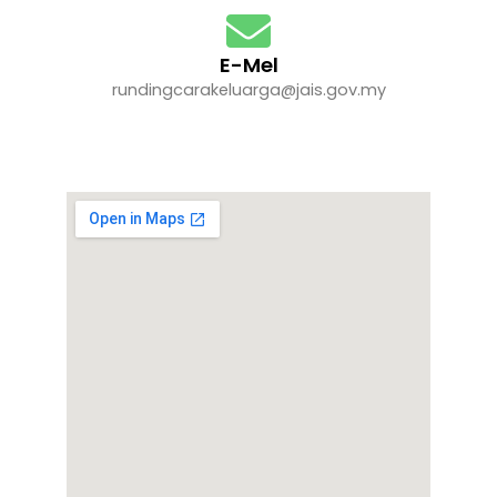
E-Mel
rundingcarakeluarga@jais.gov.my