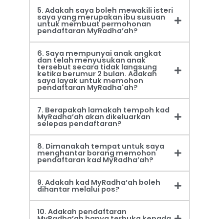
5. Adakah saya boleh mewakili isteri
saya yang merupakan ibu susuan
untuk membuat permohonan
pendaftaran MyRadha’ah?
6. Saya mempunyai anak angkat
dan telah menyusukan anak
tersebut secara tidak langsung
ketika berumur 2 bulan. Adakah
saya layak untuk memohon
pendaftaran MyRadha'ah?
7. Berapakah lamakah tempoh kad
MyRadha’ah akan dikeluarkan
selepas pendaftaran?
8. Dimanakah tempat untuk saya
menghantar borang memohon
pendaftaran kad MyRadha’ah?
9. Adakah kad MyRadha’ah boleh
dihantar melalui pos?
10. Adakah pendaftaran
MyRadha’ah hanya terbuka kepada