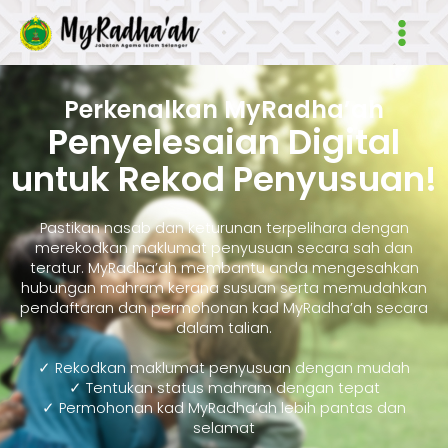
Skip
Main
to
Men
content
Perkenalkan MyRadha’ah
Penyelesaian Digital
untuk Rekod Penyusuan!
Pastikan nasab dan keturunan terpelihara dengan
merekodkan maklumat penyusuan secara sah dan
teratur. MyRadha’ah membantu anda mengesahkan
hubungan mahram kerana susuan serta memudahkan
pendaftaran dan permohonan kad MyRadha’ah secara
dalam talian.
✓ Rekodkan maklumat penyusuan dengan mudah
✓ Tentukan status mahram dengan tepat
✓ Permohonan kad MyRadha’ah lebih pantas dan
selamat