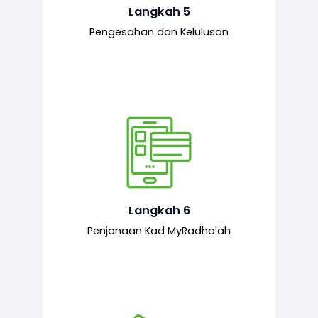
mematuhi syarat ditetapkan.
Langkah 5
Pengesahan dan Kelulusan
Setelah permohonan diluluskan, kad
MyRadha’ah akan dijana.
Langkah 6
Penjanaan Kad MyRadha'ah