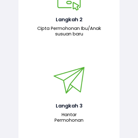
Pemohon mengisi borang
permohonan bagi pendaftaran
hubungan ibu atau anak susuan yang
baharu melalui sistem.
Langkah 2
Cipta Permohonan Ibu/Anak
susuan baru
Permohonan yang lengkap dihantar
untuk proses semakan dan
pengesahan oleh pegawai
bertanggungjawab.
Langkah 3
Hantar
Permohonan