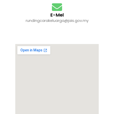
E-Mel
rundingcarakeluarga@jais.gov.my