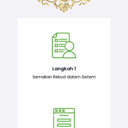
Semakan ke atas sejarah permohonan
yang pernah dibuat oleh pemohon,
iaitu maklumat terdahulu.
Langkah 1
Semakan Rekod dalam Sistem