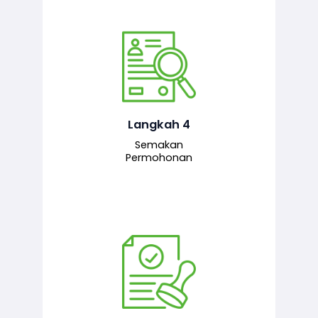
Pegawai penyemak menyemak
maklumat yang dikemukakan. Jika
semua maklumat adalah lengkap dan
tepat, permohonan akan dihantar
kepada pegawai pelulus untuk
Langkah 4
tindakan seterusnya.
Semakan
Permohonan
Pegawai pelulus menilai permohonan
dan memberi pengesahan serta
kelulusan akhir sekiranya semuanya