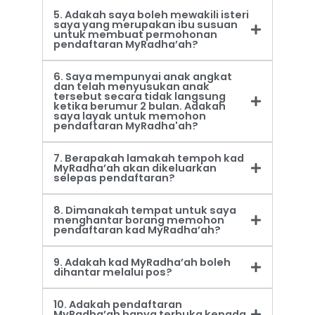
5. Adakah saya boleh mewakili isteri
saya yang merupakan ibu susuan
untuk membuat permohonan
pendaftaran MyRadha’ah?
6. Saya mempunyai anak angkat
dan telah menyusukan anak
tersebut secara tidak langsung
ketika berumur 2 bulan. Adakah
saya layak untuk memohon
pendaftaran MyRadha'ah?
7. Berapakah lamakah tempoh kad
MyRadha’ah akan dikeluarkan
selepas pendaftaran?
8. Dimanakah tempat untuk saya
menghantar borang memohon
pendaftaran kad MyRadha’ah?
9. Adakah kad MyRadha’ah boleh
dihantar melalui pos?
10. Adakah pendaftaran
MyRadha’ah hanya terbuka kepada