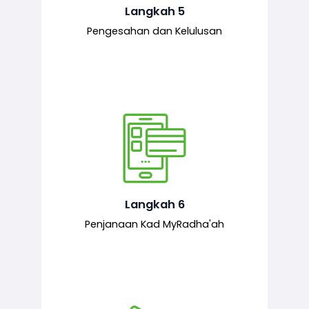
mematuhi syarat ditetapkan.
Langkah 5
Pengesahan dan Kelulusan
Setelah permohonan diluluskan, kad
MyRadha’ah akan dijana.
Langkah 6
Penjanaan Kad MyRadha'ah