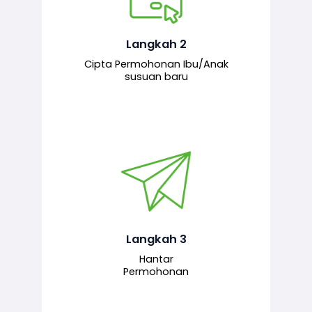
Pemohon mengisi borang
permohonan bagi pendaftaran
hubungan ibu atau anak susuan yang
baharu melalui sistem.
Langkah 2
Cipta Permohonan Ibu/Anak
susuan baru
Permohonan yang lengkap dihantar
untuk proses semakan dan
pengesahan oleh pegawai
bertanggungjawab.
Langkah 3
Hantar
Permohonan