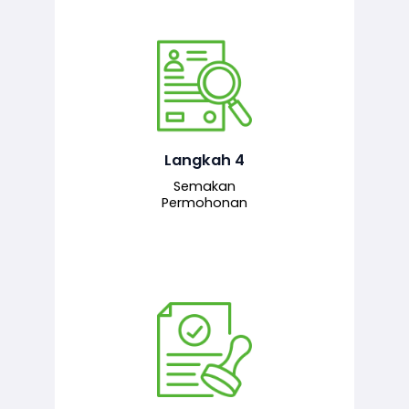
Pegawai penyemak menyemak
maklumat yang dikemukakan. Jika
semua maklumat adalah lengkap dan
tepat, permohonan akan dihantar
kepada pegawai pelulus untuk
Langkah 4
tindakan seterusnya.
Semakan
Permohonan
Pegawai pelulus menilai permohonan
dan memberi pengesahan serta
kelulusan akhir sekiranya semuanya