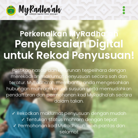
Skip
Main
to
Men
content
Perkenalkan MyRadha’ah
Penyelesaian Digital
untuk Rekod Penyusuan!
Pastikan nasab dan keturunan terpelihara dengan
merekodkan maklumat penyusuan secara sah dan
teratur. MyRadha’ah membantu anda mengesahkan
hubungan mahram kerana susuan serta memudahkan
pendaftaran dan permohonan kad MyRadha’ah secara
dalam talian.
✓ Rekodkan maklumat penyusuan dengan mudah
✓ Tentukan status mahram dengan tepat
✓ Permohonan kad MyRadha’ah lebih pantas dan
selamat