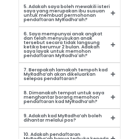
5. Adakah saya boleh mewakili isteri
saya yang merupakan ibu susuan
untuk membuat permohonan
pendaftaran MyRadha’ah?
6. Saya mempunyai anak angkat
dan telah menyusukan anak
tersebut secara tidak langsung
ketika berumur 2 bulan. Adakah
saya layak untuk memohon
pendaftaran MyRadha'ah?
7. Berapakah lamakah tempoh kad
MyRadha’ah akan dikeluarkan
selepas pendaftaran?
8. Dimanakah tempat untuk saya
menghantar borang memohon
pendaftaran kad MyRadha’ah?
9. Adakah kad MyRadha’ah boleh
dihantar melalui pos?
10. Adakah pendaftaran
MyRadha’ah hanya terbuka kepada