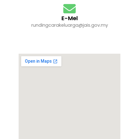
E-Mel
rundingcarakeluarga@jais.gov.my