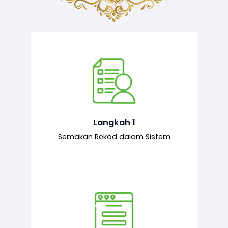
Semakan ke atas sejarah permohonan
yang pernah dibuat oleh pemohon,
iaitu maklumat terdahulu.
Langkah 1
Semakan Rekod dalam Sistem