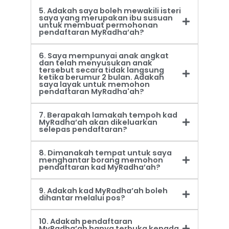
5. Adakah saya boleh mewakili isteri
saya yang merupakan ibu susuan
untuk membuat permohonan
pendaftaran MyRadha’ah?
6. Saya mempunyai anak angkat
dan telah menyusukan anak
tersebut secara tidak langsung
ketika berumur 2 bulan. Adakah
saya layak untuk memohon
pendaftaran MyRadha'ah?
7. Berapakah lamakah tempoh kad
MyRadha’ah akan dikeluarkan
selepas pendaftaran?
8. Dimanakah tempat untuk saya
menghantar borang memohon
pendaftaran kad MyRadha’ah?
9. Adakah kad MyRadha’ah boleh
dihantar melalui pos?
10. Adakah pendaftaran
MyRadha’ah hanya terbuka kepada