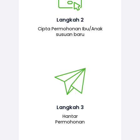
Pemohon mengisi borang
permohonan bagi pendaftaran
hubungan ibu atau anak susuan yang
baharu melalui sistem.
Langkah 2
Cipta Permohonan Ibu/Anak
susuan baru
Permohonan yang lengkap dihantar
untuk proses semakan dan
pengesahan oleh pegawai
bertanggungjawab.
Langkah 3
Hantar
Permohonan