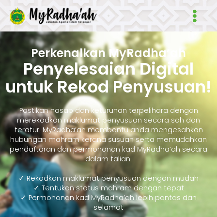
Skip
Main
to
Men
content
Perkenalkan MyRadha’ah
Penyelesaian Digital
untuk Rekod Penyusuan!
Pastikan nasab dan keturunan terpelihara dengan
merekodkan maklumat penyusuan secara sah dan
teratur. MyRadha’ah membantu anda mengesahkan
hubungan mahram kerana susuan serta memudahkan
pendaftaran dan permohonan kad MyRadha’ah secara
dalam talian.
✓ Rekodkan maklumat penyusuan dengan mudah
✓ Tentukan status mahram dengan tepat
✓ Permohonan kad MyRadha’ah lebih pantas dan
selamat