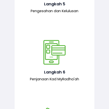
mematuhi syarat ditetapkan.
Langkah 5
Pengesahan dan Kelulusan
Setelah permohonan diluluskan, kad
MyRadha’ah akan dijana.
Langkah 6
Penjanaan Kad MyRadha'ah