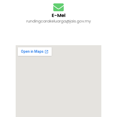
E-Mel
rundingcarakeluarga@jais.gov.my