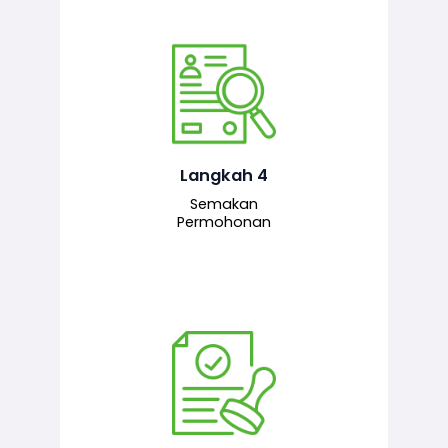
Pegawai penyemak menyemak
maklumat yang dikemukakan. Jika
semua maklumat adalah lengkap dan
tepat, permohonan akan dihantar
kepada pegawai pelulus untuk
Langkah 4
tindakan seterusnya.
Semakan
Permohonan
Pegawai pelulus menilai permohonan
dan memberi pengesahan serta
kelulusan akhir sekiranya semuanya