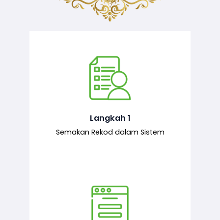
Semakan ke atas sejarah permohonan
yang pernah dibuat oleh pemohon,
iaitu maklumat terdahulu.
Langkah 1
Semakan Rekod dalam Sistem