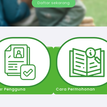
Daftar sekarang
ar Pengguna
Cara Permohonan