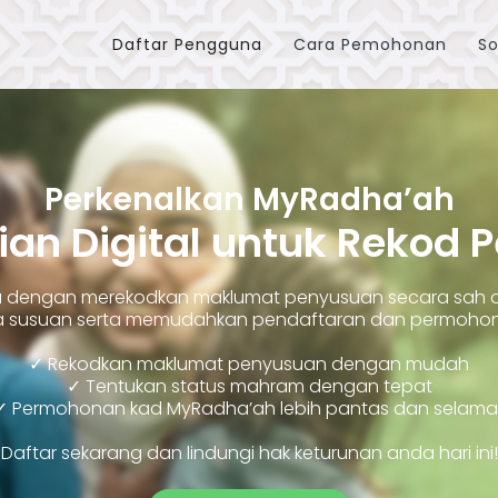
Daftar Pengguna
Cara Pemohonan
So
Perkenalkan MyRadha’ah
ian Digital untuk Rekod 
ara dengan merekodkan maklumat penyusuan secara sah
susuan serta memudahkan pendaftaran dan permohonan
✓ Rekodkan maklumat penyusuan dengan mudah
✓ Tentukan status mahram dengan tepat
✓ Permohonan kad MyRadha’ah lebih pantas dan selama
Daftar sekarang dan lindungi hak keturunan anda hari ini!