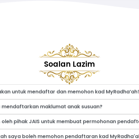
Soalan Lazim
nakan untuk mendaftar dan memohon kad MyRadha’ah
a mendaftarkan maklumat anak susuan?
an oleh pihak JAIS untuk membuat permohonan pendaf
akah saya boleh memohon pendaftaran kad MyRadha'a