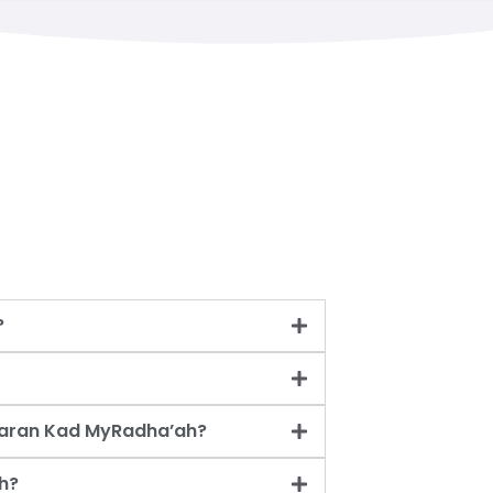
?
taran Kad MyRadha’ah?
h?