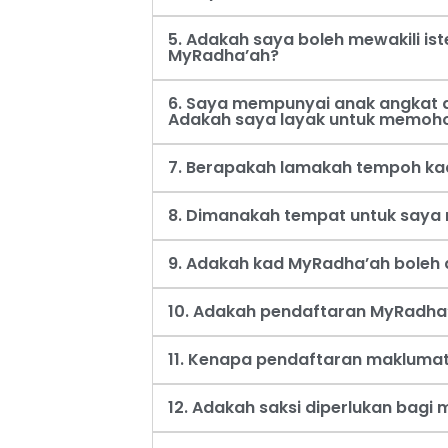
5. Adakah saya boleh mewakili i
MyRadha’ah?
6. Saya mempunyai anak angkat d
Adakah saya layak untuk memoh
7. Berapakah lamakah tempoh ka
8. Dimanakah tempat untuk say
9. Adakah kad MyRadha’ah boleh d
10. Adakah pendaftaran MyRadha’
11. Kenapa pendaftaran maklumat
12. Adakah saksi diperlukan bag