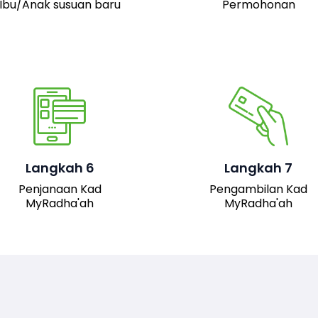
Ibu/Anak susuan baru
Permohonan
Pemohon boleh hadir 
pejabat JAIS untuk
mengambil kad fizika
Setelah permohonan
MyRadha’ah. Selain itu
luluskan, kad MyRadha’ah
pemohon juga boleh me
Langkah 6
Langkah 7
akan dijana.
turun versi digital kad me
Penjanaan Kad
Pengambilan Kad
sistem untuk
MyRadha'ah
MyRadha'ah
kemudahan akses.