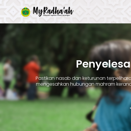
Skip
to
content
Penyelesa
Pastikan nasab dan keturunan terpelih
mengesahkan hubungan mahram kerana 