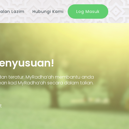
alan Lazim
Hubungi Kami
Log Masuk
Penyusuan!
 dan teratur. MyRadha’ah membantu anda
 kad MyRadha’ah secara dalam talian.
t