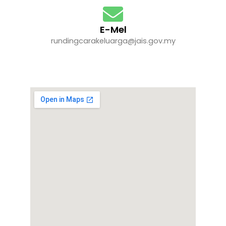
E-Mel
rundingcarakeluarga@jais.gov.my