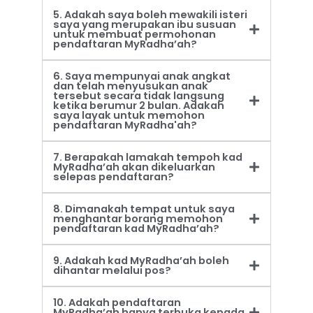
5. Adakah saya boleh mewakili isteri
saya yang merupakan ibu susuan
untuk membuat permohonan
pendaftaran MyRadha’ah?
6. Saya mempunyai anak angkat
dan telah menyusukan anak
tersebut secara tidak langsung
ketika berumur 2 bulan. Adakah
saya layak untuk memohon
pendaftaran MyRadha'ah?
7. Berapakah lamakah tempoh kad
MyRadha’ah akan dikeluarkan
selepas pendaftaran?
8. Dimanakah tempat untuk saya
menghantar borang memohon
pendaftaran kad MyRadha’ah?
9. Adakah kad MyRadha’ah boleh
dihantar melalui pos?
10. Adakah pendaftaran
MyRadha’ah hanya terbuka kepada