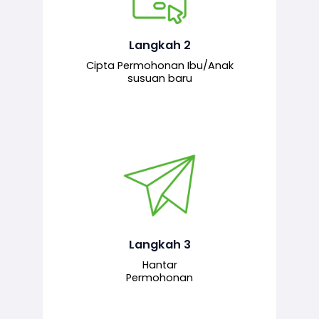
Pemohon mengisi borang
permohonan bagi pendaftaran
hubungan ibu atau anak susuan yang
baharu melalui sistem.
Langkah 2
Cipta Permohonan Ibu/Anak
susuan baru
Permohonan yang lengkap dihantar
untuk proses semakan dan
pengesahan oleh pegawai
bertanggungjawab.
Langkah 3
Hantar
Permohonan