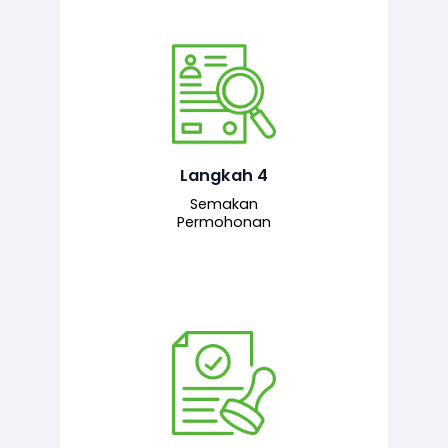
Pegawai penyemak menyemak
maklumat yang dikemukakan. Jika
semua maklumat adalah lengkap dan
tepat, permohonan akan dihantar
kepada pegawai pelulus untuk
Langkah 4
tindakan seterusnya.
Semakan
Permohonan
Pegawai pelulus menilai permohonan
dan memberi pengesahan serta
kelulusan akhir sekiranya semuanya