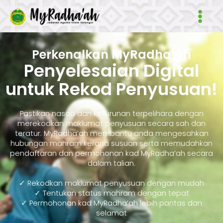
Skip
Main
to
Men
content
Perkenalkan MyRadha’ah
Penyelesaian Digital
untuk Rekod Penyusuan!
Pastikan nasab dan keturunan terpelihara dengan
merekodkan maklumat penyusuan secara sah dan
teratur. MyRadha’ah membantu anda mengesahkan
hubungan mahram kerana susuan serta memudahkan
pendaftaran dan permohonan kad MyRadha’ah secara
dalam talian.
✓ Rekodkan maklumat penyusuan dengan mudah
✓ Tentukan status mahram dengan tepat
✓ Permohonan kad MyRadha’ah lebih pantas dan
selamat