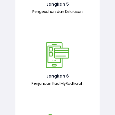
mematuhi syarat ditetapkan.
Langkah 5
Pengesahan dan Kelulusan
Setelah permohonan diluluskan, kad
MyRadha’ah akan dijana.
Langkah 6
Penjanaan Kad MyRadha'ah