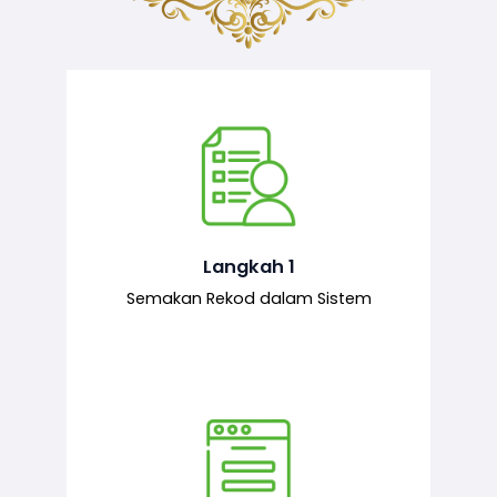
Semakan ke atas sejarah permohonan
yang pernah dibuat oleh pemohon,
iaitu maklumat terdahulu.
Langkah 1
Semakan Rekod dalam Sistem