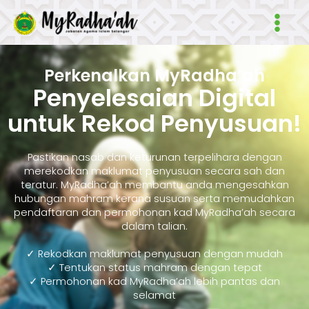
Skip
Main
to
Men
content
Perkenalkan MyRadha’ah
Penyelesaian Digital
untuk Rekod Penyusuan!
Pastikan nasab dan keturunan terpelihara dengan
merekodkan maklumat penyusuan secara sah dan
teratur. MyRadha’ah membantu anda mengesahkan
hubungan mahram kerana susuan serta memudahkan
pendaftaran dan permohonan kad MyRadha’ah secara
dalam talian.
✓ Rekodkan maklumat penyusuan dengan mudah
✓ Tentukan status mahram dengan tepat
✓ Permohonan kad MyRadha’ah lebih pantas dan
selamat