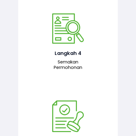
Pegawai penyemak menyemak
maklumat yang dikemukakan. Jika
semua maklumat adalah lengkap dan
tepat, permohonan akan dihantar
kepada pegawai pelulus untuk
Langkah 4
tindakan seterusnya.
Semakan
Permohonan
Pegawai pelulus menilai permohonan
dan memberi pengesahan serta
kelulusan akhir sekiranya semuanya