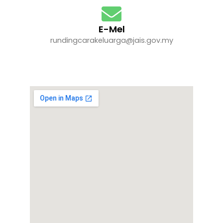
E-Mel
rundingcarakeluarga@jais.gov.my