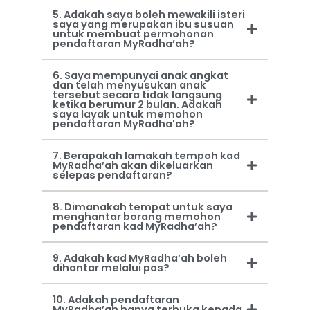
5. Adakah saya boleh mewakili isteri
saya yang merupakan ibu susuan
untuk membuat permohonan
pendaftaran MyRadha’ah?
6. Saya mempunyai anak angkat
dan telah menyusukan anak
tersebut secara tidak langsung
ketika berumur 2 bulan. Adakah
saya layak untuk memohon
pendaftaran MyRadha'ah?
7. Berapakah lamakah tempoh kad
MyRadha’ah akan dikeluarkan
selepas pendaftaran?
8. Dimanakah tempat untuk saya
menghantar borang memohon
pendaftaran kad MyRadha’ah?
9. Adakah kad MyRadha’ah boleh
dihantar melalui pos?
10. Adakah pendaftaran
MyRadha’ah hanya terbuka kepada