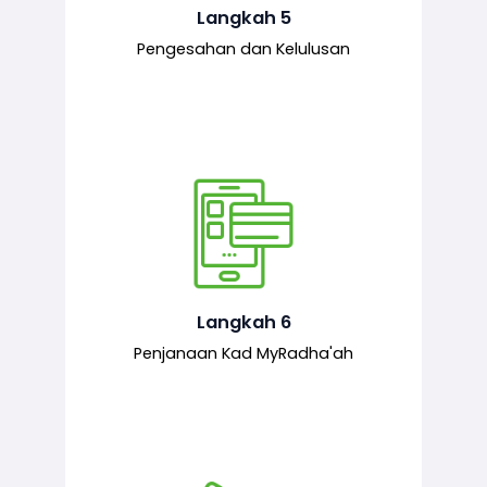
mematuhi syarat ditetapkan.
Langkah 5
Pengesahan dan Kelulusan
Setelah permohonan diluluskan, kad
MyRadha’ah akan dijana.
Langkah 6
Penjanaan Kad MyRadha'ah