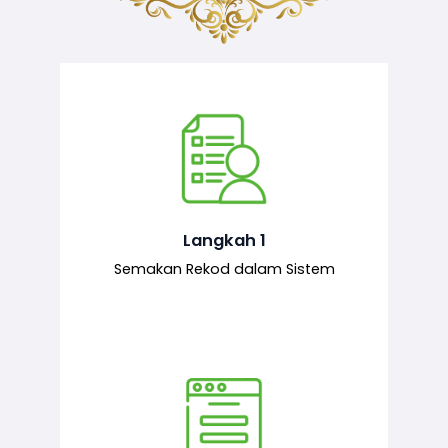
Semakan ke atas sejarah permohonan
yang pernah dibuat oleh pemohon,
iaitu maklumat terdahulu.
Langkah 1
Semakan Rekod dalam Sistem