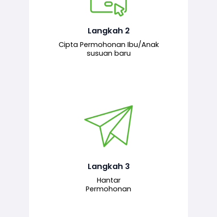
Pemohon mengisi borang
permohonan bagi pendaftaran
hubungan ibu atau anak susuan yang
baharu melalui sistem.
Langkah 2
Cipta Permohonan Ibu/Anak
susuan baru
Permohonan yang lengkap dihantar
untuk proses semakan dan
pengesahan oleh pegawai
bertanggungjawab.
Langkah 3
Hantar
Permohonan