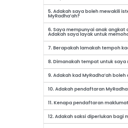
5. Adakah saya boleh mewakili i
MyRadha’ah?
6. Saya mempunyai anak angkat d
Adakah saya layak untuk memoh
7. Berapakah lamakah tempoh ka
8. Dimanakah tempat untuk say
9. Adakah kad MyRadha’ah boleh d
10. Adakah pendaftaran MyRadha’
11. Kenapa pendaftaran maklumat
12. Adakah saksi diperlukan bag