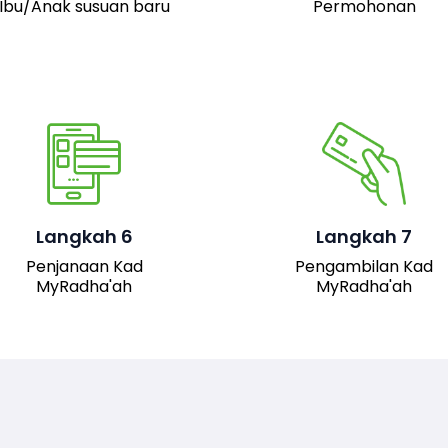
Ibu/Anak susuan baru
Permohonan
Pemohon boleh hadir 
pejabat JAIS untuk
mengambil kad fizika
Setelah permohonan
MyRadha’ah. Selain itu
luluskan, kad MyRadha’ah
pemohon juga boleh me
Langkah 6
Langkah 7
akan dijana.
turun versi digital kad me
Penjanaan Kad
Pengambilan Kad
sistem untuk
MyRadha'ah
MyRadha'ah
kemudahan akses.