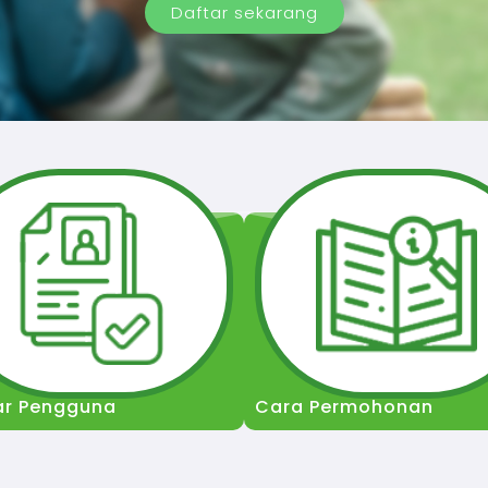
Daftar sekarang
ar Pengguna
Cara Permohonan