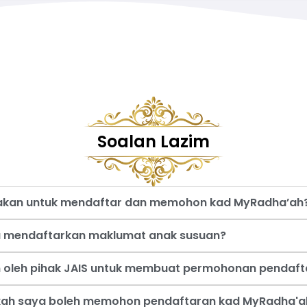
Soalan Lazim
nakan untuk mendaftar dan memohon kad MyRadha’ah
a mendaftarkan maklumat anak susuan?
an oleh pihak JAIS untuk membuat permohonan pendaf
akah saya boleh memohon pendaftaran kad MyRadha'a