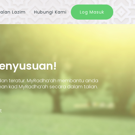
alan Lazim
Hubungi Kami
Log Masuk
Penyusuan!
 dan teratur. MyRadha’ah membantu anda
 kad MyRadha’ah secara dalam talian.
t