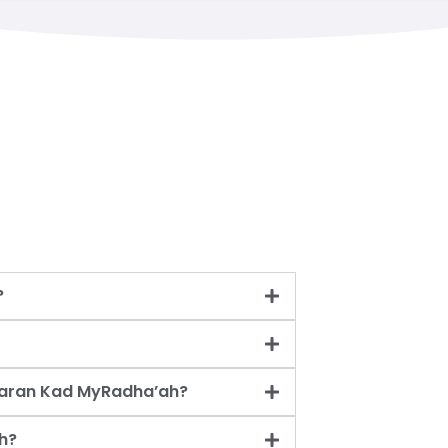
?
taran Kad MyRadha’ah?
h?