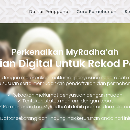
Daftar Pengguna
Cara Pemohonan
So
Perkenalkan MyRadha’ah
ian Digital untuk Rekod 
ara dengan merekodkan maklumat penyusuan secara sah
susuan serta memudahkan pendaftaran dan permohonan
✓ Rekodkan maklumat penyusuan dengan mudah
✓ Tentukan status mahram dengan tepat
✓ Permohonan kad MyRadha’ah lebih pantas dan selama
Daftar sekarang dan lindungi hak keturunan anda hari ini!