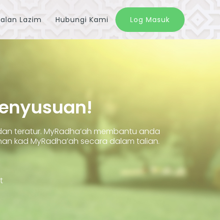
alan Lazim
Hubungi Kami
Log Masuk
Penyusuan!
 dan teratur. MyRadha’ah membantu anda
 kad MyRadha’ah secara dalam talian.
t