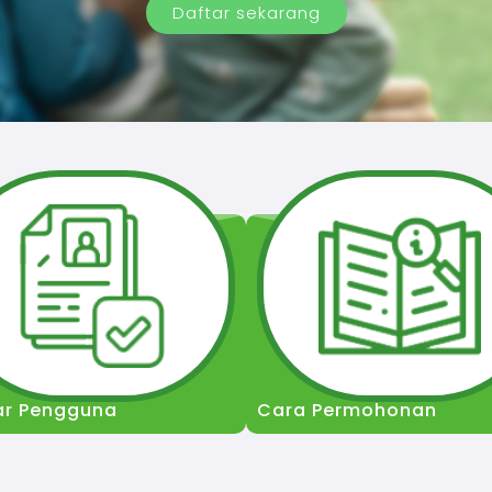
Daftar sekarang
ar Pengguna
Cara Permohonan