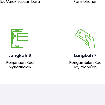
Ibu/Anak susuan baru
Permohonan
Pemohon boleh hadir 
pejabat JAIS untuk
mengambil kad fizika
Setelah permohonan
MyRadha’ah. Selain itu
luluskan, kad MyRadha’ah
pemohon juga boleh me
Langkah 6
Langkah 7
akan dijana.
turun versi digital kad me
Penjanaan Kad
Pengambilan Kad
sistem untuk
MyRadha'ah
MyRadha'ah
kemudahan akses.