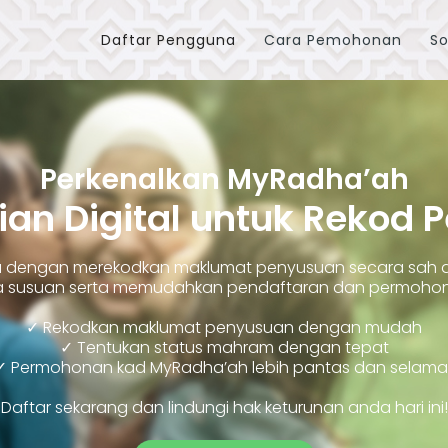
Daftar Pengguna
Cara Pemohonan
So
Perkenalkan MyRadha’ah
ian Digital untuk Rekod 
ara dengan merekodkan maklumat penyusuan secara sah
susuan serta memudahkan pendaftaran dan permohonan
✓ Rekodkan maklumat penyusuan dengan mudah
✓ Tentukan status mahram dengan tepat
✓ Permohonan kad MyRadha’ah lebih pantas dan selama
Daftar sekarang dan lindungi hak keturunan anda hari ini!