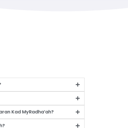
?
taran Kad MyRadha’ah?
h?