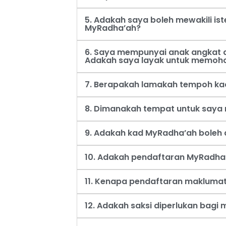
5. Adakah saya boleh mewakili i
MyRadha’ah?
6. Saya mempunyai anak angkat d
Adakah saya layak untuk memoh
7. Berapakah lamakah tempoh ka
8. Dimanakah tempat untuk say
9. Adakah kad MyRadha’ah boleh d
10. Adakah pendaftaran MyRadha’
11. Kenapa pendaftaran maklumat
12. Adakah saksi diperlukan bag