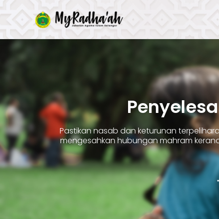
Skip
to
content
Penyelesa
Pastikan nasab dan keturunan terpelih
mengesahkan hubungan mahram kerana 