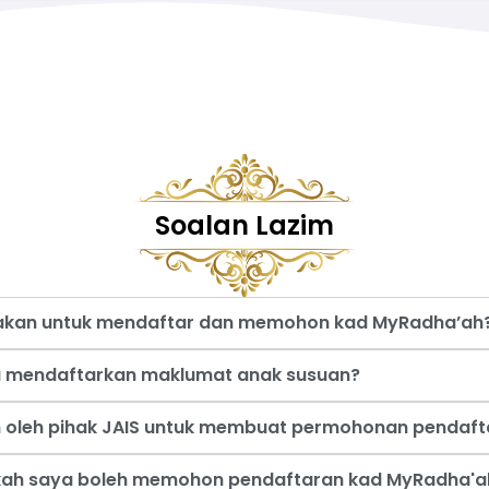
Soalan Lazim
nakan untuk mendaftar dan memohon kad MyRadha’ah
a mendaftarkan maklumat anak susuan?
an oleh pihak JAIS untuk membuat permohonan pendaf
akah saya boleh memohon pendaftaran kad MyRadha'a