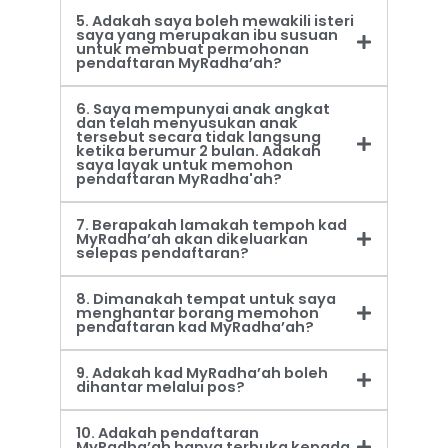
5. Adakah saya boleh mewakili isteri
saya yang merupakan ibu susuan
untuk membuat permohonan
pendaftaran MyRadha’ah?
6. Saya mempunyai anak angkat
dan telah menyusukan anak
tersebut secara tidak langsung
ketika berumur 2 bulan. Adakah
saya layak untuk memohon
pendaftaran MyRadha'ah?
7. Berapakah lamakah tempoh kad
MyRadha’ah akan dikeluarkan
selepas pendaftaran?
8. Dimanakah tempat untuk saya
menghantar borang memohon
pendaftaran kad MyRadha’ah?
9. Adakah kad MyRadha’ah boleh
dihantar melalui pos?
10. Adakah pendaftaran
MyRadha’ah hanya terbuka kepada