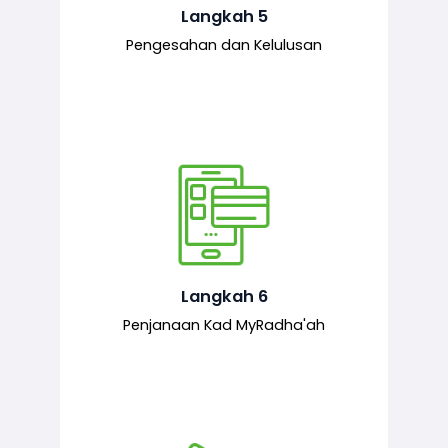
mematuhi syarat ditetapkan.
Langkah 5
Pengesahan dan Kelulusan
Setelah permohonan diluluskan, kad
MyRadha’ah akan dijana.
Langkah 6
Penjanaan Kad MyRadha'ah