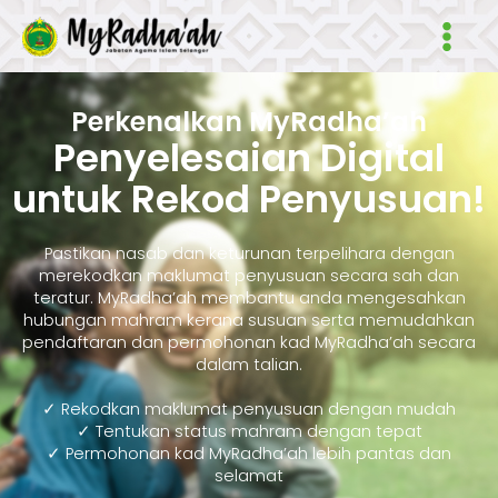
Skip
Main
to
Men
content
Perkenalkan MyRadha’ah
Penyelesaian Digital
untuk Rekod Penyusuan!
Pastikan nasab dan keturunan terpelihara dengan
merekodkan maklumat penyusuan secara sah dan
teratur. MyRadha’ah membantu anda mengesahkan
hubungan mahram kerana susuan serta memudahkan
pendaftaran dan permohonan kad MyRadha’ah secara
dalam talian.
✓ Rekodkan maklumat penyusuan dengan mudah
✓ Tentukan status mahram dengan tepat
✓ Permohonan kad MyRadha’ah lebih pantas dan
selamat