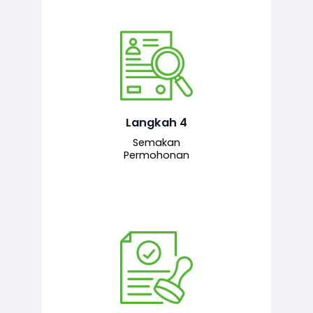
Pegawai penyemak menyemak
maklumat yang dikemukakan. Jika
semua maklumat adalah lengkap dan
tepat, permohonan akan dihantar
kepada pegawai pelulus untuk
Langkah 4
tindakan seterusnya.
Semakan
Permohonan
Pegawai pelulus menilai permohonan
dan memberi pengesahan serta
kelulusan akhir sekiranya semuanya