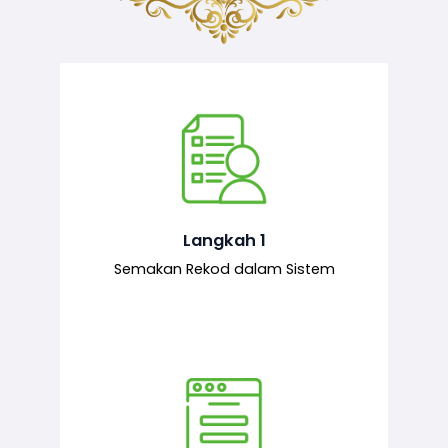
Semakan ke atas sejarah permohonan
yang pernah dibuat oleh pemohon,
iaitu maklumat terdahulu.
Langkah 1
Semakan Rekod dalam Sistem