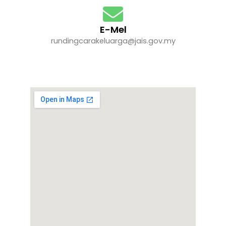
E-Mel
rundingcarakeluarga@jais.gov.my