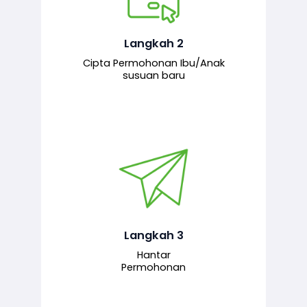
Pemohon mengisi borang
permohonan bagi pendaftaran
hubungan ibu atau anak susuan yang
baharu melalui sistem.
Langkah 2
Cipta Permohonan Ibu/Anak
susuan baru
Permohonan yang lengkap dihantar
untuk proses semakan dan
pengesahan oleh pegawai
bertanggungjawab.
Langkah 3
Hantar
Permohonan