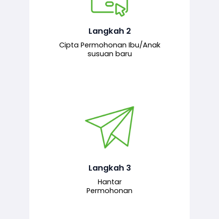
Pemohon mengisi borang
permohonan bagi pendaftaran
hubungan ibu atau anak susuan yang
baharu melalui sistem.
Langkah 2
Cipta Permohonan Ibu/Anak
susuan baru
Permohonan yang lengkap dihantar
untuk proses semakan dan
pengesahan oleh pegawai
bertanggungjawab.
Langkah 3
Hantar
Permohonan