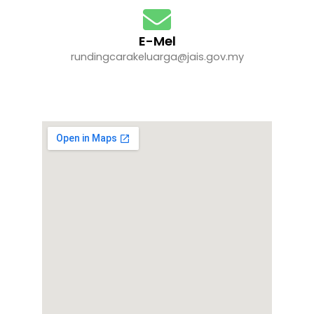
E-Mel
rundingcarakeluarga@jais.gov.my