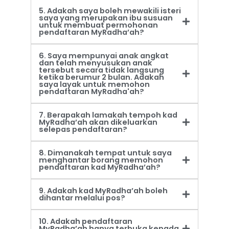
5. Adakah saya boleh mewakili isteri
saya yang merupakan ibu susuan
untuk membuat permohonan
pendaftaran MyRadha’ah?
6. Saya mempunyai anak angkat
dan telah menyusukan anak
tersebut secara tidak langsung
ketika berumur 2 bulan. Adakah
saya layak untuk memohon
pendaftaran MyRadha'ah?
7. Berapakah lamakah tempoh kad
MyRadha’ah akan dikeluarkan
selepas pendaftaran?
8. Dimanakah tempat untuk saya
menghantar borang memohon
pendaftaran kad MyRadha’ah?
9. Adakah kad MyRadha’ah boleh
dihantar melalui pos?
10. Adakah pendaftaran
MyRadha’ah hanya terbuka kepada