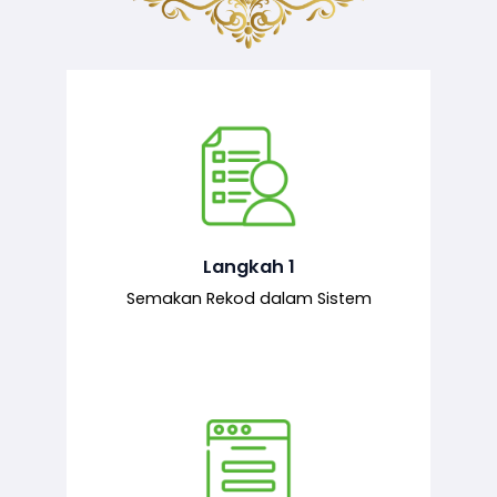
Semakan ke atas sejarah permohonan
yang pernah dibuat oleh pemohon,
iaitu maklumat terdahulu.
Langkah 1
Semakan Rekod dalam Sistem