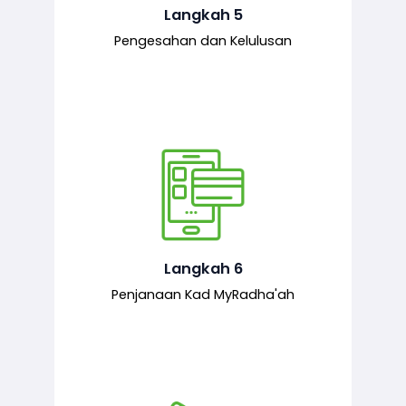
mematuhi syarat ditetapkan.
Langkah 5
Pengesahan dan Kelulusan
Setelah permohonan diluluskan, kad
MyRadha’ah akan dijana.
Langkah 6
Penjanaan Kad MyRadha'ah