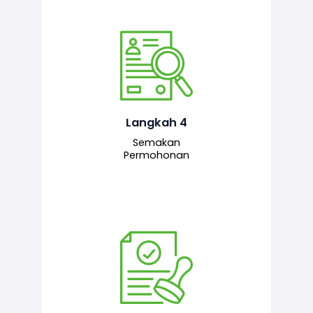
Pegawai penyemak menyemak
maklumat yang dikemukakan. Jika
semua maklumat adalah lengkap dan
tepat, permohonan akan dihantar
kepada pegawai pelulus untuk
Langkah 4
tindakan seterusnya.
Semakan
Permohonan
Pegawai pelulus menilai permohonan
dan memberi pengesahan serta
kelulusan akhir sekiranya semuanya