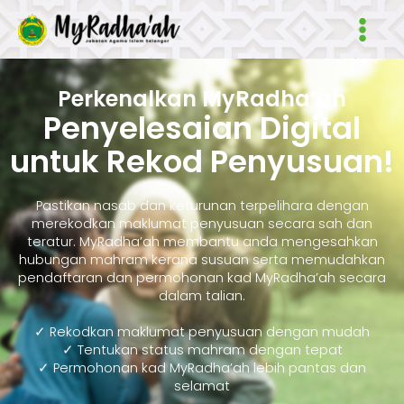
Skip
Main
to
Men
content
Perkenalkan MyRadha’ah
Penyelesaian Digital
untuk Rekod Penyusuan!
Pastikan nasab dan keturunan terpelihara dengan
merekodkan maklumat penyusuan secara sah dan
teratur. MyRadha’ah membantu anda mengesahkan
hubungan mahram kerana susuan serta memudahkan
pendaftaran dan permohonan kad MyRadha’ah secara
dalam talian.
✓ Rekodkan maklumat penyusuan dengan mudah
✓ Tentukan status mahram dengan tepat
✓ Permohonan kad MyRadha’ah lebih pantas dan
selamat