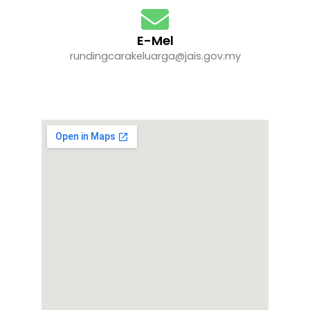
E-Mel
rundingcarakeluarga@jais.gov.my