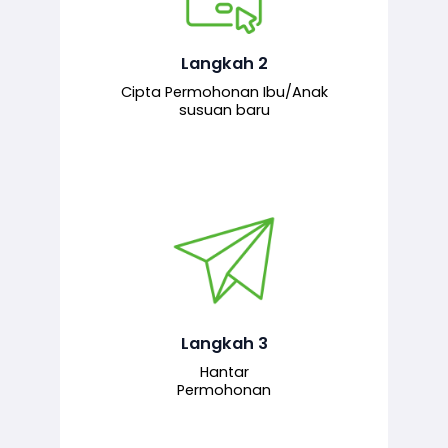
Pemohon mengisi borang
permohonan bagi pendaftaran
hubungan ibu atau anak susuan yang
baharu melalui sistem.
Langkah 2
Cipta Permohonan Ibu/Anak
susuan baru
Permohonan yang lengkap dihantar
untuk proses semakan dan
pengesahan oleh pegawai
bertanggungjawab.
Langkah 3
Hantar
Permohonan