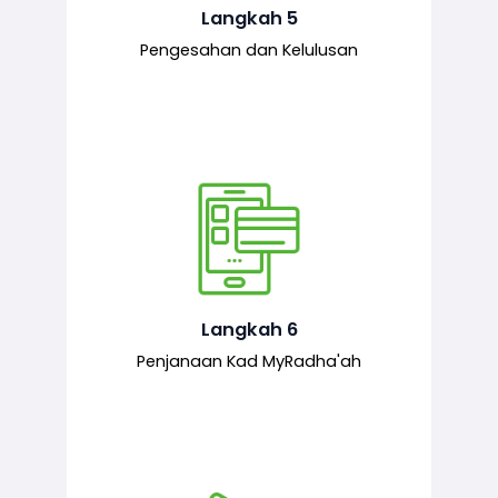
mematuhi syarat ditetapkan.
Langkah 5
Pengesahan dan Kelulusan
Setelah permohonan diluluskan, kad
MyRadha’ah akan dijana.
Langkah 6
Penjanaan Kad MyRadha'ah