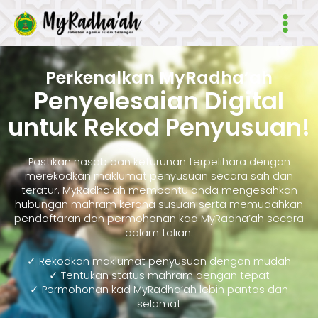
Skip
Main
to
Men
content
Perkenalkan MyRadha’ah
Penyelesaian Digital
untuk Rekod Penyusuan!
Pastikan nasab dan keturunan terpelihara dengan
merekodkan maklumat penyusuan secara sah dan
teratur. MyRadha’ah membantu anda mengesahkan
hubungan mahram kerana susuan serta memudahkan
pendaftaran dan permohonan kad MyRadha’ah secara
dalam talian.
✓ Rekodkan maklumat penyusuan dengan mudah
✓ Tentukan status mahram dengan tepat
✓ Permohonan kad MyRadha’ah lebih pantas dan
selamat