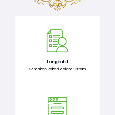
Semakan ke atas sejarah permohonan
yang pernah dibuat oleh pemohon,
iaitu maklumat terdahulu.
Langkah 1
Semakan Rekod dalam Sistem