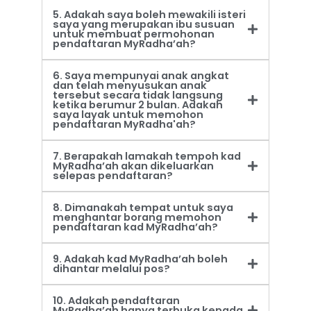
5. Adakah saya boleh mewakili isteri
saya yang merupakan ibu susuan
untuk membuat permohonan
pendaftaran MyRadha’ah?
6. Saya mempunyai anak angkat
dan telah menyusukan anak
tersebut secara tidak langsung
ketika berumur 2 bulan. Adakah
saya layak untuk memohon
pendaftaran MyRadha'ah?
7. Berapakah lamakah tempoh kad
MyRadha’ah akan dikeluarkan
selepas pendaftaran?
8. Dimanakah tempat untuk saya
menghantar borang memohon
pendaftaran kad MyRadha’ah?
9. Adakah kad MyRadha’ah boleh
dihantar melalui pos?
10. Adakah pendaftaran
MyRadha’ah hanya terbuka kepada