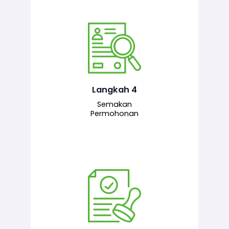
Pegawai penyemak menyemak
maklumat yang dikemukakan. Jika
semua maklumat adalah lengkap dan
tepat, permohonan akan dihantar
kepada pegawai pelulus untuk
Langkah 4
tindakan seterusnya.
Semakan
Permohonan
Pegawai pelulus menilai permohonan
dan memberi pengesahan serta
kelulusan akhir sekiranya semuanya