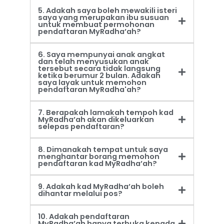
5. Adakah saya boleh mewakili isteri
saya yang merupakan ibu susuan
untuk membuat permohonan
pendaftaran MyRadha’ah?
6. Saya mempunyai anak angkat
dan telah menyusukan anak
tersebut secara tidak langsung
ketika berumur 2 bulan. Adakah
saya layak untuk memohon
pendaftaran MyRadha'ah?
7. Berapakah lamakah tempoh kad
MyRadha’ah akan dikeluarkan
selepas pendaftaran?
8. Dimanakah tempat untuk saya
menghantar borang memohon
pendaftaran kad MyRadha’ah?
9. Adakah kad MyRadha’ah boleh
dihantar melalui pos?
10. Adakah pendaftaran
MyRadha’ah hanya terbuka kepada