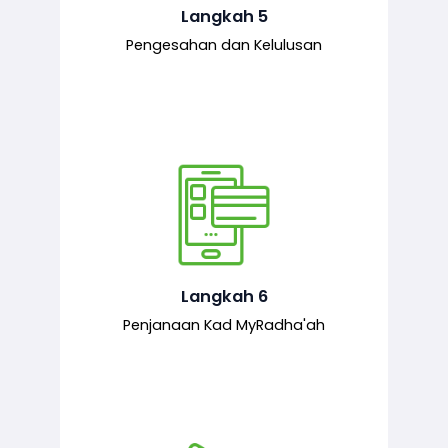
mematuhi syarat ditetapkan.
Langkah 5
Pengesahan dan Kelulusan
Setelah permohonan diluluskan, kad
MyRadha’ah akan dijana.
Langkah 6
Penjanaan Kad MyRadha'ah