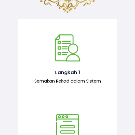
Semakan ke atas sejarah permohonan
yang pernah dibuat oleh pemohon,
iaitu maklumat terdahulu.
Langkah 1
Semakan Rekod dalam Sistem