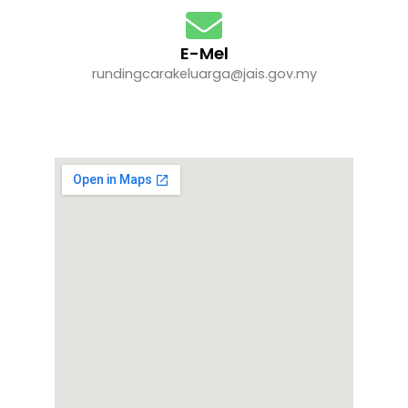
E-Mel
rundingcarakeluarga@jais.gov.my