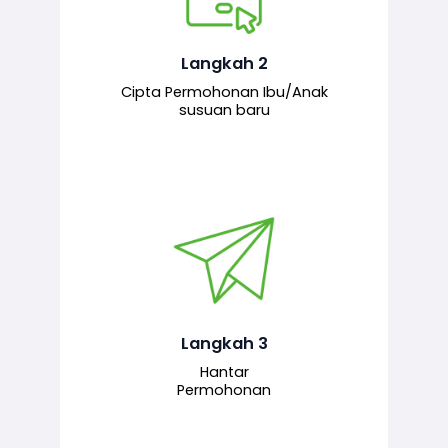
Pemohon mengisi borang
permohonan bagi pendaftaran
hubungan ibu atau anak susuan yang
baharu melalui sistem.
Langkah 2
Cipta Permohonan Ibu/Anak
susuan baru
Permohonan yang lengkap dihantar
untuk proses semakan dan
pengesahan oleh pegawai
bertanggungjawab.
Langkah 3
Hantar
Permohonan