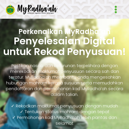
Skip
Main
to
Men
content
Perkenalkan MyRadha’ah
Penyelesaian Digital
untuk Rekod Penyusuan!
Pastikan nasab dan keturunan terpelihara dengan
merekodkan maklumat penyusuan secara sah dan
teratur. MyRadha’ah membantu anda mengesahkan
hubungan mahram kerana susuan serta memudahkan
pendaftaran dan permohonan kad MyRadha’ah secara
dalam talian.
✓ Rekodkan maklumat penyusuan dengan mudah
✓ Tentukan status mahram dengan tepat
✓ Permohonan kad MyRadha’ah lebih pantas dan
selamat