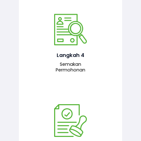
Pegawai penyemak menyemak
maklumat yang dikemukakan. Jika
semua maklumat adalah lengkap dan
tepat, permohonan akan dihantar
kepada pegawai pelulus untuk
Langkah 4
tindakan seterusnya.
Semakan
Permohonan
Pegawai pelulus menilai permohonan
dan memberi pengesahan serta
kelulusan akhir sekiranya semuanya