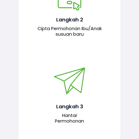
Pemohon mengisi borang
permohonan bagi pendaftaran
hubungan ibu atau anak susuan yang
baharu melalui sistem.
Langkah 2
Cipta Permohonan Ibu/Anak
susuan baru
Permohonan yang lengkap dihantar
untuk proses semakan dan
pengesahan oleh pegawai
bertanggungjawab.
Langkah 3
Hantar
Permohonan