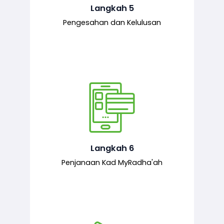
mematuhi syarat ditetapkan.
Langkah 5
Pengesahan dan Kelulusan
Setelah permohonan diluluskan, kad
MyRadha’ah akan dijana.
Langkah 6
Penjanaan Kad MyRadha'ah