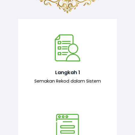
Semakan ke atas sejarah permohonan
yang pernah dibuat oleh pemohon,
iaitu maklumat terdahulu.
Langkah 1
Semakan Rekod dalam Sistem