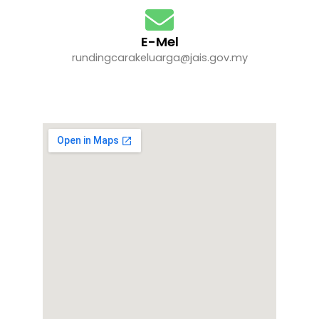
E-Mel
rundingcarakeluarga@jais.gov.my