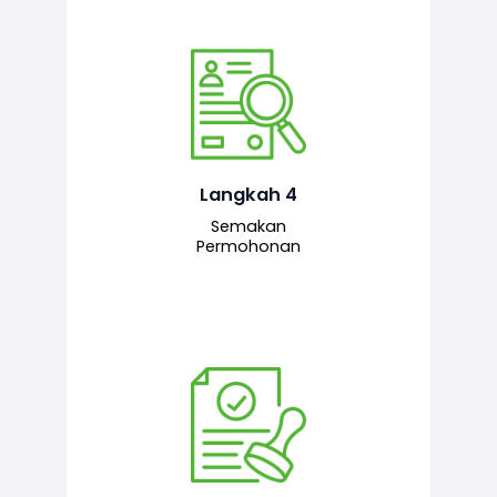
Pegawai penyemak menyemak
maklumat yang dikemukakan. Jika
semua maklumat adalah lengkap dan
tepat, permohonan akan dihantar
kepada pegawai pelulus untuk
Langkah 4
tindakan seterusnya.
Semakan
Permohonan
Pegawai pelulus menilai permohonan
dan memberi pengesahan serta
kelulusan akhir sekiranya semuanya