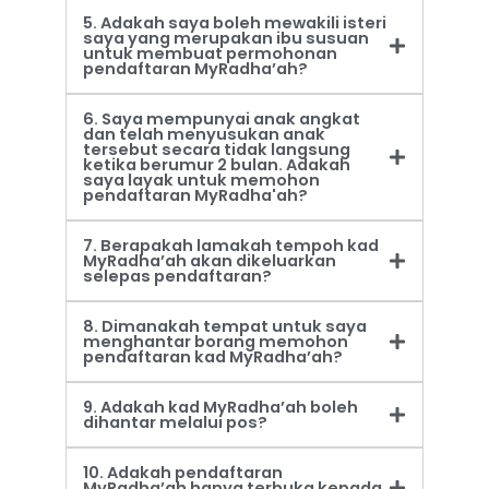
5. Adakah saya boleh mewakili isteri
saya yang merupakan ibu susuan
untuk membuat permohonan
pendaftaran MyRadha’ah?
6. Saya mempunyai anak angkat
dan telah menyusukan anak
tersebut secara tidak langsung
ketika berumur 2 bulan. Adakah
saya layak untuk memohon
pendaftaran MyRadha'ah?
7. Berapakah lamakah tempoh kad
MyRadha’ah akan dikeluarkan
selepas pendaftaran?
8. Dimanakah tempat untuk saya
menghantar borang memohon
pendaftaran kad MyRadha’ah?
9. Adakah kad MyRadha’ah boleh
dihantar melalui pos?
10. Adakah pendaftaran
MyRadha’ah hanya terbuka kepada