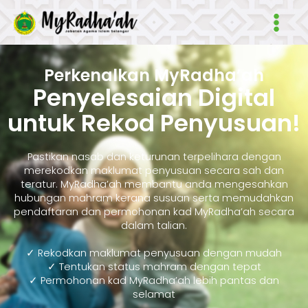
Skip
Main
to
Men
content
Perkenalkan MyRadha’ah
Penyelesaian Digital
untuk Rekod Penyusuan!
Pastikan nasab dan keturunan terpelihara dengan
merekodkan maklumat penyusuan secara sah dan
teratur. MyRadha’ah membantu anda mengesahkan
hubungan mahram kerana susuan serta memudahkan
pendaftaran dan permohonan kad MyRadha’ah secara
dalam talian.
✓ Rekodkan maklumat penyusuan dengan mudah
✓ Tentukan status mahram dengan tepat
✓ Permohonan kad MyRadha’ah lebih pantas dan
selamat