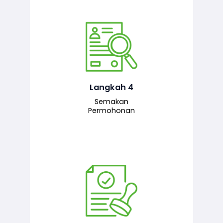
Pegawai penyemak menyemak
maklumat yang dikemukakan. Jika
semua maklumat adalah lengkap dan
tepat, permohonan akan dihantar
kepada pegawai pelulus untuk
Langkah 4
tindakan seterusnya.
Semakan
Permohonan
Pegawai pelulus menilai permohonan
dan memberi pengesahan serta
kelulusan akhir sekiranya semuanya