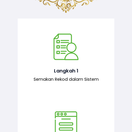
Semakan ke atas sejarah permohonan
yang pernah dibuat oleh pemohon,
iaitu maklumat terdahulu.
Langkah 1
Semakan Rekod dalam Sistem