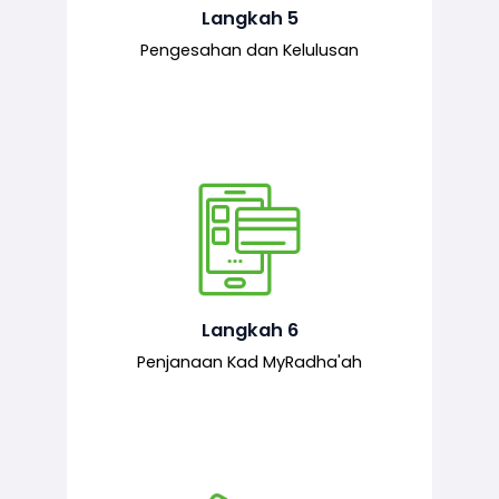
mematuhi syarat ditetapkan.
Langkah 5
Pengesahan dan Kelulusan
Setelah permohonan diluluskan, kad
MyRadha’ah akan dijana.
Langkah 6
Penjanaan Kad MyRadha'ah