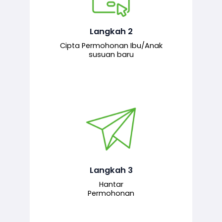
Pemohon mengisi borang
permohonan bagi pendaftaran
hubungan ibu atau anak susuan yang
baharu melalui sistem.
Langkah 2
Cipta Permohonan Ibu/Anak
susuan baru
Permohonan yang lengkap dihantar
untuk proses semakan dan
pengesahan oleh pegawai
bertanggungjawab.
Langkah 3
Hantar
Permohonan