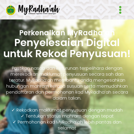
Skip
Main
to
Men
content
Perkenalkan MyRadha’ah
Penyelesaian Digital
untuk Rekod Penyusuan!
Pastikan nasab dan keturunan terpelihara dengan
merekodkan maklumat penyusuan secara sah dan
teratur. MyRadha’ah membantu anda mengesahkan
hubungan mahram kerana susuan serta memudahkan
pendaftaran dan permohonan kad MyRadha’ah secara
dalam talian.
✓ Rekodkan maklumat penyusuan dengan mudah
✓ Tentukan status mahram dengan tepat
✓ Permohonan kad MyRadha’ah lebih pantas dan
selamat