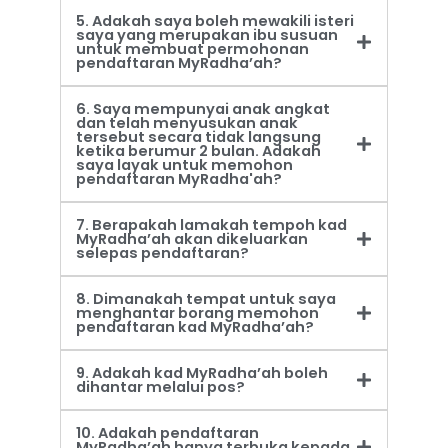
5. Adakah saya boleh mewakili isteri
saya yang merupakan ibu susuan
untuk membuat permohonan
pendaftaran MyRadha’ah?
6. Saya mempunyai anak angkat
dan telah menyusukan anak
tersebut secara tidak langsung
ketika berumur 2 bulan. Adakah
saya layak untuk memohon
pendaftaran MyRadha'ah?
7. Berapakah lamakah tempoh kad
MyRadha’ah akan dikeluarkan
selepas pendaftaran?
8. Dimanakah tempat untuk saya
menghantar borang memohon
pendaftaran kad MyRadha’ah?
9. Adakah kad MyRadha’ah boleh
dihantar melalui pos?
10. Adakah pendaftaran
MyRadha’ah hanya terbuka kepada