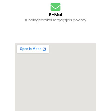
E-Mel
rundingcarakeluarga@jais.gov.my