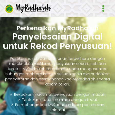
Skip
Main
to
Men
content
Perkenalkan MyRadha’ah
Penyelesaian Digital
untuk Rekod Penyusuan!
Pastikan nasab dan keturunan terpelihara dengan
merekodkan maklumat penyusuan secara sah dan
teratur. MyRadha’ah membantu anda mengesahkan
hubungan mahram kerana susuan serta memudahkan
pendaftaran dan permohonan kad MyRadha’ah secara
dalam talian.
✓ Rekodkan maklumat penyusuan dengan mudah
✓ Tentukan status mahram dengan tepat
✓ Permohonan kad MyRadha’ah lebih pantas dan
selamat