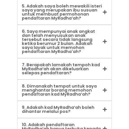
5. Adakah saya boleh mewakili isteri
saya yang merupakan ibu susuan
untuk membuat permohonan
pendaftaran MyRadha’ah?
6. Saya mempunyai anak angkat
dan telah menyusukan anak
tersebut secara tidak langsung
ketika berumur 2 bulan. Adakah
saya layak untuk memohon
pendaftaran MyRadha'ah?
7. Berapakah lamakah tempoh kad
MyRadha’ah akan dikeluarkan
selepas pendaftaran?
8. Dimanakah tempat untuk saya
menghantar borang memohon
pendaftaran kad MyRadha’ah?
9. Adakah kad MyRadha’ah boleh
dihantar melalui pos?
10. Adakah pendaftaran
MyRadha’ah hanya terbuka kepada