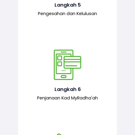
mematuhi syarat ditetapkan.
Langkah 5
Pengesahan dan Kelulusan
Setelah permohonan diluluskan, kad
MyRadha’ah akan dijana.
Langkah 6
Penjanaan Kad MyRadha'ah