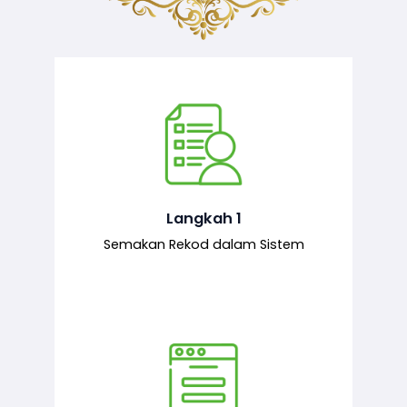
Semakan ke atas sejarah permohonan
yang pernah dibuat oleh pemohon,
iaitu maklumat terdahulu.
Langkah 1
Semakan Rekod dalam Sistem