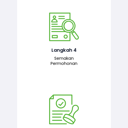
Pegawai penyemak menyemak
maklumat yang dikemukakan. Jika
semua maklumat adalah lengkap dan
tepat, permohonan akan dihantar
kepada pegawai pelulus untuk
Langkah 4
tindakan seterusnya.
Semakan
Permohonan
Pegawai pelulus menilai permohonan
dan memberi pengesahan serta
kelulusan akhir sekiranya semuanya