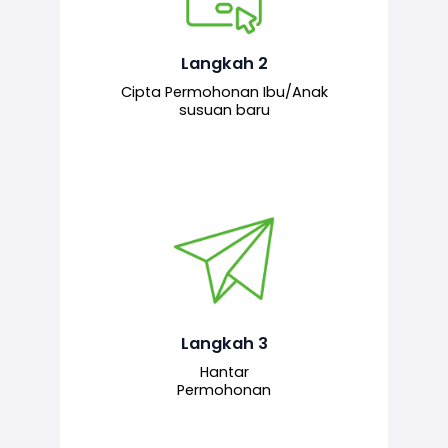
Pemohon mengisi borang
permohonan bagi pendaftaran
hubungan ibu atau anak susuan yang
baharu melalui sistem.
Langkah 2
Cipta Permohonan Ibu/Anak
susuan baru
Permohonan yang lengkap dihantar
untuk proses semakan dan
pengesahan oleh pegawai
bertanggungjawab.
Langkah 3
Hantar
Permohonan