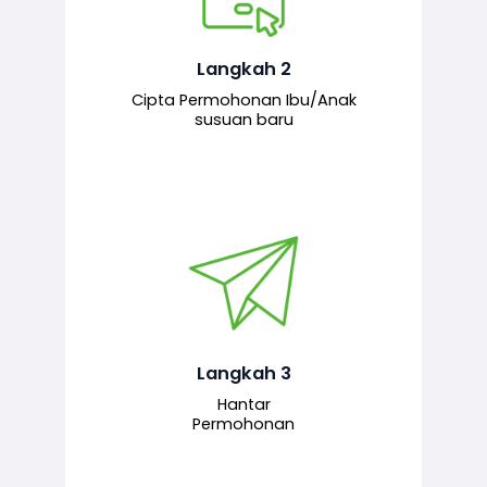
Pemohon mengisi borang
permohonan bagi pendaftaran
hubungan ibu atau anak susuan yang
baharu melalui sistem.
Langkah 2
Cipta Permohonan Ibu/Anak
susuan baru
Permohonan yang lengkap dihantar
untuk proses semakan dan
pengesahan oleh pegawai
bertanggungjawab.
Langkah 3
Hantar
Permohonan