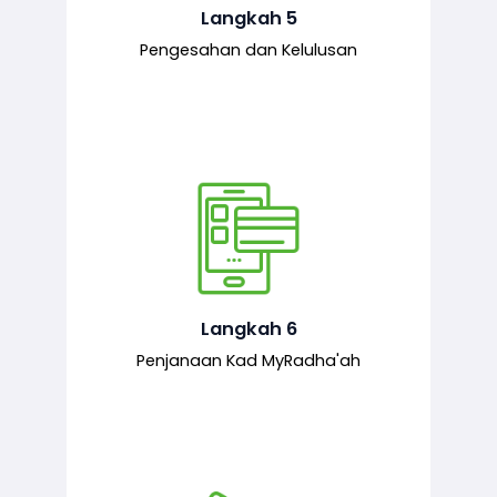
mematuhi syarat ditetapkan.
Langkah 5
Pengesahan dan Kelulusan
Setelah permohonan diluluskan, kad
MyRadha’ah akan dijana.
Langkah 6
Penjanaan Kad MyRadha'ah