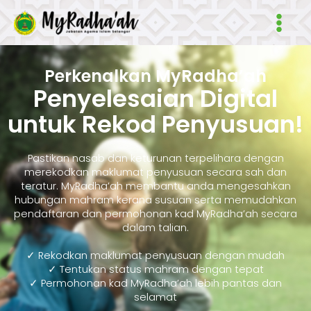
Skip
Main
to
Men
content
Perkenalkan MyRadha’ah
Penyelesaian Digital
untuk Rekod Penyusuan!
Pastikan nasab dan keturunan terpelihara dengan
merekodkan maklumat penyusuan secara sah dan
teratur. MyRadha’ah membantu anda mengesahkan
hubungan mahram kerana susuan serta memudahkan
pendaftaran dan permohonan kad MyRadha’ah secara
dalam talian.
✓ Rekodkan maklumat penyusuan dengan mudah
✓ Tentukan status mahram dengan tepat
✓ Permohonan kad MyRadha’ah lebih pantas dan
selamat