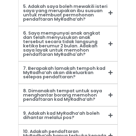
5. Adakah saya boleh mewakili isteri
saya yang merupakan ibu susuan
untuk membuat permohonan
pendaftaran MyRadha’ah?
6. Saya mempunyai anak angkat
dan telah menyusukan anak
tersebut secara tidak langsung
ketika berumur 2 bulan. Adakah
saya layak untuk memohon
pendaftaran MyRadha'ah?
7. Berapakah lamakah tempoh kad
MyRadha’ah akan dikeluarkan
selepas pendaftaran?
8. Dimanakah tempat untuk saya
menghantar borang memohon
pendaftaran kad MyRadha’ah?
9. Adakah kad MyRadha’ah boleh
dihantar melalui pos?
10. Adakah pendaftaran
MyRadha’ah hanya terbuka kepada