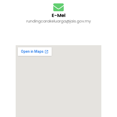
E-Mel
rundingcarakeluarga@jais.gov.my