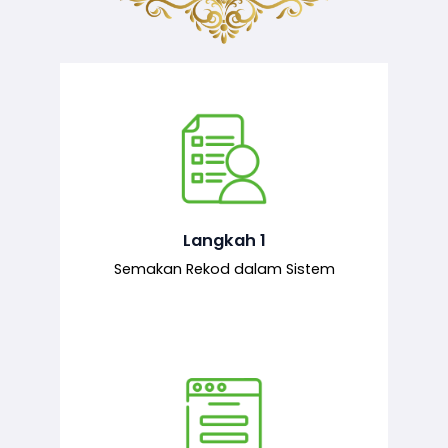
Semakan ke atas sejarah permohonan
yang pernah dibuat oleh pemohon,
iaitu maklumat terdahulu.
Langkah 1
Semakan Rekod dalam Sistem