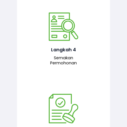
Pegawai penyemak menyemak
maklumat yang dikemukakan. Jika
semua maklumat adalah lengkap dan
tepat, permohonan akan dihantar
kepada pegawai pelulus untuk
Langkah 4
tindakan seterusnya.
Semakan
Permohonan
Pegawai pelulus menilai permohonan
dan memberi pengesahan serta
kelulusan akhir sekiranya semuanya