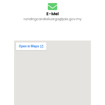
E-Mel
rundingcarakeluarga@jais.gov.my