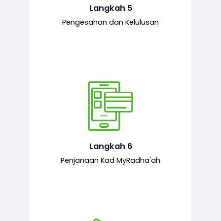
mematuhi syarat ditetapkan.
Langkah 5
Pengesahan dan Kelulusan
Setelah permohonan diluluskan, kad
MyRadha’ah akan dijana.
Langkah 6
Penjanaan Kad MyRadha'ah