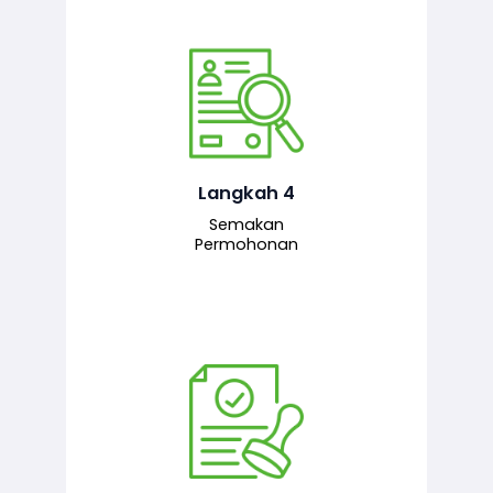
Pegawai penyemak menyemak
maklumat yang dikemukakan. Jika
semua maklumat adalah lengkap dan
tepat, permohonan akan dihantar
kepada pegawai pelulus untuk
Langkah 4
tindakan seterusnya.
Semakan
Permohonan
Pegawai pelulus menilai permohonan
dan memberi pengesahan serta
kelulusan akhir sekiranya semuanya