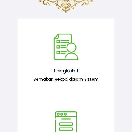
Semakan ke atas sejarah permohonan
yang pernah dibuat oleh pemohon,
iaitu maklumat terdahulu.
Langkah 1
Semakan Rekod dalam Sistem