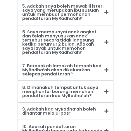
5. Adakah saya boleh mewakili isteri
saya yang merupakan ibu susuan
untuk membuat permohonan
pendaftaran MyRadha’ah?
6. Saya mempunyai anak angkat
dan telah menyusukan anak
tersebut secara tidak langsung
ketika berumur 2 bulan. Adakah
saya layak untuk memohon
pendaftaran MyRadha'ah?
7. Berapakah lamakah tempoh kad
MyRadha’ah akan dikeluarkan
selepas pendaftaran?
8. Dimanakah tempat untuk saya
menghantar borang memohon
pendaftaran kad MyRadha’ah?
9. Adakah kad MyRadha’ah boleh
dihantar melalui pos?
10. Adakah pendaftaran
MyRadha’ah hanya terbuka kepada