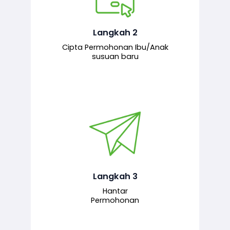
Pemohon mengisi borang
permohonan bagi pendaftaran
hubungan ibu atau anak susuan yang
baharu melalui sistem.
Langkah 2
Cipta Permohonan Ibu/Anak
susuan baru
Permohonan yang lengkap dihantar
untuk proses semakan dan
pengesahan oleh pegawai
bertanggungjawab.
Langkah 3
Hantar
Permohonan