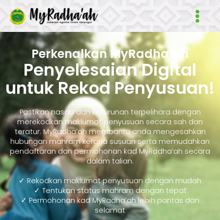
Skip
Main
to
Men
content
Perkenalkan MyRadha’ah
Penyelesaian Digital
untuk Rekod Penyusuan!
Pastikan nasab dan keturunan terpelihara dengan
merekodkan maklumat penyusuan secara sah dan
teratur. MyRadha’ah membantu anda mengesahkan
hubungan mahram kerana susuan serta memudahkan
pendaftaran dan permohonan kad MyRadha’ah secara
dalam talian.
✓ Rekodkan maklumat penyusuan dengan mudah
✓ Tentukan status mahram dengan tepat
✓ Permohonan kad MyRadha’ah lebih pantas dan
selamat