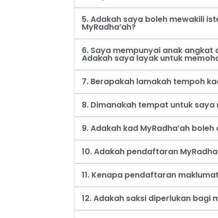
5. Adakah saya boleh mewakili i
MyRadha’ah?
6. Saya mempunyai anak angkat d
Adakah saya layak untuk memoh
7. Berapakah lamakah tempoh ka
8. Dimanakah tempat untuk say
9. Adakah kad MyRadha’ah boleh d
10. Adakah pendaftaran MyRadha’
11. Kenapa pendaftaran maklumat
12. Adakah saksi diperlukan bag