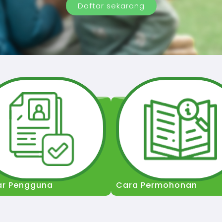
Daftar sekarang
ar Pengguna
Cara Permohonan