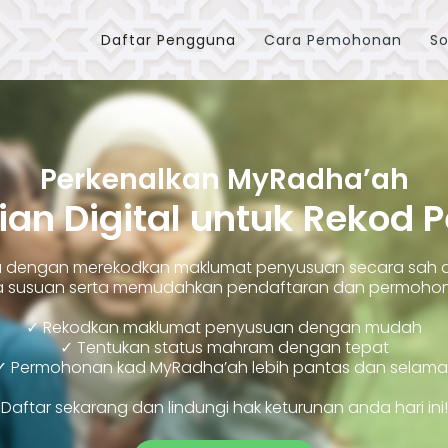
Daftar Pengguna
Cara Pemohonan
So
Perkenalkan MyRadha’ah
ian Digital untuk Rekod 
ara dengan merekodkan maklumat penyusuan secara sah
susuan serta memudahkan pendaftaran dan permohonan
✓ Rekodkan maklumat penyusuan dengan mudah
✓ Tentukan status mahram dengan tepat
✓ Permohonan kad MyRadha’ah lebih pantas dan selama
Daftar sekarang dan lindungi hak keturunan anda hari ini!