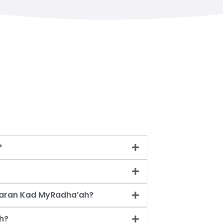
?
taran Kad MyRadha’ah?
h?