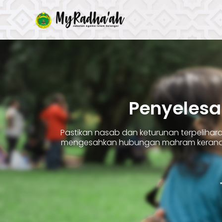
Skip
to
content
Penyelesa
Pastikan nasab dan keturunan terpelih
mengesahkan hubungan mahram kerana 