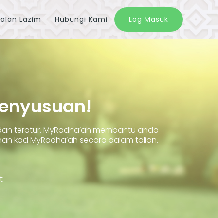
alan Lazim
Hubungi Kami
Log Masuk
Penyusuan!
 dan teratur. MyRadha’ah membantu anda
 kad MyRadha’ah secara dalam talian.
t