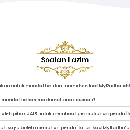
Soalan Lazim
nakan untuk mendaftar dan memohon kad MyRadha’ah
a mendaftarkan maklumat anak susuan?
an oleh pihak JAIS untuk membuat permohonan pendaf
akah saya boleh memohon pendaftaran kad MyRadha'a