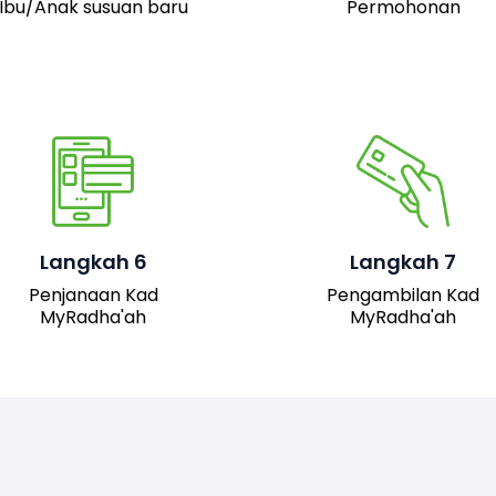
Ibu/Anak susuan baru
Permohonan
Pemohon boleh hadir 
pejabat JAIS untuk
mengambil kad fizika
Setelah permohonan
MyRadha’ah. Selain itu
luluskan, kad MyRadha’ah
pemohon juga boleh me
Langkah 6
Langkah 7
akan dijana.
turun versi digital kad me
Penjanaan Kad
Pengambilan Kad
sistem untuk
MyRadha'ah
MyRadha'ah
kemudahan akses.